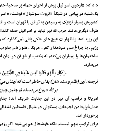
داد که: «اردوی اسرائیل پیش از اجرای حمله بر ضاحیهٔ جنو
یک‌شنبه در پیامی در شبکهٔ «تروث سوشیال» نوشت: «اسرائیل
کشورش بسیار نزدیک به رسیدن به توافق با تهران است و افزو
طرف دیگری مانند حزب‌الله نیز نباید بر اسرائیل حمله کند
این رویدادها و اظهارات هیچ جای شکی باقی نمی‌گذارد که ر
رژیم، با چراغ سبز سردمدار کفر، امریکا، هنوز هم جنوب لب
ساختمان‌ها را بمباران می‌کند، نه مکتب از شرّ آن در امان
می‌سازد:
﴿ذَلِكَ
بِأَنَّهُمْ
قَالُوا
لَيْسَ
عَلَيْنَا
فِي
الأُمِّيِّينَ
س
ترجمه:
اين (ظلم و ستم شان) بدان خاطر است كه ايشان مي
گ
بر الله دروغ مي
بندند (و چنين چيزي 
امریکا و ترامپ آن نیز در این جنایت شریک اند؛ چنان
هدف‌قراردادن تجمعات مسکونی در شمال فلسطین اشغالی ا
برخوردار اند.
برای ترامپ مهم نیست، بلکه خوشحال هم می‌شود اگر رژیم یهود