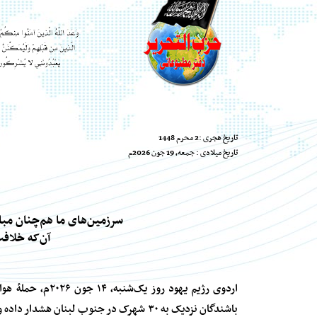
تاریخ هجری :
2 محرم 1448
تاریخ میلادی :
جمعه، 19 جون 2026
م
سرزمین‌های ما هم‌چنان مبا
آن‌که خلافت
اردوی رژیم یهود ر
باشندگان نزدیک به ۳۰ شهرک در جنوب لبنان