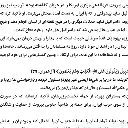
بی بیروت، فرماندهی مرکزی آمریکا را در جریان گذاشته بود». ترامپ نیز روز
 نباید پیشرفتی را که با ایران به دست آمده، مختل می‌کرد». او تأکید کرد که
د: «اسرائیل نباید حملات دیگری را در هیچ نقطه‌ای از لبنان انجام دهد و هیچ
». اما در همان حال مدعی شد که «اسرائیل حق دارد از خود دفاع کند».
ژیم یهود یک غدهٔ سرطانی خبیث است که با مدارا و نرمش درمان نمی‌شود. این
نان را در اشغال خود دارد، روزانه مسلمانان را به قتل می‌رساند، خانه‌ها و
 است و نه شفاخانه؛ با این همه، برای ارتکاب چنین کشتارهایی برای خود توجیه
َبِيلٌ
وَيَقُولُونَ
عَلَى
اللّهِ
الْكَذِبَ
وَهُمْ
يَعْلَمُونَ﴾
[آل‌عمران: 75]
ويند: ما در برابر امّي‌ها (يعني غير يهود) مسؤول نبوده و بازخواستي نداريم! و
حكم الله نيست) و حال آن كه ايشان (اين را) مي
دانند.‏
‌که مسئولان یهود، از جمله نخست‌وزیرشان، تأکید کرده‌اند که در صورت
ز سوی حزب ایران، برای حمله بر ضاحیهٔ جنوبی بیروت از حمایت واشنگتن
 بتواند تمام لبنان را ـ نه فقط جنوب آن را ـ اشغال کند و مردم آن را به قتل