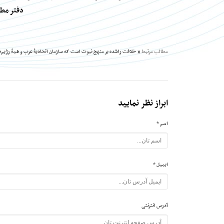
دفتر مطب
مطالب مرتبط
« خلافت راشده بر منهج نبوت است که سازمان اتحادیهٔ عرب و همهٔ رژیم‌ه
ابراز نظر نمایید
اسم *
ایمیل *
آدرس انترنتی