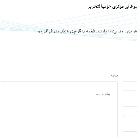
وعاتی مرکزی حزب‌التحریر
ای ضرار را دفن می‌کند!
﴿قَدْ بَدَتِ الْبَغْضَاء مِنْ أَفْوَاهِهِمْ وَمَا تُخْفِي صُدُورُهُمْ أَكْبَرُ﴾ »
پیام *