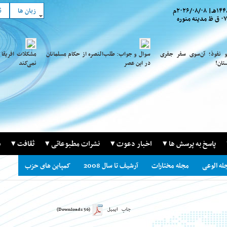
هـ
|
۲۰۲۶/۰۸/۰۸
م
زبان ها
ن
 ظ
مدینه منوره
و نفوذ؛ آن‌سوی سفر جفری
سوال و جواب: طلب‌النصره از حکام مسلمانان
مشکلات افریقا 
تان!
در این عصر
نمی‌کند
پاسخ به پرسش ها
اخبار دعوت
نشرات مطبوعاتی
ثقافت
س
له الوعی
مجله مختارات
آرشیف تا سال 2008
کمپاین های حزب
جاپ
ایمیل
(56 Downloads)