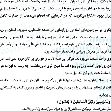
 حملات بر مذاکراتش با ایران تأثیر نگذارد. از همین‌جاست که تناقض در سخنان
رم‌آلود با بمباران ضاحیه، مردم را فریب دهد، در حالی‌که همزمان از «حق رژیم
ران یهود آشکارا می‌گویند که در کارهایی که انجام می‌دهند از حمایت کامل
دیگری بر سرزمین‌های اسلامی زورآزمایی می‌کنند: فلسطین، سوریه، لبنان، یمن،
ارد. معلوم نیست نوبت بعدی به کدام سرزمین خواهد رسید؛ آیا مصر و ترکیه،
 که سرزمین‌های اسلامی پاره‌پاره، پراکنده و جدا از هم باقی بمانند و بر رأس هر
مهٔ آن‌ها در معرض ویرانی و استعمار خواهند بود.
ی واحد متحد می‌بودند، هرگز این همه ذلت و خواری بر آنان فرود نمی‌آمد. در
ان زورگویی کنند و رژیم یهود اساساً هیچ اثری نمی‌داشت؛ چه رسد به این‌که هر
 سلطهٔ خود را بر آن تحمیل نماید.
 اسلام‌شان و نجات‌شان تنها با بازپس‌گیری سلطان خویش و بیعت با خلیفهٔ
سازد، اردوهای مسلمانان را در میدان‌های نصرت و آزادی رهبری کند، به گستاخی
ن بردارد.
وَلِلْمُؤْمِنِينَ
وَلَكِنَّ
الْمُنَافِقِينَ
لَا يَعْلَمُونَ
﴾
 مؤمنان است، وليكن منافقان (اين را درك نمی‌كنند و) نمی‌دانند.‏