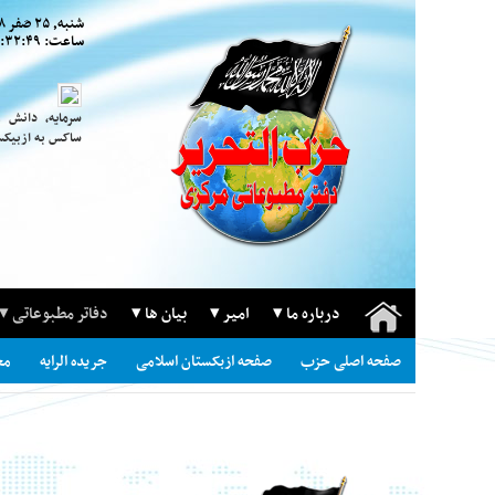
شنبه, ۲۵ صَفر ۱۴۴۸
ساعت:
۰۷:۳۲:۵۰ ق
سرمایه، دانش 
ساکس به ازبیکس
درباره ما
امیر
بیان ها
دفاتر مطبوعاتی
صفحه اصلی حزب
صفحه ازبکستان اسلامی
جریده الرایه
مج