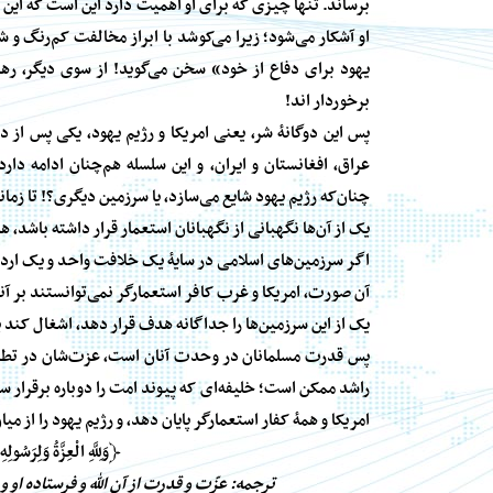
برساند. تنها چیزی که برای او اهمیت دارد این است که این
او آشکار می‌شود؛ زیرا می‌کوشد با ابراز مخالفت کم‌رنگ و ش
یهود برای دفاع از خود» سخن می‌گوید! از سوی دیگر، رهب
برخوردار اند!
پس این دوگانهٔ شر، یعنی امریکا و رژیم یهود، یکی پس از 
عراق، افغانستان و ایران، و این سلسله هم‌چنان ادامه د
چنان‌که رژیم یهود شایع می‌سازد، یا سرزمین دیگری؟! تا زمانی
یک از آن‌ها نگهبانی از نگهبانان استعمار قرار داشته باشد، ه
اگر سرزمین‌های اسلامی در سایهٔ یک خلافت واحد و یک اردو
آن صورت، امریکا و غرب کافر استعمارگر نمی‌توانستند بر آن
یک از این سرزمین‌ها را جداگانه هدف قرار دهد، اشغال کند یا
پس قدرت مسلمانان در وحدت آنان است، عزت‌شان در تطبیق
راشد ممکن است؛ خلیفه‌ای که پیوند امت را دوباره برقرار 
امریکا و همهٔ کفار استعمارگر پایان دهد، و رژیم یهود را از میا
﴿وَلِلَّهِ
الْعِزَّةُ
وَلِرَسُولِهِ
ترجمه:
عزّت و قدرت از آن الله و فرستاده او و