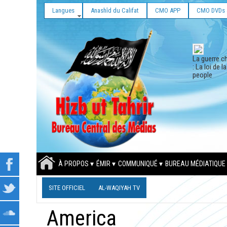
Langues
Anashîd du Califat
CMO APP
CMO DVDs 
La guerre ch
: La loi de l
people
À PROPOS
ÉMIR
COMMUNIQUÉ
BUREAU MÉDIATIQUE
SITE OFFICIEL
AL-WAQIYAH TV
America