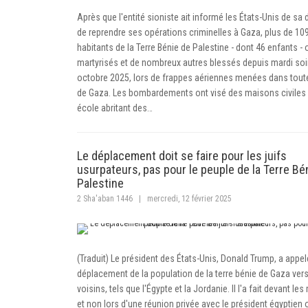
Après que l'entité sioniste ait informé les États-Unis de sa 
de reprendre ses opérations criminelles à Gaza, plus de 10
habitants de la Terre Bénie de Palestine - dont 46 enfants - 
martyrisés et de nombreux autres blessés depuis mardi soir
octobre 2025, lors de frappes aériennes menées dans tout
de Gaza. Les bombardements ont visé des maisons civiles 
école abritant des…
Le déplacement doit se faire pour les juifs
usurpateurs, pas pour le peuple de la Terre Bén
Palestine
2 Sha'aban 1446
|
mercredi, 12 février 2025
(Traduit) Le président des États-Unis, Donald Trump, a appel
déplacement de la population de la terre bénie de Gaza vers
voisins, tels que l'Égypte et la Jordanie. Il l'a fait devant le
et non lors d'une réunion privée avec le président égyptien o