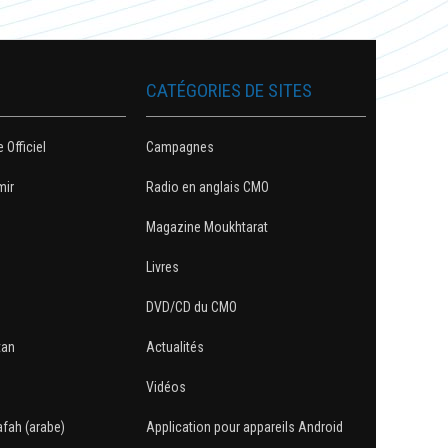
CATÉGORIES DE SITES
e Officiel
Campagnes
mir
Radio en anglais CMO
Magazine Moukhtarat
Livres
DVD/CD du CMO
tan
Actualités
Vidéos
afah (arabe)
Application pour appareils Android