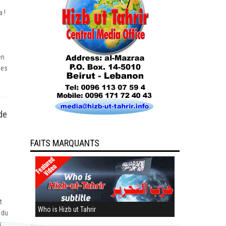
a !
t
en
ées
 de
FAITS MARQUANTS
t
Who is Hizb ut Tahrir
 du
s