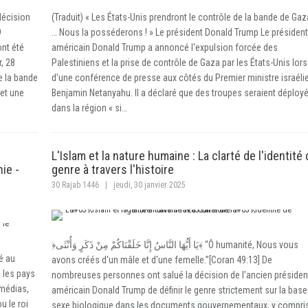
décision
(Traduit) « Les États-Unis prendront le contrôle de la bande de Gaz
9
… Nous la posséderons ! » Le président Donald Trump Le présiden
ont été
américain Donald Trump a annoncé l'expulsion forcée des
, 28
Palestiniens et la prise de contrôle de Gaza par les États-Unis lors
e la bande
d'une conférence de presse aux côtés du Premier ministre israéli
et une
Benjamin Netanyahu. Il a déclaré que des troupes seraient déploy
dans la région « si…
L'Islam et la nature humaine : La clarté de l'identité
ie -
genre à travers l'histoire
30 Rajab 1446
|
jeudi, 30 janvier 2025
﴿يَا أَيُّهَا النَّاسُ إِنَّا خَلَقْنَاكُمْ مِنْ ذَكَرٍ وَأُنْثَى﴾ “Ô humanité, Nous vous
é au
avons créés d'un mâle et d'une femelle.”[Coran 49:13] De
 les pays
nombreuses personnes ont salué la décision de l'ancien présiden
s médias,
américain Donald Trump de définir le genre strictement sur la base
u le roi
sexe biologique dans les documents gouvernementaux, y compri