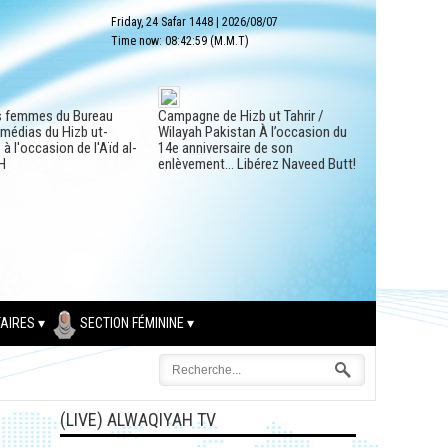
Friday, 24 Safar 1448
|
2026/08/07
Time now:
08:43:00
(M.M.T)
s femmes du Bureau
Campagne de Hizb ut Tahrir /
 médias du Hizb ut-
Wilayah Pakistan À l’occasion du
à l'occasion de l'Aïd al-
14e anniversaire de son
H
enlèvement… Libérez Naveed Butt!
AIRES
SECTION FÉMININE
(LIVE) ALWAQIYAH TV