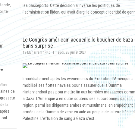
ntende,
les passeports. Cette décision a inversé les politiques de
bilité…
l'administration Biden, qui avait élargi le concept d'identité de genr
La…
Le Congrès américain accueille le boucher de Gaza 
ar
Sans surprise
19 Muharram 1446
|
jeudi, 25 juillet 2024
Immédiatement après les événements du 7 octobre, l'Amérique a
élier
mobilisé ses flottes navales pour s'assurer que la Oumma
izaines de
n'interviendrait pas pour mettre fin aux horribles massacres comm
agresseur
à Gaza. L'Amérique a en outre soutenu ses subordonnés dans la
de la
région, parmi les dirigeants arabes et musulmans, en empêchant 
 après
armées de la Oumma de venir en aide au peuple de la terre bénie 
s ont…
Palestine. L'effusion de sang à Gaza s'est…