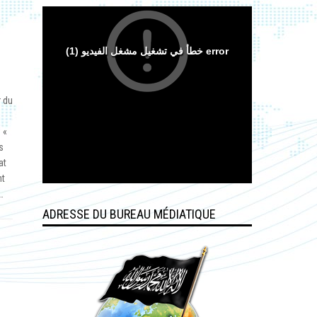
r du
 «
s
at
nt
…
ADRESSE DU BUREAU MÉDIATIQUE