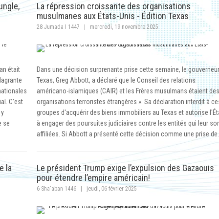
ungle,
La répression croissante des organisations
musulmanes aux États-Unis - Édition Texas
28 Jumada I 1447
|
mercredi, 19 novembre 2025
an était
Dans une décision surprenante prise cette semaine, le gouverneu
flagrante
Texas, Greg Abbott, a déclaré que le Conseil des relations
nationales
américano-islamiques (CAIR) et les Frères musulmans étaient des
al. C’est
organisations terroristes étrangères ». Sa déclaration interdit à ce
 y
groupes d'acquérir des biens immobiliers au Texas et autorise l'Ét
e se
à engager des poursuites judiciaires contre les entités qui leur so
affiliées. Si Abbott a présenté cette décision comme une prise de
e la
Le président Trump exige l’expulsion des Gazaouis
pour étendre l’empire américain!
6 Sha'aban 1446
|
jeudi, 06 février 2025