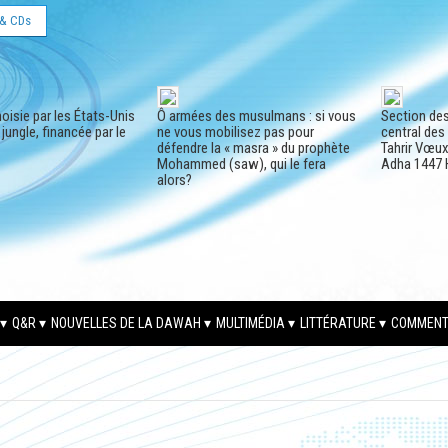
& CDs
oisie par les États-Unis
Ô armées des musulmans : si vous
Section de
a jungle, financée par le
ne vous mobilisez pas pour
central des
défendre la « masra » du prophète
Tahrir Vœux 
Mohammed (saw), qui le fera
Adha 1447 
alors?
Q&R
NOUVELLES DE LA DAWAH
MULTIMÉDIA
LITTÉRATURE
COMMENT