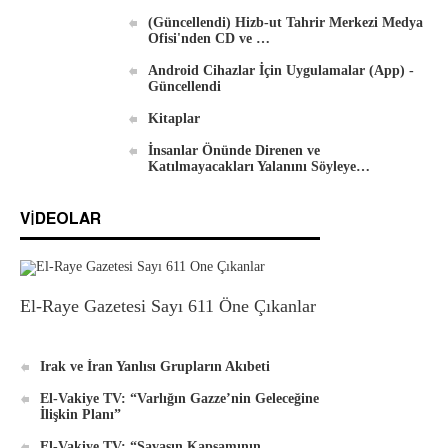
Hizb-ut Tahrir Merkezi Medya Ofisi'nden
(Güncellendi) Hizb-ut Tahrir Merkezi Medya
Ofisi'nden CD ve …
DVD'ler
Android Cihazlar İçin Uygulamalar (App) -
Güncellendi
Kitaplar
İnsanlar Önünde Direnen ve
Katılmayacakları Yalanını Söyleye…
Android İçin Yeni El-Waie Dergisi Uygulaması
VIDEOLAR
El-Raye Gazetesi Sayı 611 Öne Çıkanlar
Irak ve İran Yanlısı Grupların Akıbeti
El-Vakiye TV: “Varlığın Gazze’nin Geleceğine
İlişkin Planı”
El-Vakiye TV: “Savaşın Kapsamının