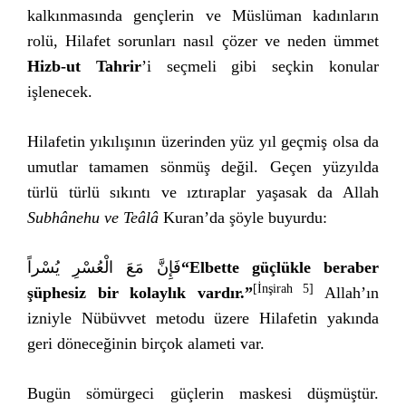
kalkınmasında gençlerin ve Müslüman kadınların
rolü, Hilafet sorunları nasıl çözer ve neden ümmet
Hizb-ut Tahrir
’i seçmeli gibi seçkin konular
işlenecek.
Hilafetin yıkılışının üzerinden yüz yıl geçmiş olsa da
umutlar tamamen sönmüş değil. Geçen yüzyılda
türlü türlü sıkıntı ve ıztıraplar yaşasak da Allah
Subhânehu ve Teâlâ
Kuran’da şöyle buyurdu:
فَإِنَّ مَعَ الْعُسْرِ يُسْراً
“
Elbette güçlükle beraber
[İnşirah 5]
şüphesiz bir kolaylık vardır.
”
Allah’ın
izniyle Nübüvvet metodu üzere Hilafetin yakında
geri döneceğinin birçok alameti var.
Bugün sömürgeci güçlerin maskesi düşmüştür.