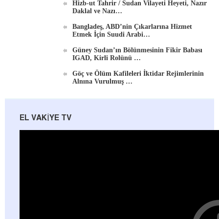
Hizb-ut Tahrir / Sudan Vilayeti Heyeti, Nazır
Daklal ve Nazı…
Bangladeş, ABD’nin Çıkarlarına Hizmet
Etmek İçin Suudi Arabi…
Güney Sudan’ın Bölünmesinin Fikir Babası
IGAD, Kirli Rolünü …
Göç ve Ölüm Kafileleri İktidar Rejimlerinin
Alnına Vurulmuş …
EL VAKIYE TV