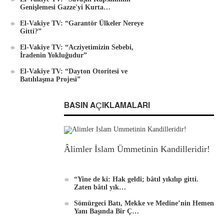
Genişlemesi Gazze'yi Kurta…
El-Vakiye TV: “Garantör Ülkeler Nereye
Gitti?”
El-Vakiye TV: “Acziyetimizin Sebebi,
İradenin Yokluğudur”
El-Vakiye TV: “Dayton Otoritesi ve
Batılılaşma Projesi”
BASIN AÇIKLAMALARI
Âlimler İslam Ümmetinin Kandilleridir!
“Yine de ki: Hak geldi; bâtıl yıkılıp gitti.
Zaten bâtıl yık…
Sömürgeci Batı, Mekke ve Medine’nin Hemen
Yanı Başında Bir Ç…