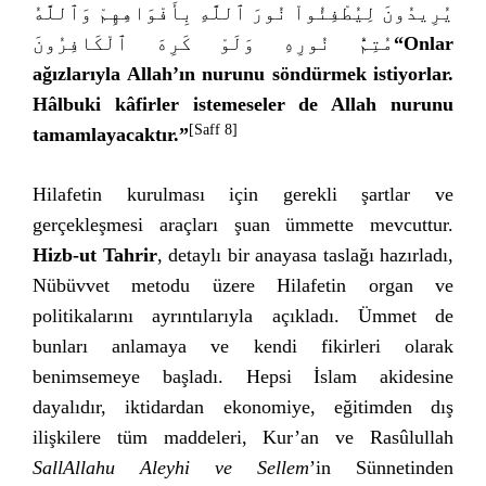
يُرِيدُونَ لِيُطْفِئُواْ نُورَ ٱللَّهِ بِأَفْوَاهِهِمْ وَٱللَّهُ
مُتِمُّ نُورِهِ وَلَوْ كَرِهَ ٱلْكَافِرُونَ
“
Onlar
ağızlarıyla Allah
’
ın nurunu söndürmek istiyorlar.
Hâlbuki kâfirler istemeseler de Allah nurunu
[Saff 8]
tamamlayacaktır.
”
Hilafetin kurulması için gerekli şartlar ve
gerçekleşmesi araçları şuan ümmette mevcuttur.
Hizb-ut Tahrir
, detaylı bir anayasa taslağı hazırladı,
Nübüvvet metodu üzere Hilafetin organ ve
politikalarını ayrıntılarıyla açıkladı. Ümmet de
bunları anlamaya ve kendi fikirleri olarak
benimsemeye başladı. Hepsi İslam akidesine
dayalıdır, iktidardan ekonomiye, eğitimden dış
ilişkilere tüm maddeleri, Kur’an ve Rasûlullah
SallAllahu Aleyhi ve Sellem
’in Sünnetinden