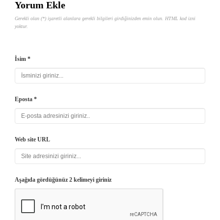
Yorum Ekle
Gerekli olan (*) işaretli alanlara gerekli bilgileri girdiğinizden emin olun. HTML kod izni
yoktur.
İsim *
Eposta *
Web site URL
Aşağıda gördüğünüz 2 kelimeyi giriniz