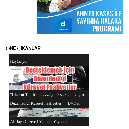
Sorular ve Cevaplar
Hizb-ut Tahrir Emirine Sorulanlar
ÖNE ÇIKANLAR
Mescidi Aksa İslam Ümmetine ve Ordulara
Haykırıyor
Android Cihazlar İçin Anayasa Tasarısı
Uygulaması