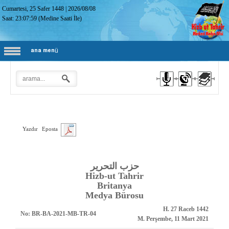
Cumartesi, 25 Safer 1448
|
2026/08/08
Saat:
23:08:00
(Medine Saati İle)
ana menü
Yazdır
Eposta
حزب التحرير
Hizb-ut Tahrir
Britanya
Medya Bürosu
H. 27 Raceb 1442
No:
BR-BA-2021-MB-TR-04
M. Perşembe, 11 Mart 2021