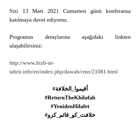
Sizi 13 Mart 2021 Cumartesi günü konferansa
katılmaya davet ediyoruz.
Programın detaylarına aşağıdaki linkten
ulaşabilirsiniz:
http://www.hizb-ut-
tahrir.info/en/index.php/dawah/cmo/21081.html
#أقيموا_الخلافة
#ReturnTheKhilafah
#YenidenHilafet
#خلافت_کو_قائم_کرو