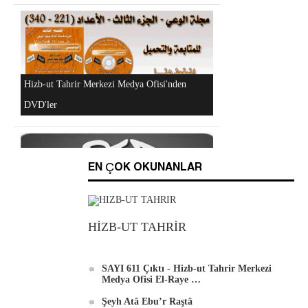
Hizb-ut Tahrir Kimdir?
"Hizb-ut Tahrir'in Gazze'yi Desteklemek İçin
EN ÇOK OKUNANLAR
Düzenlediği Küresel Faaliyetler..." DVD'si
Al-Raya Gazetesi Yeniden Yayında
HİZB-UT TAHRİR
SAYI 611 Çıktı - Hizb-ut Tahrir Merkezi
Medya Ofisi El-Raye …
Şeyh Atâ Ebu’r Raştâ