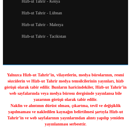
Hizb-ut Tahrir - Kenya
Hizb-ut Tahrir - Lübnan
Hizb-ut Tahrir - Malezya
Hizb-ut Tahrir - Tacikistan
Yalnızca Hizb-ut Tahrir’in, vilayetlerin, medya bürolarının, resmi
sözcülerin ve Hizb-ut Tahrir medya temsilcilerinin yayınları, hizb
görüşü olarak tabir edilir. Bunların haricindekiler, Hizb-ut Tahrir’in
web sayfalarında veya medya bürosu dergisinde yayınlansa bile
yazarının görüşü olarak tabir edilir.
Naklin ve alıntının dürüst olması, çıkartma, tevil ve değişiklik
yapılmaması ve nakledilen kaynağın belirtilmesi şartıyla Hizb-ut
Tahrir’in ve web sayfalarının yayınlarından alıntı yapılıp yeniden
yayınlanması serbesttir.