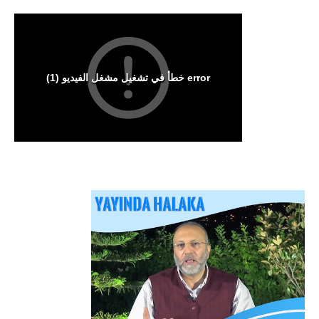
Arakan Müslümanları İslam Ümmetinden ve
Ordularından Destek İstiyor
Kitaplar