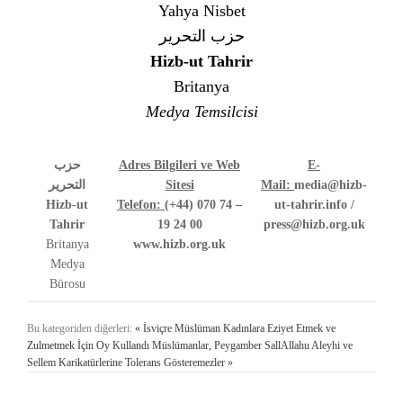
Yahya Nisbet
حزب التحرير
Hizb-ut Tahrir
Britanya
Medya Temsilcisi
حزب
Adres Bilgileri ve Web
E-
التحرير
Sitesi
Mail:
media@hizb-
Hizb-ut
Telefon:
(+44) 070 74 –
ut-tahrir.info /
Tahrir
19 24 00
press@hizb.org.uk
Britanya
www.hizb.org.uk
Medya
Bürosu
Bu kategoriden diğerleri:
« İsviçre Müslüman Kadınlara Eziyet Etmek ve
Zulmetmek İçin Oy Kullandı
Müslümanlar, Peygamber SallAllahu Aleyhi ve
Sellem Karikatürlerine Tolerans Gösteremezler »