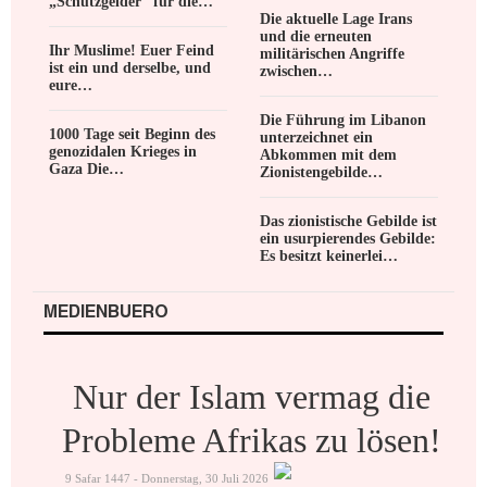
„Schutzgelder“ für die…
Die aktuelle Lage Irans
und die erneuten
Ihr Muslime! Euer Feind
militärischen Angriffe
ist ein und derselbe, und
zwischen…
eure…
Die Führung im Libanon
1000 Tage seit Beginn des
unterzeichnet ein
genozidalen Krieges in
Abkommen mit dem
Gaza Die…
Zionistengebilde…
Das zionistische Gebilde ist
ein usurpierendes Gebilde:
Es besitzt keinerlei…
MEDIENBUERO
Nur der Islam vermag die
Probleme Afrikas zu lösen!
9 Safar 1447 - Donnerstag, 30 Juli 2026