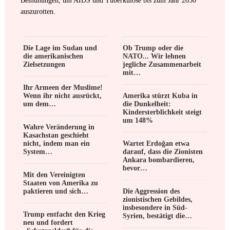
Bemühungen, um AIDS und Tuberkulose bis zum Jahr 2030
auszurotten.
Die Lage im Sudan und
Ob Trump oder die
die amerikanischen
NATO... Wir lehnen
Zielsetzungen
jegliche Zusammenarbeit
mit…
Ihr Armeen der Muslime!
Wenn ihr nicht ausrückt,
Amerika stürzt Kuba in
um dem…
die Dunkelheit:
Kindersterblichkeit steigt
um 148%
Wahre Veränderung in
Kasachstan geschieht
nicht, indem man ein
Wartet Erdoğan etwa
System…
darauf, dass die Zionisten
Ankara bombardieren,
bevor…
Mit den Vereinigten
Staaten von Amerika zu
paktieren und sich…
Die Aggression des
zionistischen Gebildes,
insbesondere in Süd-
Trump entfacht den Krieg
Syrien, bestätigt die…
neu und fordert