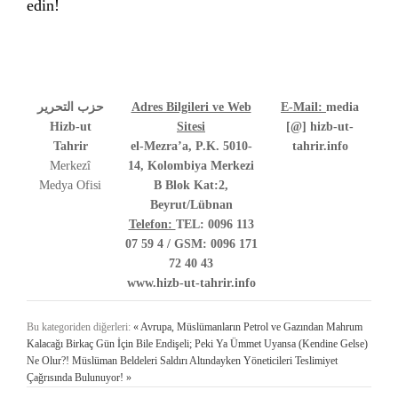
edin!
حزب التحرير
Adres Bilgileri ve Web
E-Mail:
media
Hizb-ut
Sitesi
[@] hizb-ut-
Tahrir
el-Mezra’a, P.K. 5010-
tahrir.info
Merkezî
14, Kolombiya Merkezi
Medya Ofisi
B Blok Kat:2,
Beyrut/Lübnan
Telefon:
TEL: 0096 113
07 59 4 / GSM: 0096 171
72 40 43
www.hizb-ut-tahrir.info
Bu kategoriden diğerleri:
« Avrupa, Müslümanların Petrol ve Gazından Mahrum
Kalacağı Birkaç Gün İçin Bile Endişeli; Peki Ya Ümmet Uyansa (Kendine Gelse)
Ne Olur?!
Müslüman Beldeleri Saldırı Altındayken Yöneticileri Teslimiyet
Çağrısında Bulunuyor! »