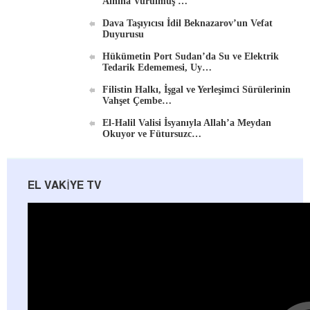
Alnına Vurulmuş …
Dava Taşıyıcısı İdil Beknazarov’un Vefat
Duyurusu
Hükümetin Port Sudan’da Su ve Elektrik
Tedarik Edememesi, Uy…
Filistin Halkı, İşgal ve Yerleşimci Sürülerinin
Vahşet Çembe…
El-Halil Valisi İsyanıyla Allah’a Meydan
Okuyor ve Fütursuzc…
EL VAKIYE TV