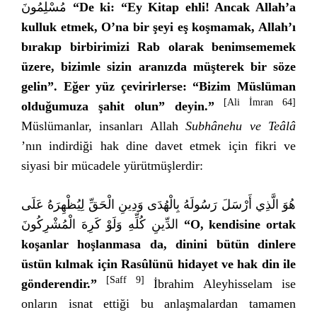
مُسْلِمُونَ
“De ki: “Ey Kitap ehli! Ancak Allah’a
kulluk etmek, O’na bir şeyi eş koşmamak, Allah’ı
bırakıp birbirimizi Rab olarak benimsememek
üzere, bizimle sizin aranızda müşterek bir söze
gelin”. Eğer yüz çevirirlerse: “Bizim Müslüman
[Ali İmran 64]
olduğumuza şahit olun” deyin.”
Müslümanlar, insanları Allah
Subhânehu ve Teâlâ
’nın indirdiği hak dine davet etmek için fikri ve
siyasi bir mücadele yürütmüşlerdir:
هُوَ الَّذِي أَرْسَلَ رَسُولَهُ بِالْهُدَى وَدِينِ الْحَقِّ لِيُظْهِرَهُ عَلَى
الدِّينِ كُلِّهِ وَلَوْ كَرِهَ الْمُشْرِكُونَ
“O, kendisine ortak
koşanlar hoşlanmasa da, dinini bütün dinlere
üstün kılmak için Rasûlünü hidayet ve hak din ile
[Saff 9]
gönderendir.”
İbrahim Aleyhisselam ise
onların isnat ettiği bu anlaşmalardan tamamen