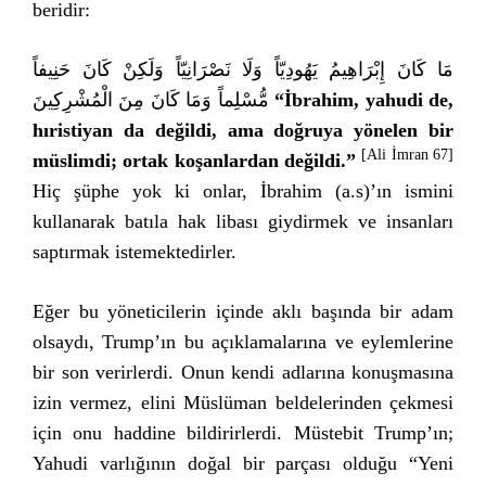
beridir:
مَا كَانَ إِبْرَاهِيمُ يَهُودِيّاً وَلَا نَصْرَانِيّاً وَلَكِنْ كَانَ حَنِيفاً
مُّسْلِماً وَمَا كَانَ مِنَ الْمُشْرِكِينَ
“İbrahim, yahudi de,
hıristiyan da değildi, ama doğruya yönelen bir
[Ali İmran 67]
müslimdi; ortak koşanlardan değildi.”
Hiç şüphe yok ki onlar, İbrahim (a.s)’ın ismini
kullanarak batıla hak libası giydirmek ve insanları
saptırmak istemektedirler.
Eğer bu yöneticilerin içinde aklı başında bir adam
olsaydı, Trump’ın bu açıklamalarına ve eylemlerine
bir son verirlerdi. Onun kendi adlarına konuşmasına
izin vermez, elini Müslüman beldelerinden çekmesi
için onu haddine bildirirlerdi. Müstebit Trump’ın;
Yahudi varlığının doğal bir parçası olduğu “Yeni