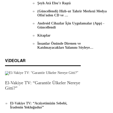
DVD'ler
Şeyh Atâ Ebu’r Raştâ
(Güncellendi) Hizb-ut Tahrir Merkezi Medya
Ofisi'nden CD ve …
Android Cihazlar İçin Uygulamalar (App) -
Güncellendi
Kitaplar
Android İçin Yeni El-Waie Dergisi Uygulaması
İnsanlar Önünde Direnen ve
Katılmayacakları Yalanını Söyleye…
VIDEOLAR
El-Vakiye TV: “Garantör Ülkeler Nereye
Gitti?”
El-Vakiye TV: “Acziyetimizin Sebebi,
İradenin Yokluğudur”