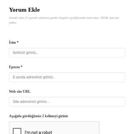
Yorum Ekle
Gerekli olan (*) işaretli alanlara gerekli bilgileri girdiğinizden emin olun. HTML kod izni
yoktur.
İsim *
Eposta *
Web site URL
Aşağıda gördüğünüz 2 kelimeyi giriniz