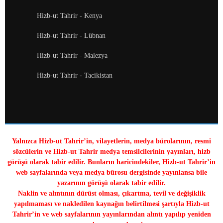
Hizb-ut Tahrir - Kenya
Hizb-ut Tahrir - Lübnan
Hizb-ut Tahrir - Malezya
Hizb-ut Tahrir - Tacikistan
Yalnızca Hizb-ut Tahrir’in, vilayetlerin, medya bürolarının, resmi
sözcülerin ve Hizb-ut Tahrir medya temsilcilerinin yayınları, hizb
görüşü olarak tabir edilir. Bunların haricindekiler, Hizb-ut Tahrir’in
web sayfalarında veya medya bürosu dergisinde yayınlansa bile
yazarının görüşü olarak tabir edilir.
Naklin ve alıntının dürüst olması, çıkartma, tevil ve değişiklik
yapılmaması ve nakledilen kaynağın belirtilmesi şartıyla Hizb-ut
Tahrir’in ve web sayfalarının yayınlarından alıntı yapılıp yeniden