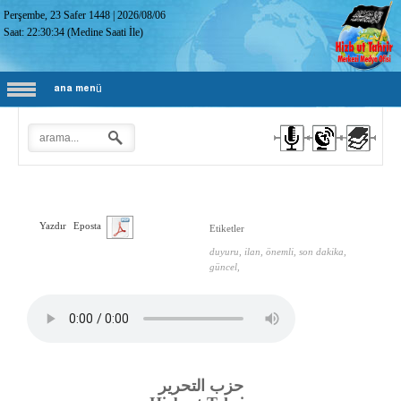
Perşembe, 23 Safer 1448
|
2026/08/06
Saat:
22:30:35
(Medine Saati İle)
ana menü
Yazdır
Eposta
Etiketler
duyuru, ilan, önemli, son dakika,
güncel,
حزب التحرير