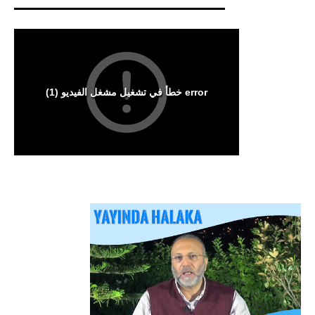
Arakan Müslümanları İslam Ümmetinden ve
Ordularından Destek İstiyor
Kitaplar