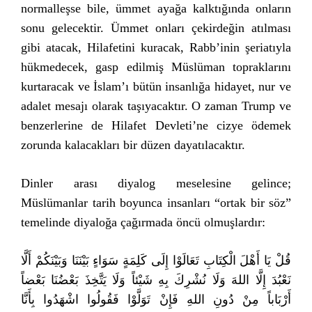
normalleşse bile, ümmet ayağa kalktığında onların
sonu gelecektir. Ümmet onları çekirdeğin atılması
gibi atacak, Hilafetini kuracak, Rabb’inin şeriatıyla
hükmedecek, gasp edilmiş Müslüman topraklarını
kurtaracak ve İslam’ı bütün insanlığa hidayet, nur ve
adalet mesajı olarak taşıyacaktır. O zaman Trump ve
benzerlerine de Hilafet Devleti’ne cizye ödemek
zorunda kalacakları bir düzen dayatılacaktır.
Dinler arası diyalog meselesine gelince;
Müslümanlar tarih boyunca insanları “ortak bir söz”
temelinde diyaloğa çağırmada öncü olmuşlardır:
قُلْ يَا أَهْلَ الْكِتَابِ تَعَالَوْا إِلَى كَلِمَةٍ سَوَاءٍ بَيْنَنَا وَبَيْنَكُمْ أَلَّا
نَعْبُدَ إِلَّا اللهَ وَلَا نُشْرِكَ بِهِ شَيْئاً وَلَا يَتَّخِذَ بَعْضُنَا بَعْضاً
أَرْبَاباً مِنْ دُونِ اللهِ فَإِنْ تَوَلَّوْا فَقُولُوا اشْهَدُوا بِأَنَّا