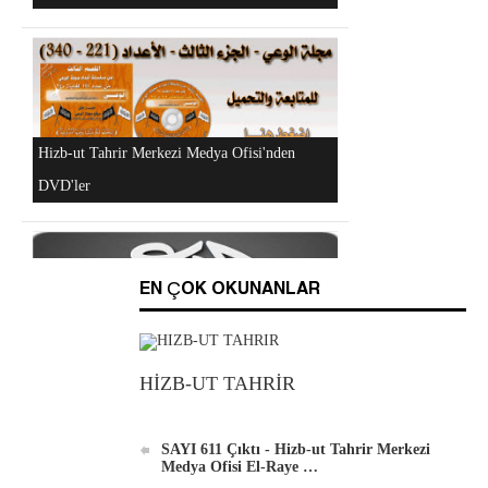
"Hizb-ut Tahrir'in Gazze'yi Desteklemek İçin
Düzenlediği Küresel Faaliyetler..." DVD'si
EN ÇOK OKUNANLAR
Al-Raya Gazetesi Yeniden Yayında
HİZB-UT TAHRİR
SAYI 611 Çıktı - Hizb-ut Tahrir Merkezi
Medya Ofisi El-Raye …
Hizb-ut Tahrir Merkezi Medya Ofisi'nden