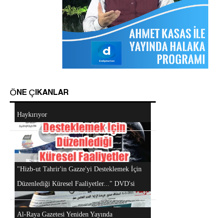
Sorular ve Cevaplar
Hizb-ut Tahrir Emirine Sorulanlar
ÖNE ÇIKANLAR
Mescidi Aksa İslam Ümmetine ve Ordulara
Haykırıyor
Android Cihazlar İçin Anayasa Tasarısı
Uygulaması
Hizb-ut Tahrir Kimdir?