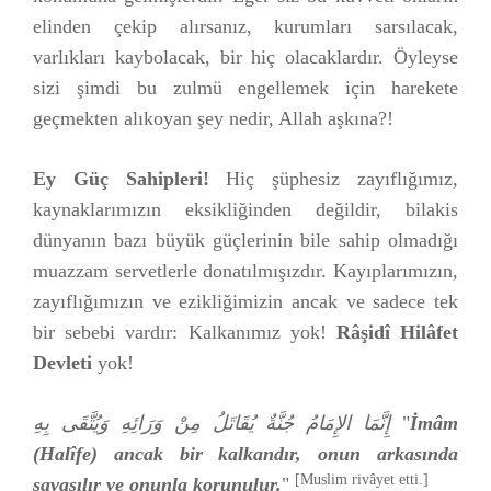
elinden çekip alırsanız, kurumları sarsılacak,
varlıkları kaybolacak, bir hiç olacaklardır. Öyleyse
sizi şimdi bu zulmü engellemek için harekete
geçmekten alıkoyan şey nedir, Allah aşkına?!
Ey Güç Sahipleri!
Hiç şüphesiz zayıflığımız,
kaynaklarımızın eksikliğinden değildir, bilakis
dünyanın bazı büyük güçlerinin bile sahip olmadığı
muazzam servetlerle donatılmışızdır. Kayıplarımızın,
zayıflığımızın ve ezikliğimizin ancak ve sadece tek
bir sebebi vardır: Kalkanımız yok!
Râşidî Hilâfet
Devleti
yok!
إِنَّمَا الإِمَامُ جُنَّةٌ يُقَاتَلُ مِنْ وَرَائِهِ وَيُتَّقَى بِهِ
"
İmâm
(Halîfe) ancak bir kalkandır, onun arkasında
[Muslim rivâyet etti.]
savaşılır ve onunla korunulur.
"