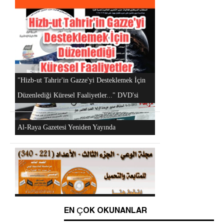
Android Cihazlar İçin Anayasa Tasarısı
Uygulaması
Hizb-ut Tahrir Kimdir?
"Hizb-ut Tahrir'in Gazze'yi Desteklemek İçin
EN ÇOK OKUNANLAR
Düzenlediği Küresel Faaliyetler..." DVD'si