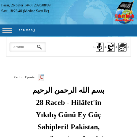
Pazar, 26 Safer 1448
|
2026/08/09
Saat:
18:23:41
(Medine Saati İle)
ana menü
Yazdır
Eposta
بسم الله الرحمن الرحيم
28 Raceb - Hilâfet'in
Yıkılış Günü Ey Güç
Sahipleri! Pakistan,