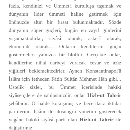
fazla, kendinizi ve Ümmet'i kurtuluşa taşımak ve
dünyanın lider ümmeti haline getirmek için
önünüzde altın bir fırsat bulunmaktadır. Sözde
dünyanın süper güçleri, bugün en zayıf günlerini
yaşamaktadırlar, siyâsî olarak, askerî olarak,
ekonomik olarak... Onların kendilerini güçlü
göstermeleri yalnızca bir blöftür. Gerçekte onlar,
kendilerine nihai darbeyi vuracak cesur ve azîz
yiğitleri beklemektedirler. Aynen Konstantinapol'ü
İslâm için fetheden Fâtih Sultân Mehmet Hân gibi...
Üstelik sizler, bu Ümmet içerisinde hakîkî
siyâsetçilere de sahipsinizdir, onlar
Hizb-ut Tahrir
şebâbıdır. O halde kokuşmuş ve beceriksiz iktidar
partilerini, İslâm ile dosdoğru yönetim gösterecek
yegâne hakikî siyâsî parti olan
Hizb-ut Tahrir
ile
değiştiriniz!