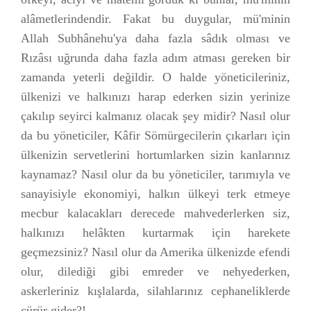
alâmetlerindendir. Fakat bu duygular, mü'minin
Allah Subhânehu'ya daha fazla sâdık olması ve
Rızâsı uğrunda daha fazla adım atması gereken bir
zamanda yeterli değildir. O halde yöneticileriniz,
ülkenizi ve halkınızı harap ederken sizin yerinize
çakılıp seyirci kalmanız olacak şey midir? Nasıl olur
da bu yöneticiler, Kâfir Sömürgecilerin çıkarları için
ülkenizin servetlerini hortumlarken sizin kanlarınız
kaynamaz? Nasıl olur da bu yöneticiler, tarımıyla ve
sanayisiyle ekonomiyi, halkın ülkeyi terk etmeye
mecbur kalacakları derecede mahvederlerken siz,
halkınızı helâkten kurtarmak için harekete
geçmezsiniz? Nasıl olur da Amerika ülkenizde efendi
olur, dilediği gibi emreder ve nehyederken,
askerleriniz kışlalarda, silahlarınız cephaneliklerde
çürür gider?!