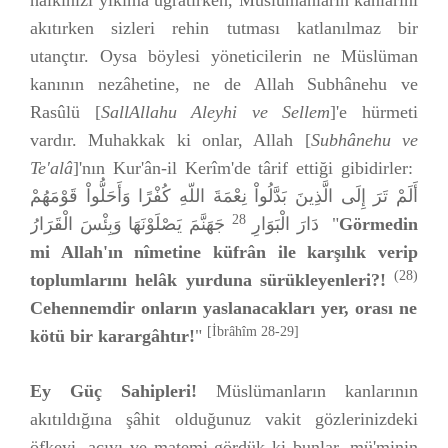
halkınızı yıkıma uğratırken, Müslümanların kanlarını
akıtırken sizleri rehin tutması katlanılmaz bir
utançtır. Oysa böylesi yöneticilerin ne Müslüman
kanının nezâhetine, ne de Allah Subhânehu ve
Rasûlü [
SallAllahu Aleyhi ve Sellem
]'e hürmeti
vardır. Muhakkak ki onlar, Allah [
Subhânehu ve
Te'alâ
]'nın Kur'ân-il Kerîm'de târif ettiği gibidirler:
أَلَمْ تَرَ إِلَى الَّذِينَ بَدَّلُواْ نِعْمَةَ اللّهِ كُفْرًا وَأَحَلُّواْ قَوْمَهُمْ
28
دَارَ الْبَوَارِ
جَهَنَّمَ يَصْلَوْنَهَا وَبِئْسَ الْقَرَارُ "
Görmedin
mi Allah'ın nîmetine küfrân ile karşılık verip
(28)
toplumlarını helâk yurduna sürükleyenleri?!
Cehennemdir onların yaslanacakları yer, orası ne
[İbrâhîm 28-29]
kötü bir karargâhtır!
"
Ey Güç Sahipleri!
Müslümanların kanlarının
akıtıldığına şâhit olduğunuz vakit gözlerinizdeki
öfkeyi, acıyı ve matemi gördük ki bunlar, mü'minin