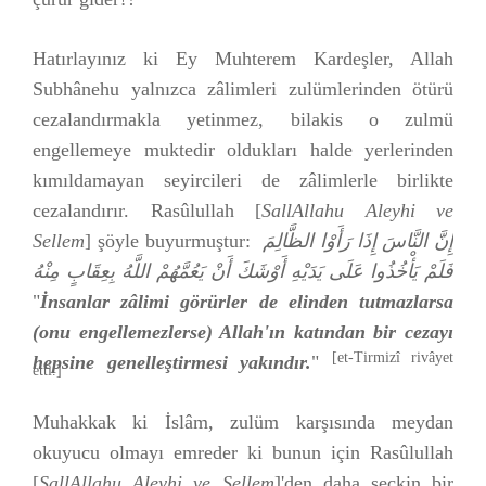
Hatırlayınız ki Ey Muhterem Kardeşler, Allah
Subhânehu yalnızca zâlimleri zulümlerinden ötürü
cezalandırmakla yetinmez, bilakis o zulmü
engellemeye muktedir oldukları halde yerlerinden
kımıldamayan seyircileri de zâlimlerle birlikte
cezalandırır. Rasûlullah [
SallAllahu Aleyhi ve
Sellem
] şöyle buyurmuştur:
إِنَّ النَّاسَ إِذَا رَأَوْا الظَّالِمَ
فَلَمْ يَأْخُذُوا عَلَى يَدَيْهِ أَوْشَكَ أَنْ يَعُمَّهُمْ اللَّهُ بِعِقَابٍ مِنْهُ
"
İnsanlar zâlimi görürler de elinden tutmazlarsa
(onu engellemezlerse) Allah'ın katından bir cezayı
[et-Tirmizî rivâyet
hepsine genelleştirmesi yakındır.
"
etti.]
Muhakkak ki İslâm, zulüm karşısında meydan
okuyucu olmayı emreder ki bunun için Rasûlullah
[
SallAllahu Aleyhi ve Sellem
]'den daha seçkin bir