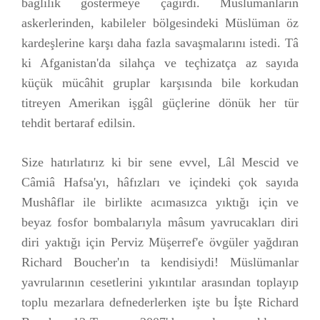
bağlılık göstermeye çağırdı. Müslümanların
askerlerinden, kabileler bölgesindeki Müslüman öz
kardeşlerine karşı daha fazla savaşmalarını istedi. Tâ
ki Afganistan'da silahça ve teçhizatça az sayıda
küçük mücâhit gruplar karşısında bile korkudan
titreyen Amerikan işgâl güçlerine dönük her tür
tehdit bertaraf edilsin.
Size hatırlatırız ki bir sene evvel, Lâl Mescid ve
Câmiâ Hafsa'yı, hâfızları ve içindeki çok sayıda
Mushâflar ile birlikte acımasızca yıktığı için ve
beyaz fosfor bombalarıyla mâsum yavrucakları diri
diri yaktığı için Perviz Müşerref'e övgüler yağdıran
Richard Boucher'ın ta kendisiydi! Müslümanlar
yavrularının cesetlerini yıkıntılar arasından toplayıp
toplu mezarlara defnederlerken işte bu İşte Richard