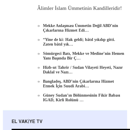
Âlimler İslam Ümmetinin Kandilleridir!
Mekke Anlaşması Ümmetin Değil ABD’nin
Çıkarlarına Hizmet Edi…
“Yine de ki: Hak geldi; bâtıl yıkılıp gitti.
Zaten bâtıl yık…
Sömürgeci Batı, Mekke ve Medine’nin Hemen
Yanı Başında Bir Ç…
Hizb-ut Tahrir / Sudan Vilayeti Heyeti, Nazır
Daklal ve Nazı…
Bangladeş, ABD’nin Çıkarlarına Hizmet
Etmek İçin Suudi Arabi…
Güney Sudan’ın Bölünmesinin Fikir Babası
IGAD, Kirli Rolünü …
EL VAKIYE TV