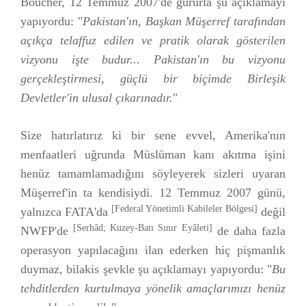
Boucher, 12 Temmuz 2007'de gururla şu açıklamayı
yapıyordu: "
Pakistan'ın, Başkan Müşerref tarafından
açıkça telaffuz edilen ve pratik olarak gösterilen
vizyonu işte budur... Pakistan'ın bu vizyonu
gerçekleştirmesi, güçlü bir biçimde Birleşik
Devletler'in ulusal çıkarınadır.
"
Size hatırlatırız ki bir sene evvel, Amerika'nın
menfaatleri uğrunda Müslüman kanı akıtma işini
henüz tamamlamadığını söyleyerek sizleri uyaran
Müşerref'in ta kendisiydi. 12 Temmuz 2007 günü,
[Federal Yönetimli Kabileler Bölgesi]
yalnızca FATA'da
değil
[Serhâd; Kuzey-Batı Sınır Eyâleti]
NWFP'de
de daha fazla
operasyon yapılacağını ilan ederken hiç pişmanlık
duymaz, bilakis şevkle şu açıklamayı yapıyordu: "
Bu
tehditlerden kurtulmaya yönelik amaçlarımızı henüz