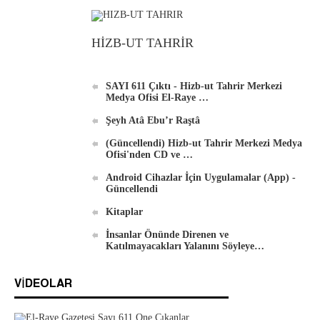
HİZB-UT TAHRİR
Al-Raya Gazetesi Yeniden Yayında
SAYI 611 Çıktı - Hizb-ut Tahrir Merkezi
Medya Ofisi El-Raye …
Şeyh Atâ Ebu’r Raştâ
(Güncellendi) Hizb-ut Tahrir Merkezi Medya
Hizb-ut Tahrir Merkezi Medya Ofisi'nden
Ofisi'nden CD ve …
DVD'ler
Android Cihazlar İçin Uygulamalar (App) -
Güncellendi
Kitaplar
İnsanlar Önünde Direnen ve
Katılmayacakları Yalanını Söyleye…
Android İçin Yeni El-Waie Dergisi Uygulaması
VIDEOLAR