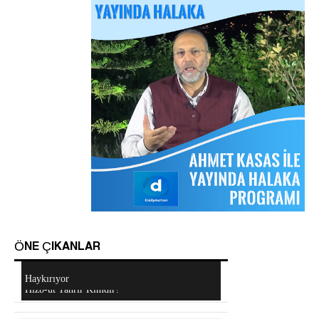
Arakan Müslümanları İslam Ümmetinden ve
Ordularından Destek İstiyor
Kitaplar
Sorular ve Cevaplar
Hizb-ut Tahrir Emirine Sorulanlar
ÖNE ÇIKANLAR
Mescidi Aksa İslam Ümmetine ve Ordulara
Haykırıyor