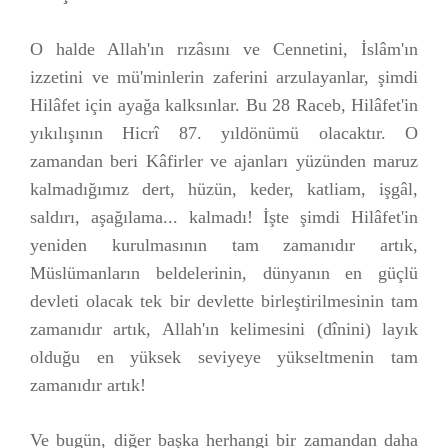
O halde Allah'ın rızâsını ve Cennetini, İslâm'ın
izzetini ve mü'minlerin zaferini arzulayanlar, şimdi
Hilâfet için ayağa kalksınlar. Bu 28 Raceb, Hilâfet'in
yıkılışının Hicrî 87. yıldönümü olacaktır. O
zamandan beri Kâfirler ve ajanları yüzünden maruz
kalmadığımız dert, hüzün, keder, katliam, işgâl,
saldırı, aşağılama... kalmadı! İşte şimdi Hilâfet'in
yeniden kurulmasının tam zamanıdır artık,
Müslümanların beldelerinin, dünyanın en güçlü
devleti olacak tek bir devlette birleştirilmesinin tam
zamanıdır artık, Allah'ın kelimesini (dînini) layık
olduğu en yüksek seviyeye yükseltmenin tam
zamanıdır artık!
Ve bugün, diğer başka herhangi bir zamandan daha