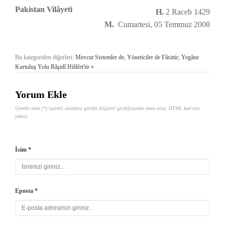
Pakistan Vilâyeti
H.
2 Raceb 1429
M.
Cumartesi, 05 Temmuz 2008
Bu kategoriden diğerleri:
Mevcut Sistemler de, Yöneticiler de Fâsittir, Yegâne
Kurtuluş Yolu Râşidî Hilâfet'tir »
Yorum Ekle
Gerekli olan (*) işaretli alanlara gerekli bilgileri girdiğinizden emin olun. HTML kod izni
yoktur.
İsim *
Eposta *