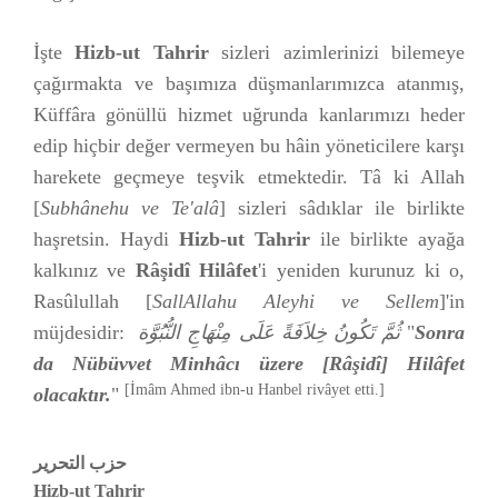
İşte
Hizb-ut Tahrir
sizleri azimlerinizi bilemeye
çağırmakta ve başımıza düşmanlarımızca atanmış,
Küffâra gönüllü hizmet uğrunda kanlarımızı heder
edip hiçbir değer vermeyen bu hâin yöneticilere karşı
harekete geçmeye teşvik etmektedir. Tâ ki Allah
[
Subhânehu ve Te'alâ
] sizleri sâdıklar ile birlikte
haşretsin. Haydi
Hizb-ut Tahrir
ile birlikte ayağa
kalkınız ve
Râşidî Hilâfet
'i yeniden kurunuz ki o,
Rasûlullah [
SallAllahu Aleyhi ve Sellem
]'in
müjdesidir:
ثُمَّ تَكُونُ خِلاَفَةً عَلَى مِنْهَاجِ النُّبُوَّة
"
Sonra
da Nübüvvet Minhâcı üzere [Râşidî] Hilâfet
[İmâm Ahmed ibn-u Hanbel rivâyet etti.]
olacaktır.
"
حزب التحرير
Hizb-ut Tahrir