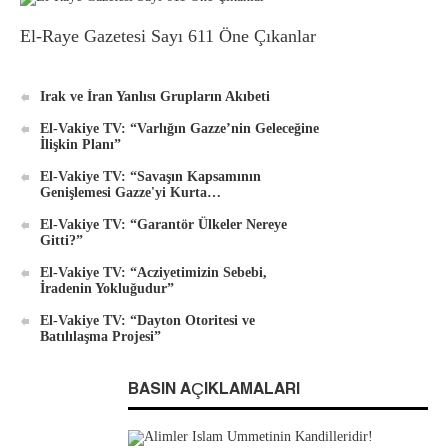
El-Raye Gazetesi Sayı 611 Öne Çıkanlar
Irak ve İran Yanlısı Grupların Akıbeti
El-Vakiye TV: “Varlığın Gazze’nin Geleceğine
İlişkin Planı”
El-Vakiye TV: “Savaşın Kapsamının
Genişlemesi Gazze'yi Kurta…
El-Vakiye TV: “Garantör Ülkeler Nereye
Gitti?”
El-Vakiye TV: “Acziyetimizin Sebebi,
İradenin Yokluğudur”
El-Vakiye TV: “Dayton Otoritesi ve
Batılılaşma Projesi”
BASIN AÇIKLAMALARI