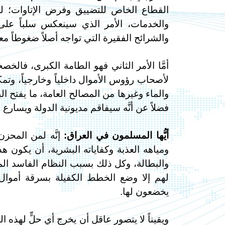
القطاع الخاص للتضييق وفرض الإتاوات؛ لذل
والخدمات، الأمر الذي سينعكس سلباً على
والشرائح الفقيرة التي تواجه أصلاً ضغوطاً مع
أمَّا الأمر الثاني فهو الطامة الكبرى، فال
لأصحاب رؤوس الأموال داخلياً وخارجياً، وتمك
والماء وغيرها من المصالح العامة، ما يفتح ا
فضلاً عن أنَّه سيفاقم مديونية الدولة ويسارع ف
أيُّها المسلمون في العراق:
إنَّه لمن المحزن
ومياهه العذبة وكفاياته البشرية، أن يكون ه
والبطالة، وكل ذلك بسبب النظام الفاسد الم
لهم إلا وضع الخطط الكفيلة بسرقة أموال
يخضعون لها.
ويقيناً لا يتصور عاقل أن يخرج أي حلٍّ لهذه 