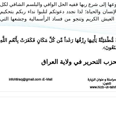
جوعها إلى شرع ربها ففيه الحل الوافي والبلسم الشافي لكل
نسان والحياة؛ لذا نجدد دعوتكم لتلبوا نداء ربكم بتحكيم
العيش الكريم وتنجو من فساد الرأسمالية وجشعها التي
مُّطْمَئِنَّةً يَأْتِيهَا رِزْقُهَا رَغَداً مِّن كُلِّ مَكَانٍ فَكَفَرَتْ بِأَنْعُمِ اللَّهِ
ْنَعُونَ
﴾.
حزب التحرير في ولاية العراق
مراسلة و عنوان الزيارة
E-Mail:
infohtiraq@gmail.com
تلفون:
www.hizb-ut-tahrir