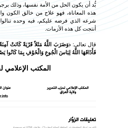
بُّد أن يكون الحل من الأمة نفسها، وذلك بر
هذه المعاناة، فهو علاج من خالق الكون والإ
شرعه الذي فرضه عليكم، فبه وحده تنالوا 
أنتجت كل هذه الأزمات.
قال تعالى: ﴿
وَضَرَبَ اللَّهُ مَثَلاً قَرْيَةً كَانَتْ آمِنَةً 
فَأَذَاقَهَا اللَّهُ لِبَاسَ الْجُوعِ وَالْخَوْفِ بِمَا كَانُوا يَص
المكتب الإعلامي ل
المكتب الإعلامي لحزب التحرير
عنوان ال
ولاية العراق
.info
تعليقات الزوَّار
تأكد من ادخال المعلومات في المناطق المشار إليها ب(*) . علامات HTML غير مسموحة