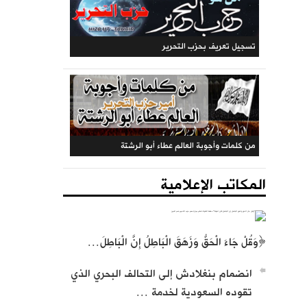
المكتب المركزي: جريدة الراية (متجددة)
تسجيل تعريف بحزب التحرير
المكاتب الإعلامية
من كلمات وأجوبة العالم عطاء أبو الرشتة
﴿وَقُلْ جَاءَ الْحَقُّ وَزَهَقَ الْبَاطِلُ إِنَّ الْبَاطِلَ…
انضمام بنغلادش إلى التحالف البحري الذي
تقوده السعودية لخدمة …