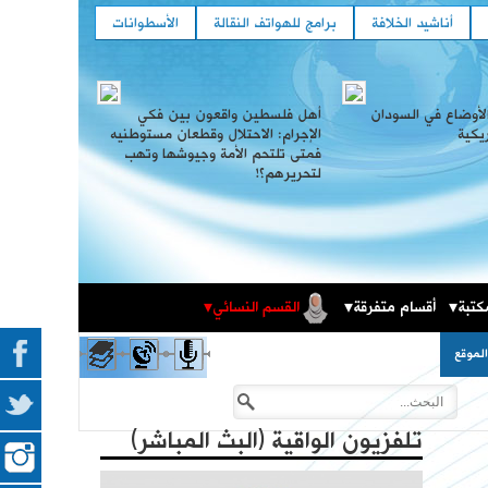
أناشيد الخلافة
برامج للهواتف النقالة
الأسطوانات
لأوضاع في السودان
أهل فلسطين واقعون بين فكي
ريكية
الإجرام: الاحتلال وقطعان مستوطنيه
فمتى تلتحم الأمة وجيوشها وتهب
لتحريرهم؟!
كتبة
أقسام متفرقة
القسم النسائي
المكتبة الثقافية
فعاليات حزب التحرير العالمية في الذكرى المئوية لهدم
لموقع
الخلافة
تلفزيون الواقية (البث المباشر)
فهارس مجلة الوعي