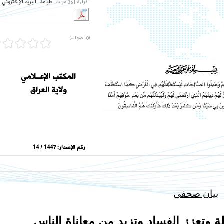
قراءة 361 مرات
طباعة
البريد الإلكتروني
(0 أصوات)
المكتب الإعــلامي
ولاية العراق
رقم الإصدار:
1447 / 14
بيان صحفي
 وتعزز الفساد وتزيد من معاناة الناس