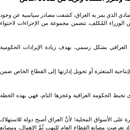
اقتصادي الذي يمر به العراق، كشفت مصادر سياسية عن وجود
الوزراء المُكلف، تتضمن مجموعة من الإجراءات لاحتواء
العراقي بشكل رسمي، بهدف زيادة الإيرادات الحكومية
اجية المتعثرة أو تحويل إدارتها إلى القطاع الخاص ضمن
تخبط الحكومة العراقية وعجزها التام، فهي بهذه الخطة
على الأسواق المحلية؛ لأنَّ العراق أصبح دولة للاستهلاك
ارجي بعد إغلاق مصانعه منذ عام 2003، إذ تعرضت مصانع القطاع العام للنهب ثُمَّ الإهمال، ومصانع