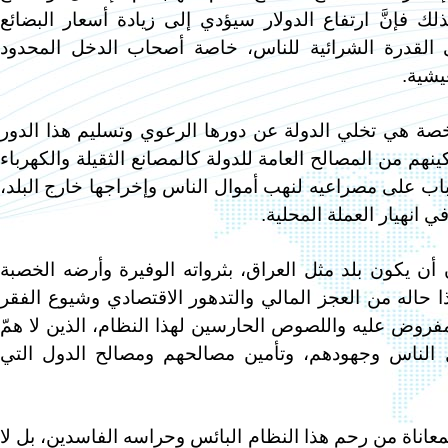
ك فإنَّ ارتفاع الدولار سيؤدي إلى زيادة أسعار البضائع
 القدرة الشرائية للناس، خاصة أصحاب الدخل المحدود
يشية.
خصخصة هي تخلي الدولة عن دورها الرعوي وتسليم هذا الدور
ينهم من المصالح العامة للدولة كالمصانع الثقيلة والكهرباء
لباب على مصراعيه لنهب أموال الناس وإخراجها خارج البلد،
ي انهيار العملة المحلية.
 أن يكون بلد مثل العراق، بثرواته الوفيرة وأرضه الخصبة
ذا حاله من العجز المالي والتدهور الاقتصادي وشيوع الفقر
فروض عليه واللصوص الحارسين لهذا النظام، الذين لا همّ
 الناس وجهودهم، وتأمين مصالحهم ومصالح الدول التي
المعاناة من رحم هذا النظام البائس وحراسه الفاسدين، بل لا