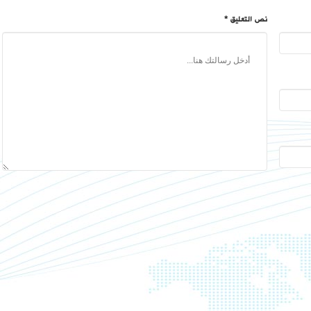
نص التعليق *