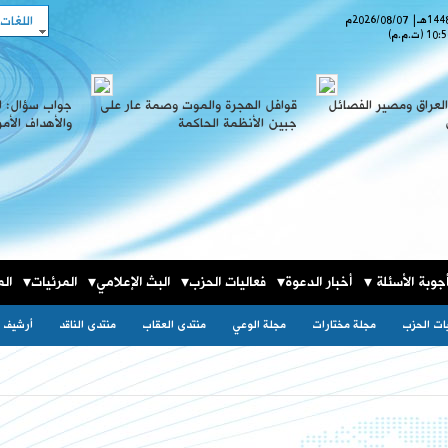
اللغات
هـ
|
2026/08/07
م
10:5
(ت.م.م)
لعراق ومصير الفصائل
قوافل الهجرة والموت وصمة عار على
جواب سؤال: ا
جبين الأنظمة الحاكمة
والأهداف الأم
جوبة الأسئلة
أخبار الدعوة
فعاليات الحزب
البث الإعلامي
المرئيات
الم
يات الحزب
مجلة مختارات
مجلة الوعي
منتدى العقاب
منتدى الناقد
أرشيف ا