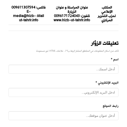
المكتب
عنوان المراسلة و عنوان
فاكس:
009611307594
الإعلامي
الزيارة
E-
لحزب التحرير
تلفون:
0096171724043
Mail:
media@hizb-
المركزي
www.hizb-ut-tahrir.info
ut-tahrir.info
تعليقات الزوَّار
تأكد من ادخال المعلومات في المناطق المشار إليها ب(*) . علامات HTML غير مسموحة
اسم *
البريد الإلكتروني *
رابط الموقع