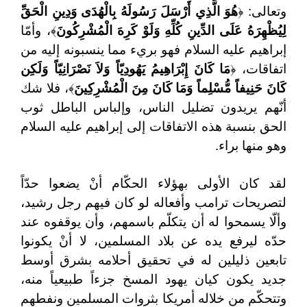
وتعالى: ﴿
هُوَ الَّذِي أَرْسَلَ رَسُولَهُ بِالْهُدَى وَدِينِ الْحَقِّ
لِيُظْهِرَهُ عَلَى الدِّينِ كُلِّهِ وَلَوْ كَرِهَ الْمُشْرِكُونَ
﴾، وأمّا
إبراهيم عليه السلام فهو بريء مما ينسبونه إليه من
اتفاقات، ﴿
مَا كَانَ إِبْرَاهِيمُ يَهُودِيّاً وَلاَ نَصْرَانِيّاً وَلَكِن
كَانَ حَنِيفاً مُّسْلِماً وَمَا كَانَ مِنَ الْمُشْرِكِينَ
﴾، فلا شك
أنّهم يريدون تضليل الناس، وإلباس الباطل ثوب
الحق بنسبة هذه الاتفاقات إلى إبراهيم عليه السلام
وهو منها براء.
لقد كان الأولى بهؤلاء الحكّام أنْ يضعوا حدّاً
لتصريحات ترامب وأفعاله لو كان فيهم رجل رشيد،
وألّا يسمحوا له أن يتكلّم باسمهم، وأن يوقفوه عند
حدّه ليرفع يده عن بلاد المسلمين، لا أنْ يكونوا
تابعين ذليلين له في تحقيق أحلامه بشرق أوسط
جديد يكون كيان يهود المسخ جزءاً طبيعياً منه،
وتتحكّم من خلاله أمريكا بثروات المسلمين ونفطهم