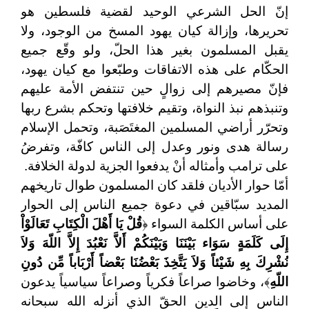
إنّ الحل الشرعي الوحيد لقضية فلسطين هو
تحريرها، وإزالة كيان يهود المسخ من الوجود، ولا
يقبل المسلمون بغير هذا الحلّ، ولو وقّع جميع
الحكّام على هذه الاتفاقات وطبّعوا مع كيان يهود،
فإنّ مصيرهم إلى زوالٍ حين تنتفض الأمة عليهم
وتنبذهم نبذ النواة، وتقيم خلافتها وتحكم بشرع ربها
وتحرّر أراضي المسلمين المغتَصَبة، وتحمل الإسلام
رسالة هدى ونور وعدل إلى الناس كافّة، وتفرضُ
على ترامب وأمثاله أنْ يدفعوا الجزية لدولة الخلافة.
أمّا حوار الأديان فلقد كان المسلمون طوال تاريخهم
المديد سبّاقين في دعوة جميع الناس إلى الحوار
على أساس الكلمة السواء ﴿
قُلْ يَا أَهْلَ الْكِتَابِ تَعَالَوْاْ
إِلَى كَلَمَةٍ سَوَاء بَيْنَنَا وَبَيْنَكُمْ أَلاَّ نَعْبُدَ إِلاَّ اللّهَ وَلاَ
نُشْرِكَ بِهِ شَيْئاً وَلاَ يَتَّخِذَ بَعْضُنَا بَعْضاً أَرْبَاباً مِّن دُونِ
اللّهِ
﴾، وخاضوا صراعاً فكرياً وصراعاً سياسياً يدعون
الناس إلى الدين الحقّ الذي أنزله الله سبحانه