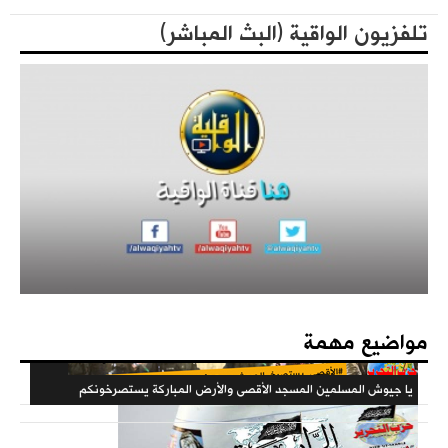
فعاليات حزب التحرير العالمية في الذكرى المئوية لهدم الخلافة
المكتبة الثقافية
تلفزيون الواقية (البث المباشر)
كتاب - فعاليات الذكرى المئوية لهدم الخلافة 1442هـ
مؤتمرات الحزب
فهارس مجلة الوعي
مواضيع مهمة
يا جيوش المسلمين المسجد الأقصى والأرض المباركة يستصرخونكم
حملات الحزب