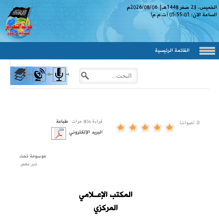
الخميس، 23 صَفر 1448
هـ
|
2026/08/06
م
الساعة الان:
05:55:01
(ت.م.م)
القائمة الرئيسية
قراءة 806 مرات
طباعة
(2 أصوات)
البريد الإلكتروني
موسومة تحت
خبر مهم,
المكتب الإعــلامي
المركزي