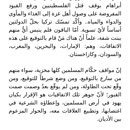
أبراهام بوقف قتل الفلسطينيين ورفع القيود
المفروضة على وصول أهل غزة إلى الغذاء والمأوى
والدواء والمياه.. وأكّد تمسّك تركيا بحلّ الدولتين
أساساً لأيّ تسوية. أمّا الباقون فلم ينبس أيٌّ منهم
ببنت شفة، علماً أنّ هناك مَنْ قام بالتوقيع على هذه
الاتفاقات، وهم: الإمارات، والبحرين، والمغرب،
والسودان، وكازاخستان.
إنّ مواقف حكّام المسلمين كلها مخزية، سواء منهم
من سارع بالتوقيع، ومن وضع شرطاً للتوقيع، ومن
وقّع تحت الطاولة، ومن لم يوقّع بعدُ وصمت صمت
القبور؛ لأنّ جوهر تلك الاتفاقيات هو الإقرار بكيان
يهود في أرض المسلمين، وإعطاؤه الشرعية في
اغتصابها، وتطبيع العلاقات معه، والحوار المزعوم
بين الأديان.