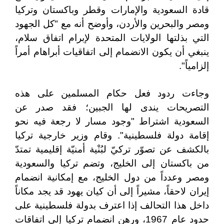
قادة السعودية والإمارات وقطر وباكستان وتركيا
ومصر والبحرين والأردن، وأوضح أنه مع "كل الجهود
التي بذلتها الولايات المتحدة لإبرام اتفاق سلام،
ينبغي أن يكون الانضمام إلى اتفاقيات أبراهام أمراً
إلزامياً".
وجاءت ردود فعل حكام المسلمين على هذه
التصريحات يندى لها الجبين؛ فقد صدر عن
السعودية اشتراط "وجود مسار لا رجعة فيه نحو
إقامة دولة فلسطينية". وقام وزير خارجية تركيا
بالكشف عن تصوّر تركيّ لبُنْية أمنيّة إقليمية تمتدّ
من باكستان إلى الخليج، وتضم تركيا والسعودية
ومصر وعدداً من دول الخليج، مع إمكانية انضمام
إيران لاحقاً، مشيراً إلى أن كيان يهود قد يجد مكاناً
داخل هذا التحالف إذا اعترف بدولة فلسطينية على
حدود عام 1967، ورهن انضمام تركيا إلى اتفاقات