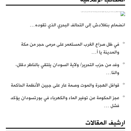
تسجيل تعريف بحزب التحرير
انضمام بنغلادش إلى التحالف البحري الذي تقوده…
في ظل صراع الغرب المستعمر على مرمى حجر من مكة
والمدينة يا أ…
من كلمات وأجوبة العالم عطاء أبو الرشتة
وفد من حزب التحرير/ ولاية السودان يلتقي بالناظر دقلل،
والنا…
قوافل الهجرة والموت وصمة عار على جبين الأنظمة الحاكمة
عجز الحكومة عن توفير الماء والكهرباء في بورتسودان يؤكد
فشل …
ارشيف المقالات