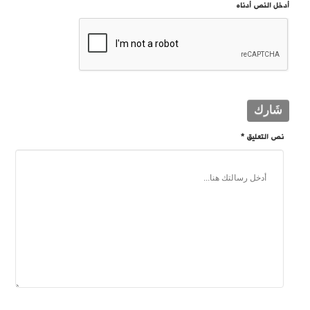
أدخل النص أدناه
نص التعليق *