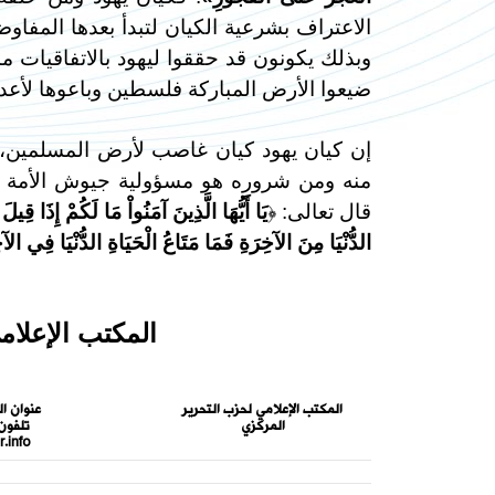
الاعتراف بشرعية الكيان لتبدأ بعدها المفاوض
وبذلك يكونون قد حققوا ليهود بالاتفاقيات 
ضيعوا الأرض المباركة فلسطين وباعوها لأعداء
إن كيان يهود كيان غاصب لأرض المسلمين، ف
منه ومن شروره هو مسؤولية جيوش الأمة كل
قال تعالى: ﴿
يَا أَيُّهَا الَّذِينَ آمَنُواْ مَا لَكُمْ إِذَا قِ
الدُّنْيَا مِنَ الآخِرَةِ فَمَا مَتَاعُ الْحَيَاةِ الدُّنْيَا فِي الآخِ
المكتب الإعلا
المكتب الإعلامي لحزب التحرير
عنوان ال
المركزي
تلفون
.info