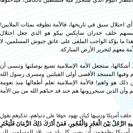
أي احتلال سبق في تاريخها، فالأمة تطوقه بمئات الملايين!
حبسهم خلف جدران سايكس بيكو هو الذي جعل احتلال
ا ما يؤكد الواجب الملقى على عاتق جيوش المسلمين، لا
ة معهم لتحرير الأرض المباركة.
 أشكالها، ستجعل الأمة الإسلامية تضيع بوصلتها وتنسى أن
 وفيها المسجد الأقصى أولى القبلتين ومسرى رسول الله
لك هو واهم! فالأمة الإسلامية تعلم أطفالها منذ نعومة
وأن الذين سيحررونها هم جند قد حباهم الله من بين الأمة
لف أمريكا وربيبها كيان يهود خوفا على دنياهم، نذكرهم بقول
ِ الرَّجُلُ بَيْنَ الْعَجْزِ وَالْفُجُورِ، فَمَنْ أَدْرَكَ ذَلِكَ الزَّمَانَ فَلْيَخْتَرِ
 أمريكا يطمحون أن يصير كل بلد من بلاد المسلمين إلى