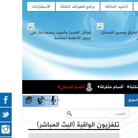
أناشيد الخلافة
برامج للهواتف النقالة
الأسطوانات
العراق ومصير الفصائل
قوافل الهجرة والموت وصمة عار على
جبين الأنظمة الحاكمة
كتبة
أقسام متفرقة
القسم النسائي
المكتبة الثقافية
فعاليات حزب التحرير العالمية في الذكرى المئوية لهدم
لموقع
الخلافة
تلفزيون الواقية (البث المباشر)