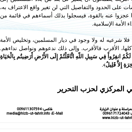
ات على الحدود والتفاصيل التي لن تغير واقع الاعتراف به،
ما عجزوا عنه بالقوة، فيسجلوا بذلك أسماءهم في قائمة من
 الأمة الإسلامية.
لا شرعيه له ولا وجود في ديار المسلمين، وتخليص الأمة
ها، الأقرب فالأقرب. وإلى ذلك ندعوهم ونواصل نداءهم.
يلَ لَكُمُ انفِرُواْ فِي سَبِيلِ اللّهِ اثَّاقَلْتُمْ إِلَى الأَرْضِ أَرَضِيتُم بِالْحَيَاةِ
رَةِ إِلاَّ قَلِيلٌ
﴾.
مي المركزي لحزب التحرير
مراسلة و عنوان الزيارة
فاكس:
009611307594
:
0096171724043
E-Mail:
media@hizb-ut-tahrir.info
www.hizb-ut-tahrir