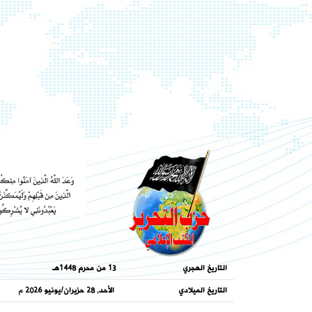
التاريخ الهجري
13 من محرم 1448هـ
التاريخ الميلادي
الأحد, 28 حزيران/يونيو 2026
م