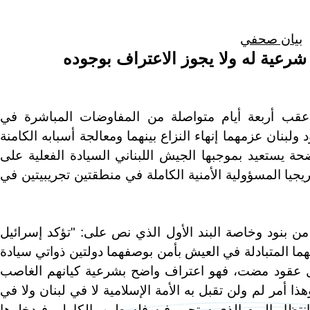
بيان صحفي
شرعية له ولا يجوز الاعتراف بوجوده
 عقب أربعة أيام متواصلة من المفاوضات المباشرة في
لبنان عزمهما إنهاء النزاع بينهما ومعالجة أسبابه الكامنة
ضحة يستعيد بموجبها الجيش اللبناني السيادة الفعلية على
جيا المسؤولية الأمنية الكاملة في منطقتين تجريبيتين في
 من بنود وخاصة البند الأول الذي نص على: "تؤكد إسرائيل
ما المتبادلة في العيش بأمن بوصفهما دولتين ذواتي سيادة
وال عقود مضت، فهو اعتراف واضح بشرعية كيانهم الغاصب
 أمر لم ولن تقبل به الأمة الإسلامية لا في لبنان ولا في
 انتظار اليوم الذي ستحرر فيه فلسطين بالكامل، فيدخلوها