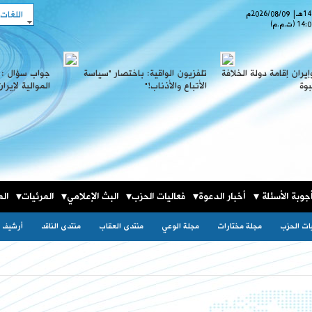
اللغات
هـ
|
2026/08/09
م
14:0
(ت.م.م)
يران إقامة دولة الخلافة
تلفزيون الواقية: باختصار "سياسة
جواب سؤال : 
بوة
الأتباع والأذناب!"‎‎
الموالية لإيران
جوبة الأسئلة
أخبار الدعوة
فعاليات الحزب
البث الإعلامي
المرئيات
الم
يات الحزب
مجلة مختارات
مجلة الوعي
منتدى العقاب
منتدى الناقد
أرشيف ا