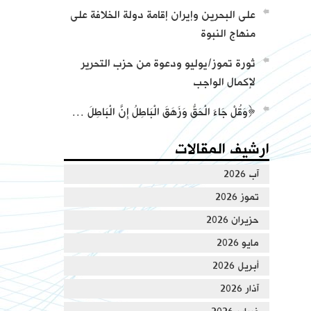
على البحرين وإيران إقامة دولة الخلافة على
منهاج النبوة
ثورة تموز/يوليو ودعوة من حزب التحرير
لإكمال الواجب
﴿وَقُلْ جَاءَ الْحَقُّ وَزَهَقَ الْبَاطِلُ إِنَّ الْبَاطِلَ …
ارشيف المقالات
آب 2026
تموز 2026
حزيران 2026
مايو 2026
أبريل 2026
آذار 2026