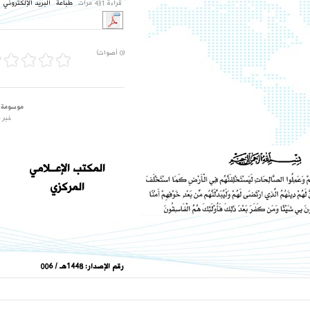
قراءة 431 مرات
طباعة
البريد الإلكتروني
(0 أصوات)
موسومة 
خبر 
المكتب الإعــلامي
المركزي
رقم الإصدار:
1448هـ / 006