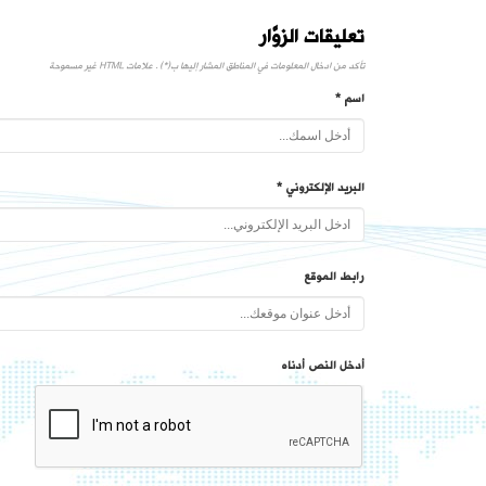
تعليقات الزوَّار
تأكد من ادخال المعلومات في المناطق المشار إليها ب(*) . علامات HTML غير مسموحة
اسم *
البريد الإلكتروني *
رابط الموقع
أدخل النص أدناه