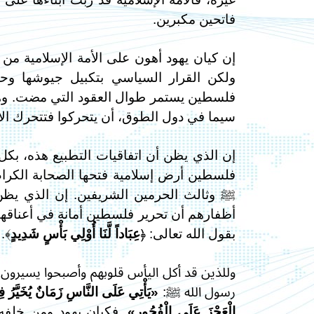
فاتحين مكبرين.
إن كيان يهود أهون على الأمة الإسلامية من 
ولكن القرار السياسي بتكبيل جيوشها و
فلسطين يستمر طوال العقود التي مضت. وهذ
سيما في دول الطوق، أن يتحركوا فتتحرك الأم
إن الذي يظن أن اتفاقيات التطبيع هذه، بكل
فلسطين أرض إسلامية فتحها الصحابة الكرام
ﷺ وثالث الحرمين الشريفين. إن الذي يظن ذ
أظفارهم أن تحرير فلسطين أمانة في أعناقهم 
بقول الله تعالى: ﴿
عِبَاداً لَّنَا أُوْلِي بَأْسٍ شَدِيدٍ
﴾.
وللذين قد أكل اليأس قلوبهم وأصبحوا يسيرون خ
رسول الله ﷺ:
«يَأْتِي عَلَى النَّاسِ زَمَانٌ يُخَيَّرُ فِيه
الْعَجْزَ عَلَى الْفُجُورِ»
. فكيان يهود ومن خلفه