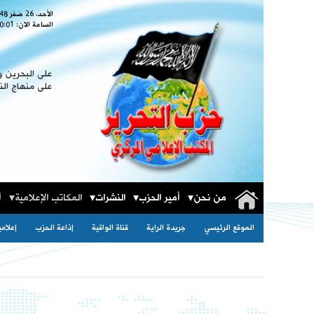
الأحد، 26 صَفر 1448
الساعة الان:
0:02
على البحرين وإ
على منهاج الن
من نحن
أمير الحزب
النشرات
المكاتب الإعلامية
أ
الموقع الرئيسي
جريدة الراية
قناة الواقية
إذاعة الحزب
إعلام