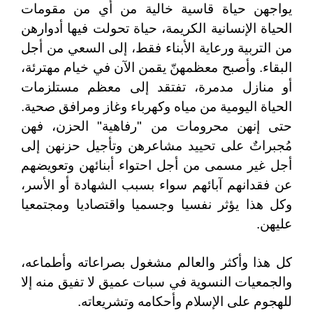
يواجهن حياة قاسية خالية من أي من مقومات
الحياة الإنسانية الكريمة، حياة تحولت فيها أدوارهن
من التربية ورعاية الأبناء فقط، إلى السعي من أجل
البقاء. وأصبح معظمهنّ يقمن الآن في خيام مهترئة،
أو منازل مدمرة، تفتقد إلى معظم مستلزمات
الحياة اليومية من مياه وكهرباء وغاز ومرافق صحية.
حتى إنهن محرومات من "رفاهية" الحزن، فهن
مُجبراتٌ على تحييد مشاعرهن وتأجيل حزنهن إلى
أجل غير مسمى من أجل احتواء أبنائهن وتعويضهم
عن فقدانهم آبائهم سواء بسبب الشهادة أو الأسر،
وكل هذا يؤثر نفسيا وجسميا واقتصاديا ومجتمعيا
عليهن.
كل هذا وأكثر والعالم مشغول بصراعاته وأطماعه،
والجمعيات النسوية في سبات عميق لا تفيق منه إلا
للهجوم على الإسلام وأحكامه وتشريعاته.