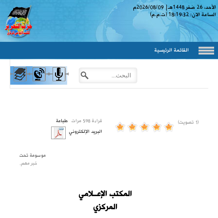
الأحد، 26 صَفر 1448
هـ
|
2026/08/09
م
الساعة الان:
18:19:33
(ت.م.م)
القائمة الرئيسية
قراءة 598 مرات
طباعة
(1 تصويت)
البريد الإلكتروني
موسومة تحت
خبر مهم,
المكتب الإعــلامي
المركزي