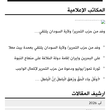
المكاتب الإعلامية
تسجيل تعريف بحزب التحرير
وفد من حزب التحرير/ ولاية السودان يلتقي…
وفد من حزب التحرير/ ولاية السودان يلتقي بعمدة بيت معلا
على البحرين وإيران إقامة دولة الخلافة على منهاج النبوة
من كلمات وأجوبة العالم عطاء أبو الرشتة
ثورة تموز/يوليو ودعوة من حزب التحرير لإكمال الواجب
﴿وَقُلْ جَاءَ الْحَقُّ وَزَهَقَ الْبَاطِلُ إِنَّ الْبَاطِلَ …
ارشيف المقالات
آب 2026