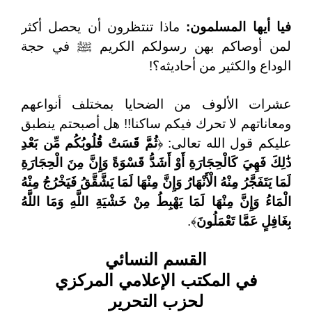
فيا
أيها
المسلمون:
ماذا تنتظرون أن يحصل أكثر
لمن أوصاكم بهن رسولكم الكريم ﷺ في حجة
الوداع والكثير من أحاديثه؟!
عشرات الألوف من الضحايا بمختلف أنواعهم
ومعاناتهم لا تحرك فيكم ساكنا!! هل أصبحتم ينطبق
عليكم قول الله تعالى: ﴿
ثُمَّ قَسَتْ قُلُوبُكُم مِّن بَعْدِ
ذَٰلِكَ فَهِيَ كَالْحِجَارَةِ أَوْ أَشَدُّ قَسْوَةً وَإِنَّ مِنَ الْحِجَارَةِ
لَمَا يَتَفَجَّرُ مِنْهُ الْأَنْهَارُ وَإِنَّ مِنْهَا لَمَا يَشَّقَّقُ فَيَخْرُجُ مِنْهُ
الْمَاءُ وَإِنَّ مِنْهَا لَمَا يَهْبِطُ مِنْ خَشْيَةِ اللَّهِ وَمَا اللَّهُ
بِغَافِلٍ عَمَّا تَعْمَلُونَ
﴾.
القسم النسائي
في المكتب الإعلامي المركزي
لحزب التحرير