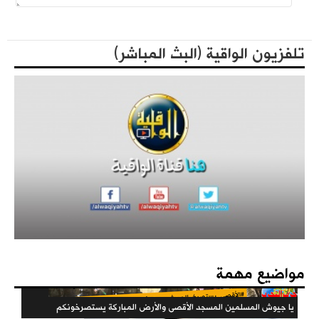
فعاليات حزب التحرير العالمية في الذكرى المئوية لهدم الخلافة
المكتبة الثقافية
تلفزيون الواقية (البث المباشر)
كتاب - فعاليات الذكرى المئوية لهدم الخلافة 1442هـ
مؤتمرات الحزب
فهارس مجلة الوعي
مواضيع مهمة
يا جيوش المسلمين المسجد الأقصى والأرض المباركة يستصرخونكم