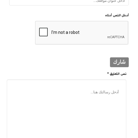
أدخل النص أدناه
نص التعليق *