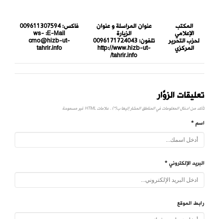
المكتب
عنوان المراسلة و عنوان
فاكس:
009611307594
الإعلامي
الزيارة
E-Mail:
ws-
لحزب التحرير
تلفون:
0096171724043
cmo@hizb-ut-
المركزي
http://www.hizb-ut-
tahrir.info
tahrir.info/
تعليقات الزوَّار
تأكد من ادخال المعلومات في المناطق المشار إليها ب(*) . علامات HTML غير مسموحة
اسم *
البريد الإلكتروني *
رابط الموقع