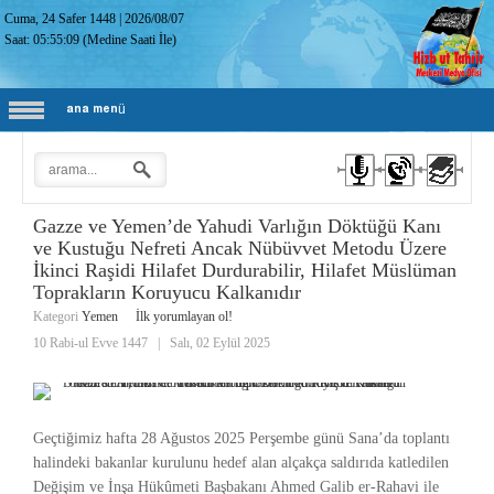
Cuma, 24 Safer 1448
|
2026/08/07
Saat:
05:55:10
(Medine Saati İle)
ana menü
Gazze ve Yemen’de Yahudi Varlığın Döktüğü Kanı
ve Kustuğu Nefreti Ancak Nübüvvet Metodu Üzere
İkinci Raşidi Hilafet Durdurabilir, Hilafet Müslüman
Toprakların Koruyucu Kalkanıdır
Kategori
Yemen
İlk yorumlayan ol!
10 Rabi-ul Evve 1447
|
Salı, 02 Eylül 2025
Geçtiğimiz hafta 28 Ağustos 2025 Perşembe günü Sana’da toplantı
halindeki bakanlar kurulunu hedef alan alçakça saldırıda katledilen
Değişim ve İnşa Hükûmeti Başbakanı Ahmed Galib er-Rahavi ile