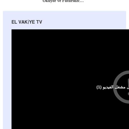
Okuyor ve Fütursuzc…
EL VAKIYE TV