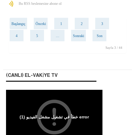
Bu RSS beslemesine abone ol
Başlangıç
Önceki
1
2
3
4
5
…
Sonraki
Son
Sayfa 3 / 44
(CANLI) EL-VAKIYE TV