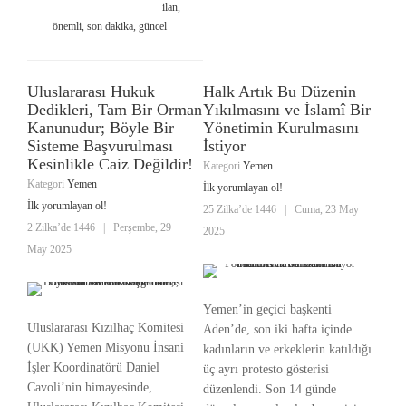
ilan,
önemli, son dakika, güncel
Uluslararası Hukuk
Halk Artık Bu Düzenin
Dedikleri, Tam Bir Orman
Yıkılmasını ve İslamî Bir
Kanunudur; Böyle Bir
Yönetimin Kurulmasını
Sisteme Başvurulması
İstiyor
Kesinlikle Caiz Değildir!
Kategori
Yemen
Kategori
Yemen
İlk yorumlayan ol!
İlk yorumlayan ol!
25 Zilka’de 1446
|
Cuma, 23 May
2 Zilka’de 1446
|
Perşembe, 29
2025
May 2025
Yemen’in geçici başkenti
Uluslararası Kızılhaç Komitesi
Aden’de, son iki hafta içinde
(UKK) Yemen Misyonu İnsani
kadınların ve erkeklerin katıldığı
İşler Koordinatörü Daniel
üç ayrı protesto gösterisi
Cavoli’nin himayesinde,
düzenlendi. Son 14 günde