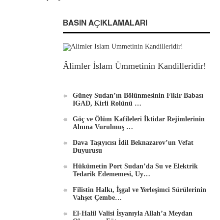
BASIN AÇIKLAMALARI
Âlimler İslam Ümmetinin Kandilleridir!
Güney Sudan’ın Bölünmesinin Fikir Babası
IGAD, Kirli Rolünü …
Göç ve Ölüm Kafileleri İktidar Rejimlerinin
Alnına Vurulmuş …
Dava Taşıyıcısı İdil Beknazarov’un Vefat
Duyurusu
Hükümetin Port Sudan’da Su ve Elektrik
Tedarik Edememesi, Uy…
Filistin Halkı, İşgal ve Yerleşimci Sürülerinin
Vahşet Çembe…
El-Halil Valisi İsyanıyla Allah’a Meydan