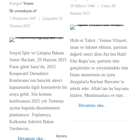
Kategori
Yemen
10 Zilhicce 1446
|
Cuma, 06
İlk yorumlayan ol!
Haziran 2025
7 Muharrem 1447
|
Çarşamba, 02
Temmuz 2025
Hizb-ut Tahrir / Yemen Vilayeti,
iman ve hikmet ehlinin, partinin
Sosyal İşler ve Çalışma Bakanı
değerli emiri âlim Ata bin Halil
Semir Bacâale, 29 Haziran 2025
Ebu Raşta’nın, partinin tüm
Pazar günü Sana’da, 2025
gençlerinin ve yeryüzündeki tüm
Kooperatif Dernekleri
İslam ümmetinin en içten
Konferansı’nın hazırlık süreci
duygularla Kurban Bayramı’nı
kapsamında ilgili komitelerle bir
tebrik eder. Allah’tan bu bayramı
araya geldi. Söz konusu
bizlere, Müslümanlara ve tüm…
konferansın 2025 yılı Temmuz
Devamını oku...
ayının başında düzenlenmesi
planlanıyor. Toplantıya,
Kalkınma Sektörü Bakan
Yardımcısı…
duyuru,
Devamını oku...