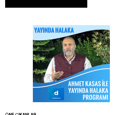
Arakan Müslümanları İslam Ümmetinden ve
Ordularından Destek İstiyor
Kitaplar
Sorular ve Cevaplar
Hizb-ut Tahrir Emirine Sorulanlar
ÖNE ÇIKANLAR