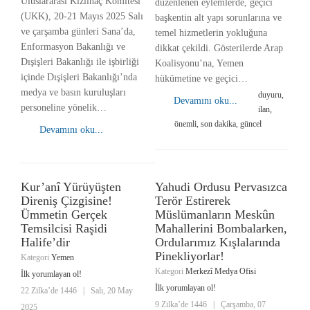
Uluslararası Kızılhaç Komitesi
düzenlenen eylemlerde, geçici
(UKK), 20-21 Mayıs 2025 Salı
başkentin alt yapı sorunlarına ve
ve çarşamba günleri Sana’da,
temel hizmetlerin yokluğuna
Enformasyon Bakanlığı ve
dikkat çekildi. Gösterilerde Arap
Dışişleri Bakanlığı ile işbirliği
Koalisyonu’na, Yemen
içinde Dışişleri Bakanlığı’nda
hükümetine ve geçici…
medya ve basın kuruluşları
duyuru,
Devamını oku...
personeline yönelik…
ilan,
önemli, son dakika, güncel
Devamını oku...
Kur’anî Yürüyüşten
Yahudi Ordusu Pervasızca
Direniş Çizgisine!
Terör Estirerek
Ümmetin Gerçek
Müslümanların Meskûn
Temsilcisi Raşidi
Mahallerini Bombalarken,
Halife’dir
Ordularımız Kışlalarında
Pinekliyorlar!
Kategori
Yemen
Kategori
Merkezî Medya Ofisi
İlk yorumlayan ol!
İlk yorumlayan ol!
22 Zilka’de 1446
|
Salı, 20 May
9 Zilka’de 1446
|
Çarşamba, 07
2025