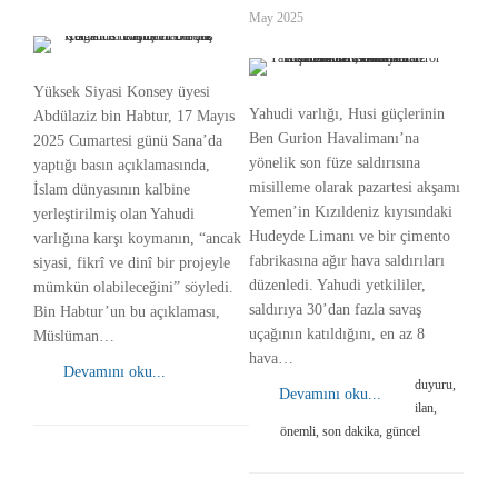
May 2025
Yüksek Siyasi Konsey üyesi
Yahudi varlığı, Husi güçlerinin
Abdülaziz bin Habtur, 17 Mayıs
Ben Gurion Havalimanı’na
2025 Cumartesi günü Sana’da
yönelik son füze saldırısına
yaptığı basın açıklamasında,
misilleme olarak pazartesi akşamı
İslam dünyasının kalbine
Yemen’in Kızıldeniz kıyısındaki
yerleştirilmiş olan Yahudi
Hudeyde Limanı ve bir çimento
varlığına karşı koymanın, “ancak
fabrikasına ağır hava saldırıları
siyasi, fikrî ve dinî bir projeyle
düzenledi. Yahudi yetkililer,
mümkün olabileceğini” söyledi.
saldırıya 30’dan fazla savaş
Bin Habtur’un bu açıklaması,
uçağının katıldığını, en az 8
Müslüman…
hava…
Devamını oku...
duyuru,
Devamını oku...
ilan,
önemli, son dakika, güncel