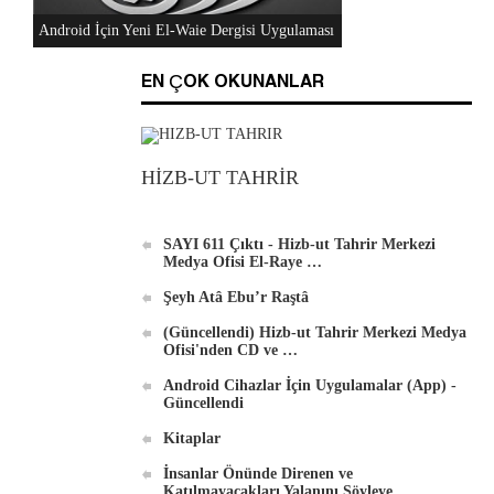
Al-Raya Gazetesi Yeniden Yayında
EN ÇOK OKUNANLAR
HİZB-UT TAHRİR
Hizb-ut Tahrir Merkezi Medya Ofisi'nden
DVD'ler
SAYI 611 Çıktı - Hizb-ut Tahrir Merkezi
Medya Ofisi El-Raye …
Şeyh Atâ Ebu’r Raştâ
(Güncellendi) Hizb-ut Tahrir Merkezi Medya
Ofisi'nden CD ve …
Android Cihazlar İçin Uygulamalar (App) -
Android İçin Yeni El-Waie Dergisi Uygulaması
Güncellendi
Kitaplar
İnsanlar Önünde Direnen ve
Katılmayacakları Yalanını Söyleye…