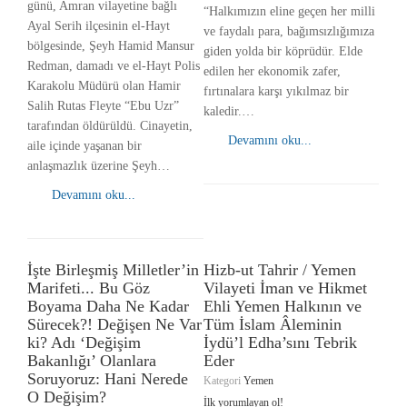
günü, Amran vilayetine bağlı
“Halkımızın eline geçen her milli
Ayal Serih ilçesinin el-Hayt
ve faydalı para, bağımsızlığımıza
bölgesinde, Şeyh Hamid Mansur
giden yolda bir köprüdür. Elde
Redman, damadı ve el-Hayt Polis
edilen her ekonomik zafer,
Karakolu Müdürü olan Hamir
fırtınalara karşı yıkılmaz bir
Salih Rutas Fleyte “Ebu Uzr”
kaledir.…
tarafından öldürüldü. Cinayetin,
Devamını oku...
aile içinde yaşanan bir
anlaşmazlık üzerine Şeyh…
Devamını oku...
İşte Birleşmiş Milletler’in
Hizb-ut Tahrir / Yemen
Marifeti... Bu Göz
Vilayeti İman ve Hikmet
Boyama Daha Ne Kadar
Ehli Yemen Halkının ve
Sürecek?! Değişen Ne Var
Tüm İslam Âleminin
ki? Adı ‘Değişim
İydü’l Edha’sını Tebrik
Bakanlığı’ Olanlara
Eder
Soruyoruz: Hani Nerede
Kategori
Yemen
O Değişim?
İlk yorumlayan ol!