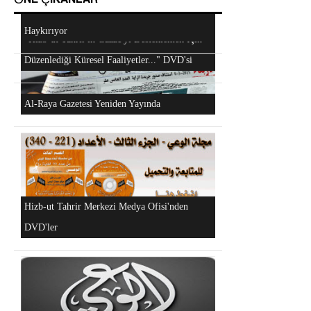
Android Cihazlar İçin Anayasa Tasarısı
Mescidi Aksa İslam Ümmetine ve Ordulara
Uygulaması
Haykırıyor
Hizb-ut Tahrir Kimdir?
"Hizb-ut Tahrir'in Gazze'yi Desteklemek İçin
Düzenlediği Küresel Faaliyetler..." DVD'si