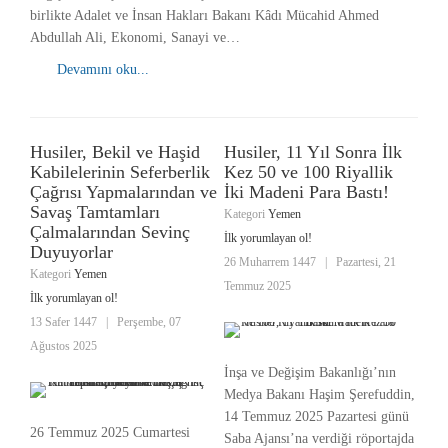
birlikte Adalet ve İnsan Hakları Bakanı Kâdı Mücahid Ahmed
Abdullah Ali, Ekonomi, Sanayi ve…
Devamını oku...
Husiler, Bekil ve Haşid
Husiler, 11 Yıl Sonra İlk
Kabilelerinin Seferberlik
Kez 50 ve 100 Riyallik
Çağrısı Yapmalarından ve
İki Madeni Para Bastı!
Savaş Tamtamları
Kategori
Yemen
Çalmalarından Sevinç
İlk yorumlayan ol!
Duyuyorlar
26 Muharrem 1447
|
Pazartesi, 21
Kategori
Yemen
Temmuz 2025
İlk yorumlayan ol!
13 Safer 1447
|
Perşembe, 07
Ağustos 2025
İnşa ve Değişim Bakanlığı’nın
Medya Bakanı Haşim Şerefuddin,
14 Temmuz 2025 Pazartesi günü
26 Temmuz 2025 Cumartesi
Saba Ajansı’na verdiği röportajda