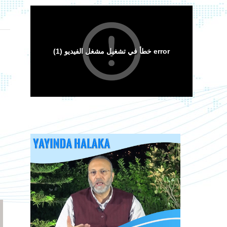
Arakan Müslümanları İslam Ümmetinden ve
Ordularından Destek İstiyor
Kitaplar
Sorular ve Cevaplar