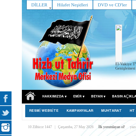
DİLLER
Hilafet Neşidleri
DVD ve CD'ler
El-Vakiye T
Genişlemesi 
HAKKIMIZDA
EMIR
BEYAN
BASIN AÇIKL
RESMİ WEBSİTE
KAMPANYALAR
MUHTARAT
HT
10 Zilhicce 1447
|
Çarşamba, 27 May 2026
İlk yorumlayan ol!
yazı