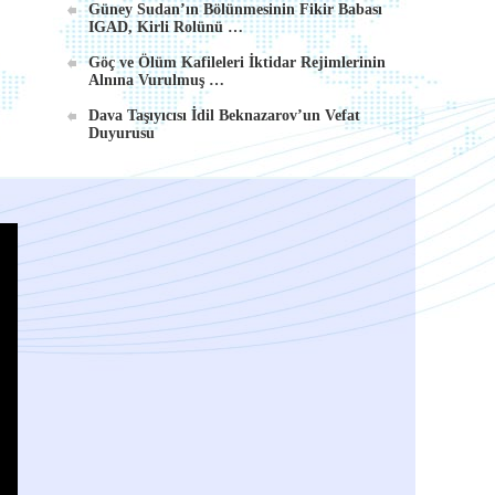
Güney Sudan’ın Bölünmesinin Fikir Babası
IGAD, Kirli Rolünü …
Göç ve Ölüm Kafileleri İktidar Rejimlerinin
Alnına Vurulmuş …
Dava Taşıyıcısı İdil Beknazarov’un Vefat
Duyurusu