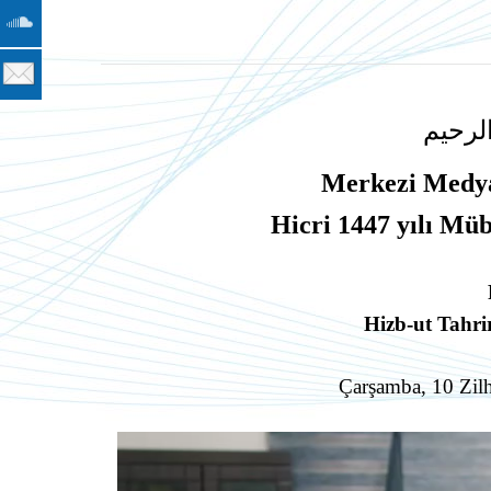
لرحيم
Merkezi Medya
Hicri 1447 yılı M
Hizb-ut Tahri
Çarşamba, 10 Zil