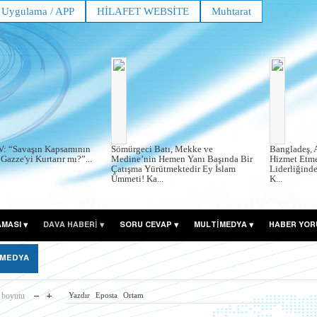
Uygulama / APP
HİLAFET WEBSİTE
Muhtarat
V: “Savaşın Kapsamının
Sömürgeci Batı, Mekke ve
Bangladeş, 
Gazze'yi Kurtarır mı?”...
Medine’nin Hemen Yanı Başında Bir
Hizmet Etme
Çatışma Yürütmektedir Ey İslam
Liderliğind
Ümmeti! Ka...
K...
AMASI
DAVA HABERİ
SORU CEVAP
MULTİMEDYA
HABER YOR
 MEDYA
 boyutu
Yazdır
Eposta
Ortam