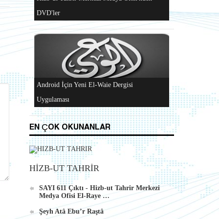
Al-Raya Gazetesi Yeniden Yayında
Hizb-ut Tahrir Merkezi Medya Ofisi'nden
EN ÇOK OKUNANLAR
DVD'ler
HİZB-UT TAHRİR
SAYI 611 Çıktı - Hizb-ut Tahrir Merkezi
Medya Ofisi El-Raye …
Android İçin Yeni El-Waie Dergisi
Şeyh Atâ Ebu’r Raştâ
Uygulaması