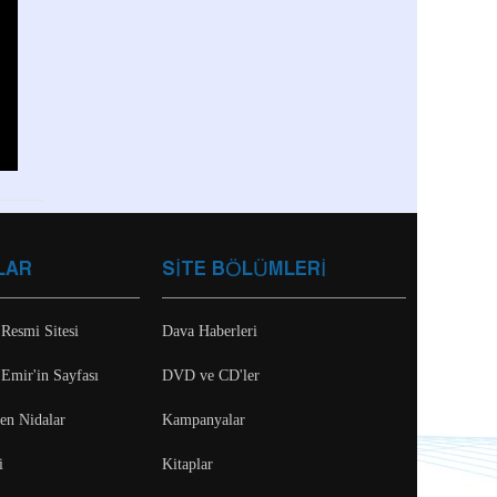
LAR
SİTE BÖLÜMLERİ
 Resmi Sitesi
Dava Haberleri
 Emir'in Sayfası
DVD ve CD'ler
ten Nidalar
Kampanyalar
i
Kitaplar