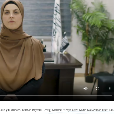
1446 yılı Mübarek Kurban Bayramı Tebriği
Merkezi Medya Ofisi Kadın Kollarından Hicri 144