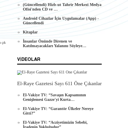
(Güncellendi) Hizb-ut Tahrir Merkezi Medya
Ofisi'nden CD ve …
Android Cihazlar İçin Uygulamalar (App) -
Güncellendi
Kitaplar
İnsanlar Önünde Direnen ve
ı çık
Katılmayacakları Yalanını Söyleye…
VIDEOLAR
El-Raye Gazetesi Sayı 611 Öne Çıkanlar
El-Vakiye TV: “Savaşın Kapsamının
Genişlemesi Gazze'yi Kurta…
El-Vakiye TV: “Garantör Ülkeler Nereye
Gitti?”
El-Vakiye TV: “Acziyetimizin Sebebi,
İradenin Yokluğudur”