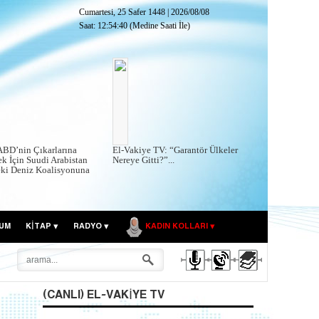
Cumartesi, 25 Safer 1448
|
2026/08/08
Saat:
12:54:41
(Medine Saati İle)
ABD’nin Çıkarlarına
El-Vakiye TV: “Garantör Ülkeler
k İçin Suudi Arabistan
Nereye Gitti?”...
eki Deniz Koalisyonuna
UM
KITAP
RADYO
KADIN KOLLARI
(CANLI) EL-VAKIYE TV