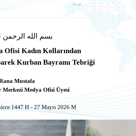
(0 oy)
بسم الله الرحمن ا
 Ofisi Kadın Kollarından
übarek Kurban Bayramı Tebriği
Rana Mustafa
r Merkezi Medya Ofisi Üyesi
hicce 1447 H - 27 Mayıs 2026 M