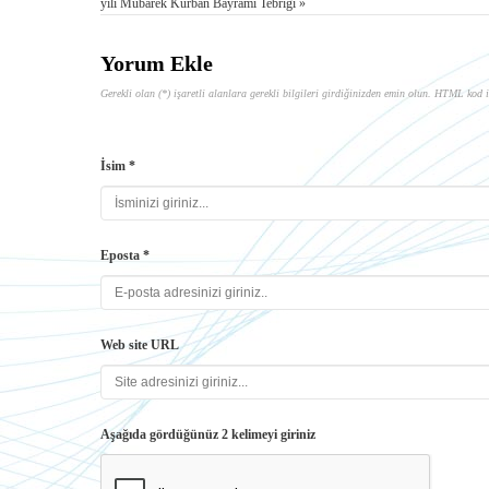
yılı Mübarek Kurban Bayramı Tebriği »
Yorum Ekle
Gerekli olan (*) işaretli alanlara gerekli bilgileri girdiğinizden emin olun. HTML kod i
İsim *
Eposta *
Web site URL
Aşağıda gördüğünüz 2 kelimeyi giriniz