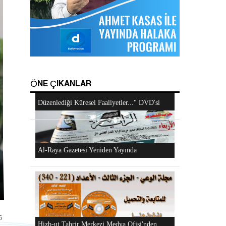
Hizb-ut Tahrir Emirine Sorulanlar
Mescidi Aksa İslam Ümmetine ve Ordulara
Android Cihazlar İçin Anayasa Tasarısı
Haykırıyor
Uygulaması
ÖNE ÇIKANLAR
Hizb-ut Tahrir Kimdir?
"Hizb-ut Tahrir'in Gazze'yi Desteklemek İçin
5
Düzenlediği Küresel Faaliyetler..." DVD'si