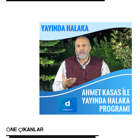
Arakan Müslümanları İslam Ümmetinden ve
Ordularından Destek İstiyor
Kitaplar
Sorular ve Cevaplar
Hizb-ut Tahrir Emirine Sorulanlar
ÖNE ÇIKANLAR
Mescidi Aksa İslam Ümmetine ve Ordulara