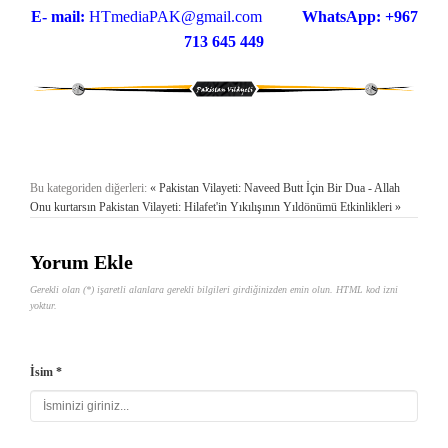
E- mail:
HTmediaPAK@gmail.com
WhatsApp: +967
713 645 449
Bu kategoriden diğerleri:
« Pakistan Vilayeti: Naveed Butt İçin Bir Dua - Allah
Onu kurtarsın
Pakistan Vilayeti: Hilafet'in Yıkılışının Yıldönümü Etkinlikleri »
Yorum Ekle
Gerekli olan (*) işaretli alanlara gerekli bilgileri girdiğinizden emin olun. HTML kod izni
yoktur.
İsim *