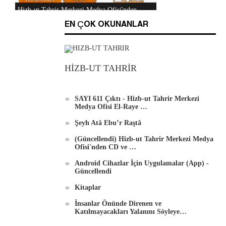
"Hizb-ut Tahrir'in Gazze'yi Desteklemek İçin
EN ÇOK OKUNANLAR
Düzenlediği Küresel Faaliyetler..." DVD'si
HİZB-UT TAHRİR
Al-Raya Gazetesi Yeniden Yayında
SAYI 611 Çıktı - Hizb-ut Tahrir Merkezi
Medya Ofisi El-Raye …
Şeyh Atâ Ebu’r Raştâ
(Güncellendi) Hizb-ut Tahrir Merkezi Medya
Hizb-ut Tahrir Merkezi Medya Ofisi'nden
Ofisi'nden CD ve …
DVD'ler
Android Cihazlar İçin Uygulamalar (App) -
Güncellendi
Kitaplar
İnsanlar Önünde Direnen ve
Katılmayacakları Yalanını Söyleye…