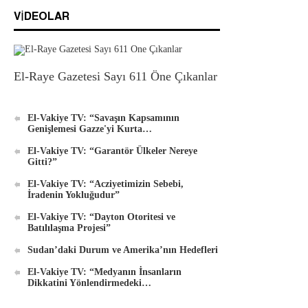
Android İçin Yeni El-Waie Dergisi Uygulaması
VIDEOLAR
El-Raye Gazetesi Sayı 611 Öne Çıkanlar
El-Vakiye TV: “Savaşın Kapsamının
Genişlemesi Gazze'yi Kurta…
El-Vakiye TV: “Garantör Ülkeler Nereye
Gitti?”
El-Vakiye TV: “Acziyetimizin Sebebi,
İradenin Yokluğudur”
El-Vakiye TV: “Dayton Otoritesi ve
Batılılaşma Projesi”
Sudan’daki Durum ve Amerika’nın Hedefleri
El-Vakiye TV: “Medyanın İnsanların
Dikkatini Yönlendirmedeki…