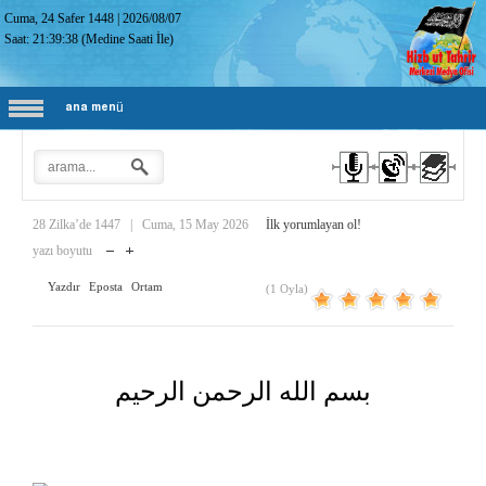
Cuma, 24 Safer 1448
|
2026/08/07
Saat:
21:39:39
(Medine Saati İle)
ana menü
28 Zilka’de 1447
|
Cuma, 15 May 2026
İlk yorumlayan ol!
yazı boyutu
Yazdır
Eposta
Ortam
(1 Oyla)
بسم الله الرحمن الرحيم