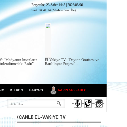
Perşembe, 23 Safer 1448
|
2026/08/06
Saat:
04:41:15
(Medine Saati İle)
V: “Medyanın İnsanların
El-Vakiye TV: “Dayton Otoritesi ve
önlendirmedeki Rolü”...
Batılılaşma Projesi”...
UM
KITAP
RADYO
KADIN KOLLARI
(CANLI) EL-VAKIYE TV