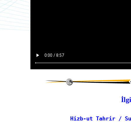
İlg
Hizb-ut Tahrir / S