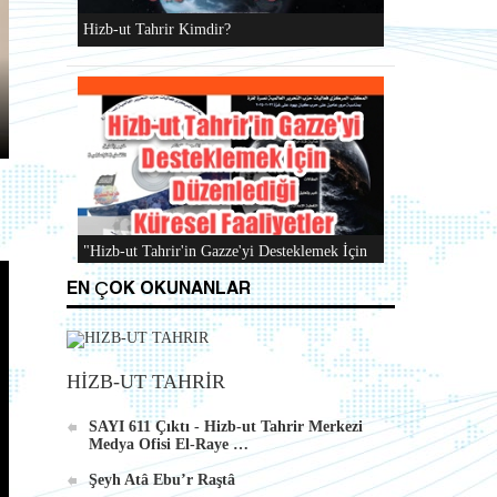
Hizb-ut Tahrir Kimdir?
"Hizb-ut Tahrir'in Gazze'yi Desteklemek İçin
Düzenlediği Küresel Faaliyetler..." DVD'si
EN ÇOK OKUNANLAR
HİZB-UT TAHRİR
Al-Raya Gazetesi Yeniden Yayında
SAYI 611 Çıktı - Hizb-ut Tahrir Merkezi
Medya Ofisi El-Raye …
Şeyh Atâ Ebu’r Raştâ