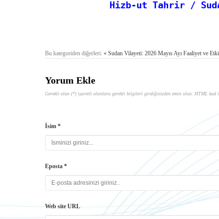
Hizb-ut Tahrir / Sud
Bu kategoriden diğerleri:
« Sudan Vilayeti: 2026 Mayıs Ayı Faaliyet ve Etkin
Yorum Ekle
Gerekli olan (*) işaretli alanlara gerekli bilgileri girdiğinizden emin olun. HTML kod i
İsim *
Eposta *
Web site URL