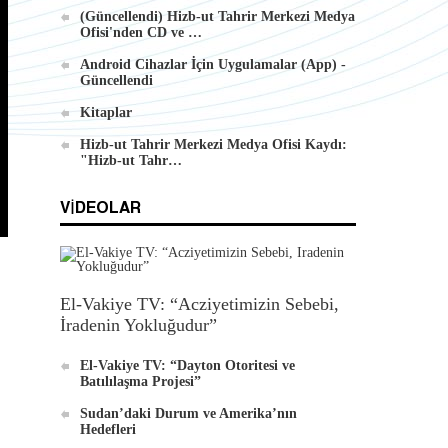
(Güncellendi) Hizb-ut Tahrir Merkezi Medya
Ofisi'nden CD ve …
Hizb-ut Tahrir Merkezi Medya Ofisi'nden
Android Cihazlar İçin Uygulamalar (App) -
DVD'ler
Güncellendi
Kitaplar
Hizb-ut Tahrir Merkezi Medya Ofisi Kaydı:
"Hizb-ut Tahr…
VIDEOLAR
Android İçin Yeni El-Waie Dergisi
Uygulaması
El-Vakiye TV: “Acziyetimizin Sebebi,
İradenin Yokluğudur”
El-Vakiye TV: “Dayton Otoritesi ve
Batılılaşma Projesi”
Sudan’daki Durum ve Amerika’nın
Hedefleri