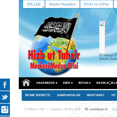
DİLLER
Hilafet Neşidleri
DVD ve CD'ler
El-Vakiye T
Sebebi, İrad
HAKKIMIZDA
EMIR
BEYAN
BASIN AÇIKL
RESMİ WEBSİTE
KAMPANYALAR
MUHTARAT
HT
13 Zilhicce 1447
|
Cumartesi, 30 May 2026
İlk yorumlayan ol!
yaz