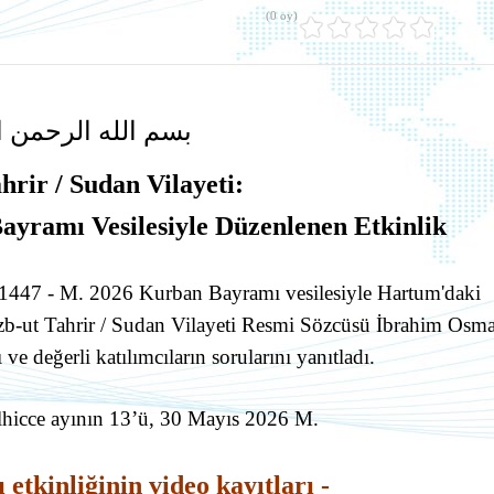
(0 oy)
بسم الله الرحمن ا
hrir / Sudan Vilayeti:
ayramı Vesilesiyle Düzenlenen Etkinlik
H. 1447 - M. 2026 Kurban Bayramı vesilesiyle Hartum'daki
 Hizb-ut Tahrir / Sudan Vilayeti Resmi Sözcüsü İbrahim Osm
ve değerli katılımcıların sorularını yanıtladı.
lhicce ayının 13’ü, 30 Mayıs 2026 M.
tkinliğinin video kayıtları -