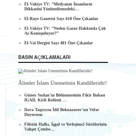
El-Vakiye TV: “Medyanın İnsanların
Dikkatini Yönlendirmedeki…
El-Raye Gazetesi Sayı 610 Öne Çıkanlar
El-Vakiye TV: “Neden Gazze Hakkında Çok
Az Konuşuluyor?”
El-Vai Dergisi Sayı 481 Öne Çıkanlar
BASIN AÇIKLAMALARI
Âlimler İslam Ümmetinin Kandilleridir!
Güney Sudan’ın Bölünmesinin Fikir Babası
IGAD, Kirli Rolünü …
Dava Taşıyıcısı İdil Beknazarov’un Vefat
Duyurusu
Filistin Halkı, İşgal ve Yerleşimci Sürülerinin
Vahşet Çembe…