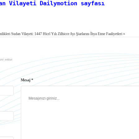
an Vilayeti Dailymotion sayfası
likleri
Sudan Vilayeti: 1447 Hicrî Yılı Zilhicce Ayı Şiarlarını İhya Etme Faaliyetleri »
zni yoktur.
Mesaj *