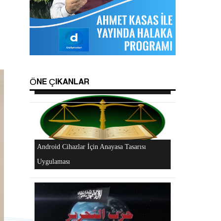
Hizb-ut Tahrir Emirine Sorulanlar
Mescidi Aksa İslam Ümmetine ve Ordulara
ÖNE ÇIKANLAR
Haykırıyor
Android Cihazlar İçin Anayasa Tasarısı
Uygulaması