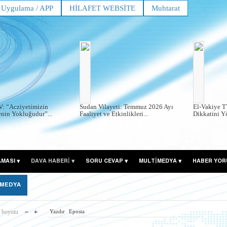
Uygulama / APP
HİLAFET WEBSİTE
Muhtarat
V: “Acziyetimizin
Sudan Vilayeti: Temmuz 2026 Ayı
El-Vakiye T
enin Yokluğudur”...
Faaliyet ve Etkinlikleri...
Dikkatini Y
AMASI
DAVA HABERİ
SORU CEVAP
MULTİMEDYA
HABER YOR
 MEDYA
ı boyutu
Yazdır
Eposta