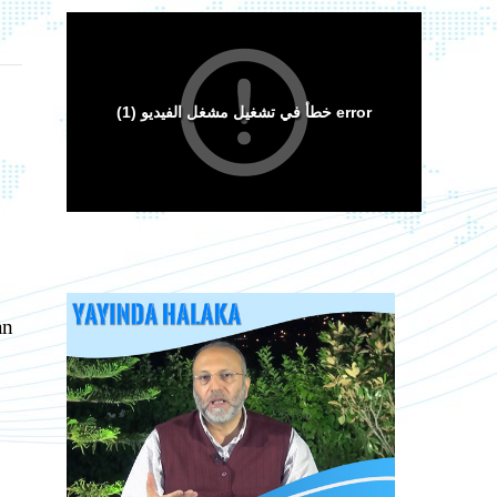
Arakan Müslümanları İslam Ümmetinden ve
Ordularından Destek İstiyor
Kitaplar
an
Sorular ve Cevaplar