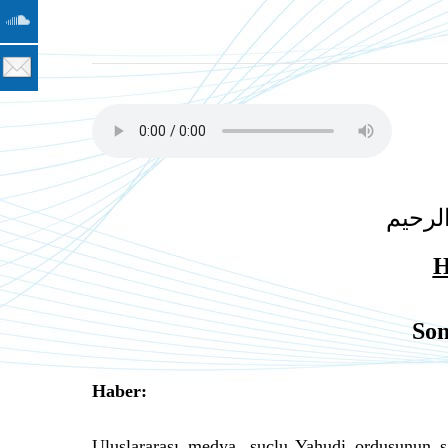
لرحيم
H
Son
Haber:
Uluslararası medya, suçlu Yahudi ordusunun s