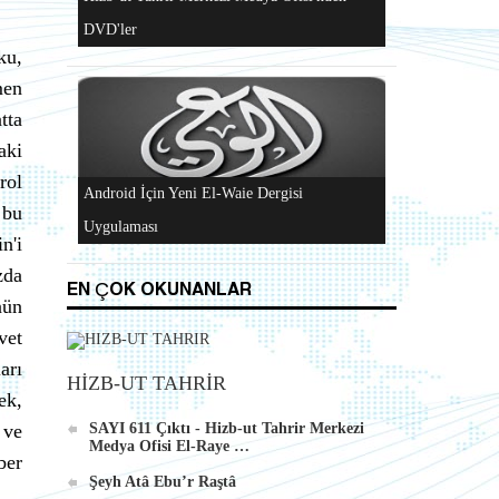
ku,
Al-Raya Gazetesi Yeniden Yayında
men
tta
aki
rol
 bu
Hizb-ut Tahrir Merkezi Medya Ofisi'nden
n'i
DVD'ler
zda
EN ÇOK OKUNANLAR
nün
vet
arı
HİZB-UT TAHRİR
ek,
Android İçin Yeni El-Waie Dergisi
 ve
SAYI 611 Çıktı - Hizb-ut Tahrir Merkezi
Medya Ofisi El-Raye …
Uygulaması
ber
Şeyh Atâ Ebu’r Raştâ