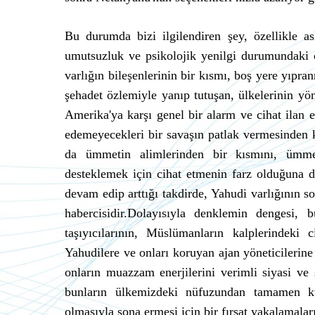
Bu durumda bizi ilgilendiren şey, özellikle 
umutsuzluk ve psikolojik yenilgi durumundaki çe
varlığın bileşenlerinin bir kısmı, boş yere yıpr
şehadet özlemiyle yanıp tutuşan, ülkelerinin yö
Amerika'ya karşı genel bir alarm ve cihat ilan 
edemeyecekleri bir savaşın patlak vermesinden ko
da ümmetin alimlerinden bir kısmını, ümmet
desteklemek için cihat etmenin farz olduğuna d
devam edip arttığı takdirde, Yahudi varlığının 
habercisidir.Dolayısıyla denklemin dengesi,
taşıyıcılarının, Müslümanların kalplerindeki 
Yahudilere ve onları koruyan ajan yöneticilerin
onların muazzam enerjilerini verimli siyasi ve
bunların ülkemizdeki nüfuzundan tamamen kur
olmasıyla sona ermesi için bir fırsat yakalamala