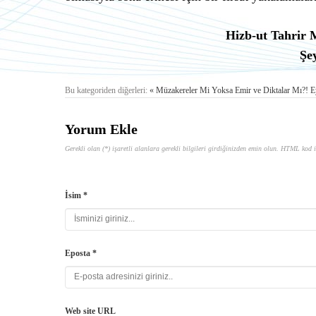
Hizb-ut Tahrir 
Şe
Bu kategoriden diğerleri:
« Müzakereler Mi Yoksa Emir ve Diktalar Mı?!
E
Yorum Ekle
Gerekli olan (*) işaretli alanlara gerekli bilgileri girdiğinizden emin olun. HTML kod i
İsim *
Eposta *
Web site URL