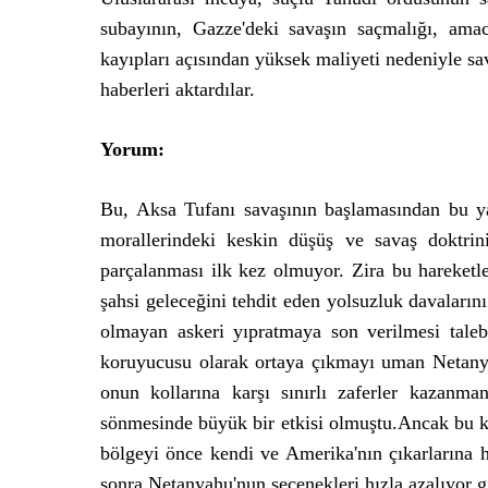
subayının, Gazze'deki savaşın saçmalığı, ama
kayıpları açısından yüksek maliyeti nedeniyle sav
haberleri aktardılar.
Yorum:
Bu, Aksa Tufanı savaşının başlamasından bu ya
morallerindeki keskin düşüş ve savaş doktrini
parçalanması ilk kez olmuyor. Zira bu hareketl
şahsi geleceğini tehdit eden yolsuzluk davaları
olmayan askeri yıpratmaya son verilmesi taleb
koruyucusu olarak ortaya çıkmayı uman Netanya
onun kollarına karşı sınırlı zaferler kazanma
sönmesinde büyük bir etkisi olmuştu.Ancak bu ke
bölgeyi önce kendi ve Amerika'nın çıkarlarına
sonra Netanyahu'nun seçenekleri hızla azalıyor g