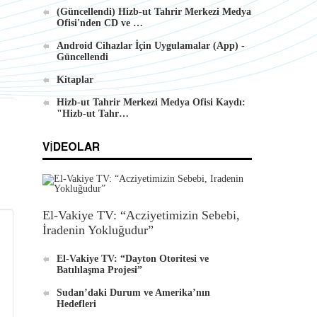
(Güncellendi) Hizb-ut Tahrir Merkezi Medya
Ofisi'nden CD ve …
Android Cihazlar İçin Uygulamalar (App) -
Güncellendi
Kitaplar
Hizb-ut Tahrir Merkezi Medya Ofisi Kaydı:
"Hizb-ut Tahr…
VIDEOLAR
El-Vakiye TV: “Acziyetimizin Sebebi,
İradenin Yokluğudur”
El-Vakiye TV: “Dayton Otoritesi ve
Batılılaşma Projesi”
Sudan’daki Durum ve Amerika’nın
Hedefleri