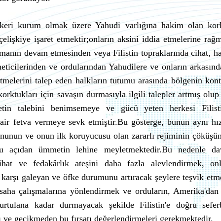
askeri kurum olmak üzere Yahudi varlığına hakim olan kor
lişkiye işaret etmektir;onların aksini iddia etmelerine rağ
anmanın devam etmesinden veya Filistin topraklarında cihat, ha
neticilerinden ve ordularından Yahudilere ve onların arkasınd
etmelerini talep eden halkların tutumu arasında bölgenin kont
rktukları için savaşın durmasıyla ilgili talepler artmış olup
in talebini benimsemeye ve gücü yeten herkesi Filisti
air fetva vermeye sevk etmiştir.Bu gösterge, bunun aynı hı
sonunun ve onun ilk koruyucusu olan zararlı rejiminin çöküşü
 bu açıdan ümmetin lehine meyletmektedir.Bu nedenle da
cihat ve fedakârlık ateşini daha fazla alevlendirmek, onl
e karşı galeyan ve öfke durumunu artıracak şeylere teşvik etm
 saha çalışmalarına yönlendirmek ve orduların, Amerika'dan
tulana kadar durmayacak şekilde Filistin'e doğru sefer
rı ve gecikmeden bu fırsatı değerlendirmeleri gerekmektedir.