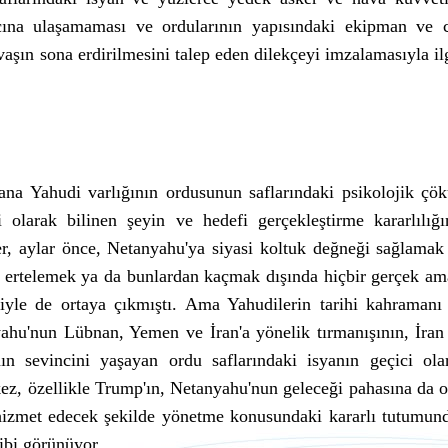
cına ulaşamaması ve ordularının yapısındaki ekipman ve 
aşın sona erdirilmesini talep eden dilekçeyi imzalamasıyla ilg
na Yahudi varlığının ordusunun saflarındaki psikolojik çök
 olarak bilinen şeyin ve hedefi gerçekleştirme kararlılığı
er, aylar önce, Netanyahu'ya siyasi koltuk değneği sağlamak
nı ertelemek ya da bunlardan kaçmak dışında hiçbir gerçek am
iyle de ortaya çıkmıştı. Ama Yahudilerin tarihi kahramanı
hu'nun Lübnan, Yemen ve İran'a yönelik tırmanışının, İran
nın sevincini yaşayan ordu saflarındaki isyanın geçici ola
z, özellikle Trump'ın, Netanyahu'nun geleceği pahasına da o
 hizmet edecek şekilde yönetme konusundaki kararlı tutumun
ibi görünüyor.