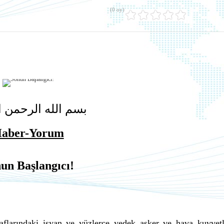
(0 oy)
بسم الله الرحمن ا
aber-Yorum
un Başlangıcı!
aflarındaki isyan ve yüzlerce yedek asker ve hava kuvvetl