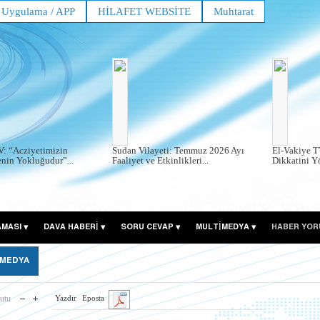
Uygulama / APP
HİLAFET WEBSİTE
Muhtarat
V: “Acziyetimizin
Sudan Vilayeti: Temmuz 2026 Ayı
El-Vakiye T
enin Yokluğudur”...
Faaliyet ve Etkinlikleri...
Dikkatini Y
AMASI
DAVA HABERİ
SORU CEVAP
MULTİMEDYA
HABER YOR
 MEDYA
utu
Yazdır
Eposta