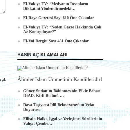
El-Vakiye TV: “Medyanın İnsanların
Dikkatini Yönlendirmedeki…
El-Raye Gazetesi Sayı 610 Öne Çıkanlar
El-Vakiye TV: “Neden Gazze Hakkında Çok
Az Konuşuluyor?”
El-Vai Dergisi Sayı 481 Öne Çıkanlar
BASIN AÇIKLAMALARI
Âlimler İslam Ümmetinin Kandilleridir!
ı çık
Güney Sudan’ın Bölünmesinin Fikir Babası
IGAD, Kirli Rolünü …
Dava Taşıyıcısı İdil Beknazarov’un Vefat
Duyurusu
Filistin Halkı, İşgal ve Yerleşimci Sürülerinin
Vahşet Çembe…