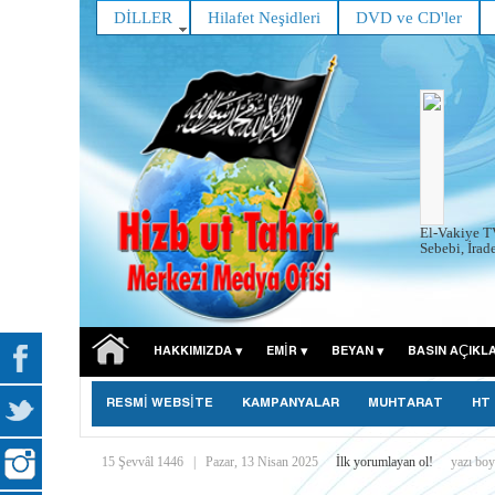
DİLLER
Hilafet Neşidleri
DVD ve CD'ler
El-Vakiye T
Sebebi, İrad
HAKKIMIZDA
EMIR
BEYAN
BASIN AÇIKL
RESMİ WEBSİTE
KAMPANYALAR
MUHTARAT
HT
15 Şevvâl 1446
|
Pazar, 13 Nisan 2025
İlk yorumlayan ol!
yazı boy