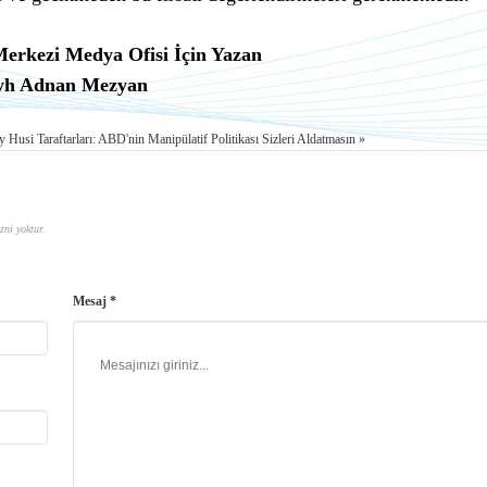
Merkezi Medya Ofisi İçin Yazan
yh Adnan Mezyan
y Husi Taraftarları: ABD'nin Manipülatif Politikası Sizleri Aldatmasın »
zni yoktur.
Mesaj *