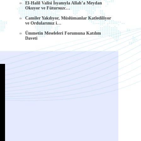
El-Halil Valisi İsyanıyla Allah’a Meydan
Okuyor ve Fütursuzc…
Camiler Yakılıyor, Müslümanlar Katlediliyor
ve Ordularımız i…
Ümmetin Meseleleri Forumuna Katılım
Daveti