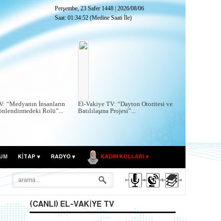
Perşembe, 23 Safer 1448
|
2026/08/06
Saat:
01:34:53
(Medine Saati İle)
V: “Medyanın İnsanların
El-Vakiye TV: “Dayton Otoritesi ve
önlendirmedeki Rolü”...
Batılılaşma Projesi”...
UM
KITAP
RADYO
KADIN KOLLARI
(CANLI) EL-VAKIYE TV