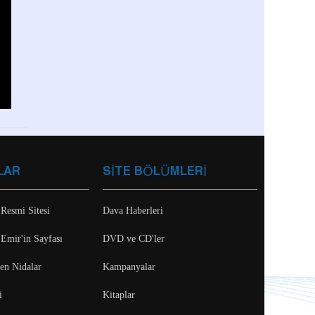
LAR
SİTE BÖLÜMLERİ
 Resmi Sitesi
Dava Haberleri
 Emir'in Sayfası
DVD ve CD'ler
ten Nidalar
Kampanyalar
i
Kitaplar