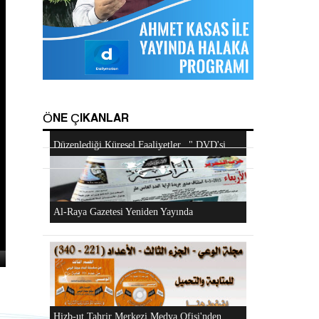
Hizb-ut Tahrir Emirine Sorulanlar
Hizb-ut Tahrir Kimdir?
Mescidi Aksa İslam Ümmetine ve Ordulara
ÖNE ÇIKANLAR
Haykırıyor
"Hizb-ut Tahrir'in Gazze'yi Desteklemek İçin
Düzenlediği Küresel Faaliyetler..." DVD'si