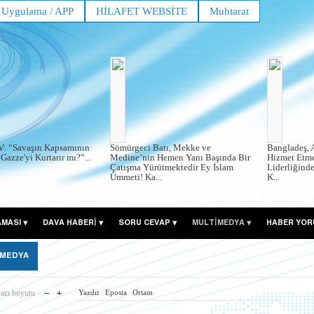
Uygulama / APP
HİLAFET WEBSİTE
Muhtarat
V: “Savaşın Kapsamının
Sömürgeci Batı, Mekke ve
Bangladeş, 
Gazze'yi Kurtarır mı?”...
Medine’nin Hemen Yanı Başında Bir
Hizmet Etme
Çatışma Yürütmektedir Ey İslam
Liderliğind
Ümmeti! Ka...
K...
AMASI
DAVA HABERİ
SORU CEVAP
MULTİMEDYA
HABER YOR
 MEDYA
azı boyutu
Yazdır
Eposta
Ortam