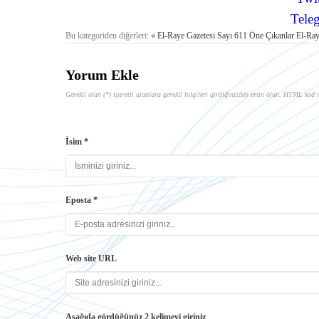
Tele
Bu kategoriden diğerleri:
« El-Raye Gazetesi Sayı 611 Öne Çıkanlar
El-Ray
Yorum Ekle
Gerekli olan (*) işaretli alanlara gerekli bilgileri girdiğinizden emin olun. HTML kod i
İsim *
Eposta *
Web site URL
Aşağıda gördüğünüz 2 kelimeyi giriniz