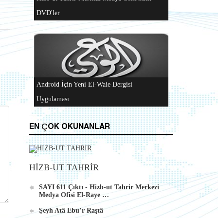
Al-Raya Gazetesi Yeniden Yayında
Hizb-ut Tahrir Merkezi Medya Ofisi'nden
DVD'ler
EN ÇOK OKUNANLAR
Android İçin Yeni El-Waie Dergisi
HİZB-UT TAHRİR
Uygulaması
SAYI 611 Çıktı - Hizb-ut Tahrir Merkezi
Medya Ofisi El-Raye …
Şeyh Atâ Ebu’r Raştâ