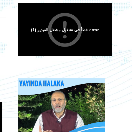
Arakan Müslümanları İslam Ümmetinden ve
Ordularından Destek İstiyor
Kitaplar
Android Cihazlar İçin Anayasa Tasarısı
Uygulaması
Sorular ve Cevaplar