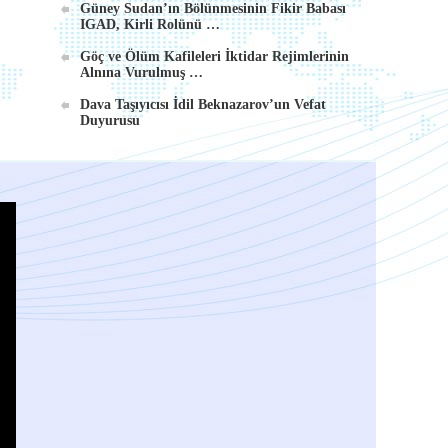
Güney Sudan’ın Bölünmesinin Fikir Babası
IGAD, Kirli Rolünü …
Göç ve Ölüm Kafileleri İktidar Rejimlerinin
Alnına Vurulmuş …
Dava Taşıyıcısı İdil Beknazarov’un Vefat
Duyurusu