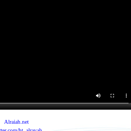
Alraiah.net
ter.com/ht_alrayah