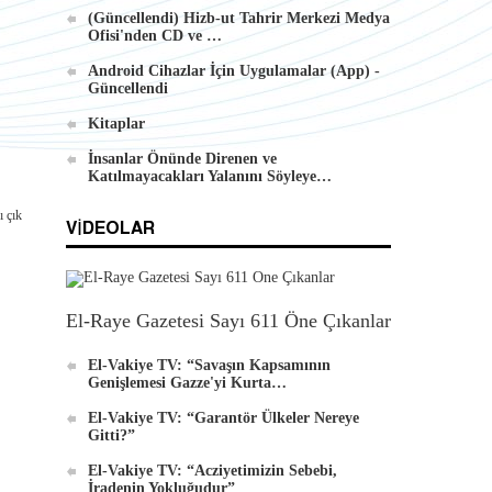
(Güncellendi) Hizb-ut Tahrir Merkezi Medya
Ofisi'nden CD ve …
Android Cihazlar İçin Uygulamalar (App) -
Güncellendi
Kitaplar
İnsanlar Önünde Direnen ve
Katılmayacakları Yalanını Söyleye…
ı çık
VIDEOLAR
El-Raye Gazetesi Sayı 611 Öne Çıkanlar
El-Vakiye TV: “Savaşın Kapsamının
Genişlemesi Gazze'yi Kurta…
El-Vakiye TV: “Garantör Ülkeler Nereye
Gitti?”
El-Vakiye TV: “Acziyetimizin Sebebi,
İradenin Yokluğudur”