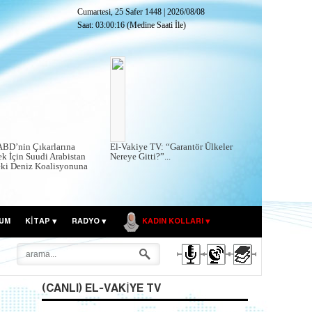
Cumartesi, 25 Safer 1448
|
2026/08/08
Saat:
03:00:17
(Medine Saati İle)
ABD’nin Çıkarlarına
El-Vakiye TV: “Garantör Ülkeler
k İçin Suudi Arabistan
Nereye Gitti?”...
eki Deniz Koalisyonuna
UM
KITAP
RADYO
KADIN KOLLARI
(CANLI) EL-VAKIYE TV