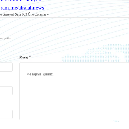
gram.me/alraiahnews
e Gazetesi Sayı 603 Öne Çıkanlar »
zni yoktur.
Mesaj *