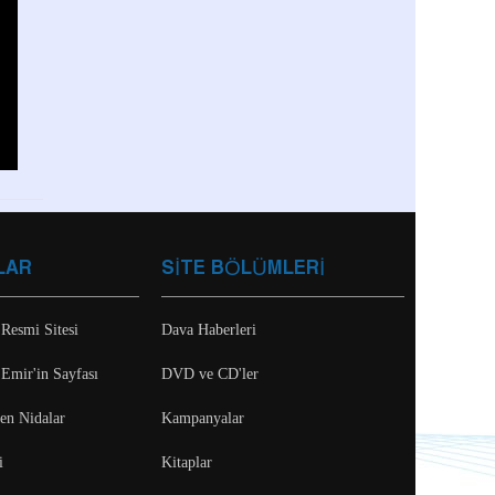
LAR
SİTE BÖLÜMLERİ
 Resmi Sitesi
Dava Haberleri
 Emir'in Sayfası
DVD ve CD'ler
ten Nidalar
Kampanyalar
i
Kitaplar