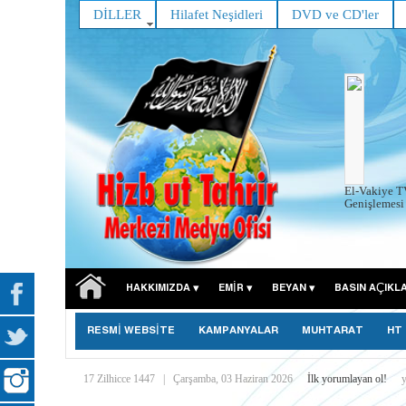
DİLLER
Hilafet Neşidleri
DVD ve CD'ler
El-Vakiye T
Genişlemesi 
HAKKIMIZDA
EMIR
BEYAN
BASIN AÇIKL
RESMİ WEBSİTE
KAMPANYALAR
MUHTARAT
HT
17 Zilhicce 1447
|
Çarşamba, 03 Haziran 2026
İlk yorumlayan ol!
y