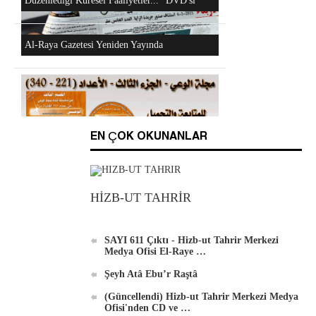
"Hizb-ut Tahrir'in Gazze'yi Desteklemek İçin
EN ÇOK OKUNANLAR
Düzenlediği Küresel Faaliyetler..." DVD'si
HİZB-UT TAHRİR
Al-Raya Gazetesi Yeniden Yayında
SAYI 611 Çıktı - Hizb-ut Tahrir Merkezi
Medya Ofisi El-Raye …
Şeyh Atâ Ebu’r Raştâ
(Güncellendi) Hizb-ut Tahrir Merkezi Medya
Hizb-ut Tahrir Merkezi Medya Ofisi'nden
Ofisi'nden CD ve …