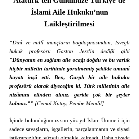
Atatürk’ten Günümüze Türkiye’de
İslami Aile Hukuku’nun
Laikleştirilmesi
“Dinî ve millî inançların bağdaşmasından, İsveçli
hukuk profesörü Gaston Jezz'in dediği gibi
"Dünyanın en sağlam aile ocağı doğdu ve bu varlık
hiçbir milletin tarihinde görülmemiş şekilde umumî
hayatı inşâ etti. Ben, Garplı bir aile hukuku
profesörü olarak diyeceğim ki, Türk milletinin aile
nizâmını elinden alınız, geride çok bir şeyler
kalmaz.”
” [Cemal Kutay, Pembe Mendil]
İçinde bulunduğumuz son yüz yıl İslam Ümmeti için
sadece savaşların, işgallerin, parçalanmanın ve siyasi
istikrarsızlığın yüzyılı olmakla kalmadı. Daha ziyade