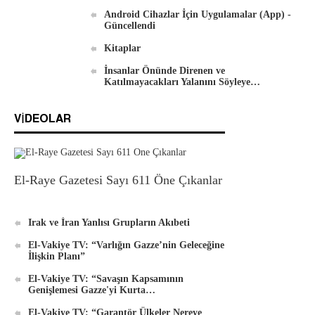
DVD'ler
Android Cihazlar İçin Uygulamalar (App) -
Güncellendi
Kitaplar
İnsanlar Önünde Direnen ve
Katılmayacakları Yalanını Söyleye…
Android İçin Yeni El-Waie Dergisi Uygulaması
VIDEOLAR
El-Raye Gazetesi Sayı 611 Öne Çıkanlar
Irak ve İran Yanlısı Grupların Akıbeti
El-Vakiye TV: “Varlığın Gazze’nin Geleceğine
İlişkin Planı”
El-Vakiye TV: “Savaşın Kapsamının
Genişlemesi Gazze'yi Kurta…
El-Vakiye TV: “Garantör Ülkeler Nereye