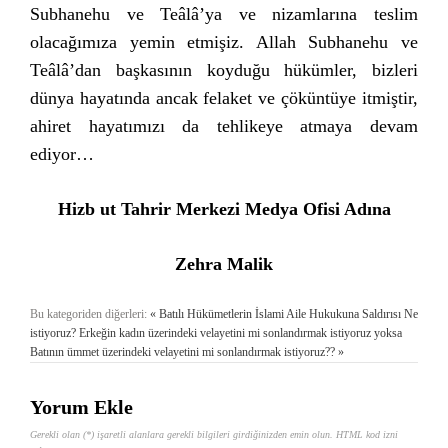
Subhanehu ve Teâlâ’ya ve nizamlarına teslim
olacağımıza yemin etmişiz. Allah Subhanehu ve
Teâlâ’dan başkasının koyduğu hükümler, bizleri
dünya hayatında ancak felaket ve çöküntüye itmiştir,
ahiret hayatımızı da tehlikeye atmaya devam
ediyor…
Hizb ut Tahrir Merkezi Medya Ofisi Adına
Zehra Malik
Bu kategoriden diğerleri:
« Batılı Hükümetlerin İslami Aile Hukukuna Saldırısı
Ne
istiyoruz? Erkeğin kadın üzerindeki velayetini mi sonlandırmak istiyoruz yoksa
Batının ümmet üzerindeki velayetini mi sonlandırmak istiyoruz?? »
Yorum Ekle
Gerekli olan (*) işaretli alanlara gerekli bilgileri girdiğinizden emin olun. HTML kod izni