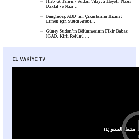
Hizb-ut Tahrir / Sudan Vilayeti Heyeti, Nazır
Daklal ve Nazı…
Bangladeş, ABD’nin Çıkarlarına Hizmet
Etmek İçin Suudi Arabi…
Güney Sudan’ın Bölünmesinin Fikir Babası
IGAD, Kirli Rolünü …
EL VAKIYE TV