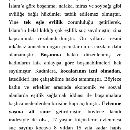
İslam’a göre boşanma, nafaka, miras ve soybağı gibi
evliliğe bağlı hükümler tatbik edilemez olmuştur.
Yine
tek eşle evlilik
zorunluluğu getirilerek,
İslam’ın helal kıldığı çok eşlilik suç sayılmıştır, zina
kapsamında cezalandırılmıştır. On yıllarca resmi
nikâhsız anneden doğan çocuklar nüfus cüzdanı dahi
alamamıştır.
Boşanma
hakkı düzenlenmiş ve
kadınların laik anlayışa göre boşanabilmeleri hak
sayılmıştır. Kadınlara,
kocalarının izni olmadan
,
istedikleri işte çalışabilme hakkı tanınmıştır. Böylece
kadın ve erkekler arasında ekonomik ve sosyal
alanlarda eşitlik sağlamak iddiası ile boşanmalara
başlıca nedenlerden birisine kapı açılmıştır.
Evlenme
yaşına alt sınır
getirilmiştir, böylece kendi
iradesiyle de olsa, 17 yaştan küçüklerin evlenmesi
suç sayılıp kocaya 8 yıldan 15 yıla kadar hapis