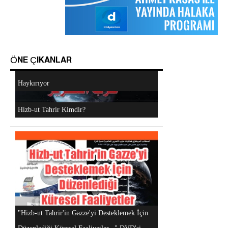
ÖNE ÇIKANLAR
Mescidi Aksa İslam Ümmetine ve Ordulara
Haykırıyor
Android Cihazlar İçin Anayasa Tasarısı
Uygulaması
Hizb-ut Tahrir Kimdir?