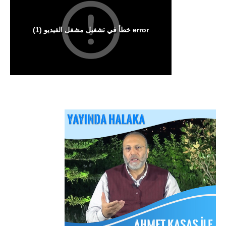
Arakan Müslümanları İslam Ümmetinden ve
Ordularından Destek İstiyor
Kitaplar
Sorular ve Cevaplar
Hizb-ut Tahrir Emirine Sorulanlar