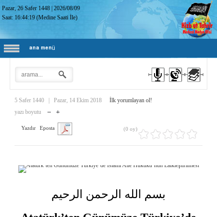
Pazar, 26 Safer 1448
|
2026/08/09
Saat:
16:44:20
(Medine Saati İle)
ana menü
5 Safer 1440
|
Pazar, 14 Ekim 2018
İlk yorumlayan ol!
yazı boyutu
Yazdır
Eposta
(0 oy)
بسم الله الرحمن الرحيم