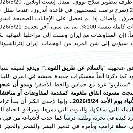
ونشرت بي بي سي في آخر تحديث 2026/5/21 (صرح ترامب للصحفيين في قاعدة أندروز.. عندما سئل
 طرق.. وأضاف إذا لم نحصل على الإجابات الصحيحة فس
ً: (إن المفاوضات مع إيران وصلت إلى مراحلها النهائية لك
يؤدي إلى شن المزيد من الهجمات. إيران إنترناشيونا
ق عنجهيته "
بالسلام عن طريق القوة
.."! ويدفع لصيقه نتنيا
د كما ذكرنا آنفاً معسكرات جديدة لجيشه في القرى اللبنان
عيد "سيناريو" غزة مع حماس والخط الأصفر!
ويبدو أن عنجه
نتجت مسودة اتفاق ملغومة كمقدمة لمفاوضات أو مناقش
لأحد 2026/5/24..
وإنها لإحدى الكبر أن يبدأ ترا
لدماء التي سفكها، والبيوت التي دمرها، ومرافق الحياة ال
رد كيده في نحره، وتلقنه درساً كما حدث لأشياعه من قبل 
لى خطة ترامب وبأمره في تدمير البشر والشجر والحجر 