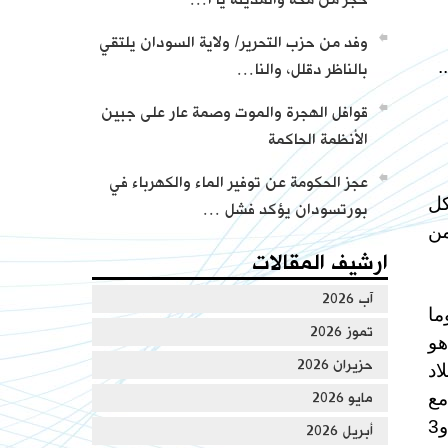
من كلمات وأجوبة العالم عطاء أبو الرشتة
وفد من حزب التحرير/ ولاية السودان يلتقي
.
بالناظر دقلل، والنا…
قوافل الهجرة والموت وصمة عار على جبين
الأنظمة الحاكمة
عجز الحكومة عن توفير الماء والكهرباء في
كل
بورتسودان يؤكد فشل …
من
ارشيف المقالات
آب 2026
ما
تموز 2026
 هو
حزيران 2026
اد
مع
مايو 2026
اليهود، فالمفاوضات الخيانية تجري دون أن يستحيوا من الله ورسوله والمؤمنين! وحتى الهدن من 10 أيام و3
أبريل 2026