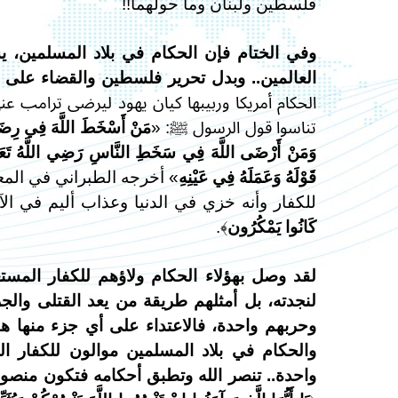
فلسطين ولبنان وما حولهما!!
وفي الختام فإن الحكام في بلاد المسلمين، 
العالمين.. وبدل تحرير فلسطين والقضاء على ك
الحكام أمريكا وربيبها كيان يهود ليرضى ترامب عن
تناسوا قول الرسول ﷺ: «
مَنْ أَسْخَطَ اللَّهَ فِي رِضَ
وَمَنْ أَرْضَى اللَّهَ فِي سَخَطِ النَّاسِ رَضِي اللَّهُ تَعَالَ
قَوْلَهُ وَعَمَلَهُ فِي عَيْنِهِ
» أخرجه الطبراني في المعج
للكفار وأنه خزي في الدنيا وعذاب أليم في الآ
كَانُوا يَمْكُرُون
﴾.
لقد وصل بهؤلاء الحكام ولاؤهم للكفار المستع
لنجدته، بل أمثلهم طريقة من يعد القتلى وال
وحربهم واحدة، فالاعتداء على أي جزء منها هو 
والحكام في بلاد المسلمين موالون للكفار ال
واحدة..
تنصر الله وتطبق أحكامه فتكون منصورة ب