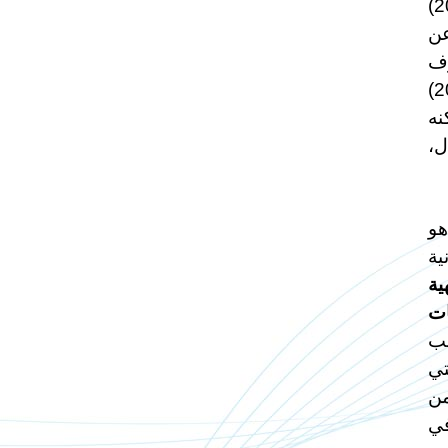
أن الولايات المتحدة لن تسمح لإيران تحت أي ظرف بتطوير سلاح نووي.. ميدل إيست أونلاين، 2026/5/20)
 عن
وف
تسوء الأمور بسرعة كبيرة، يجب أن تكون إجابات كاملة بنسبة 100%. بي بي سي، آخر تحديث 2026/5/21)
نه
ل،
هو
ية
ية
ات
مب
تي
من
في