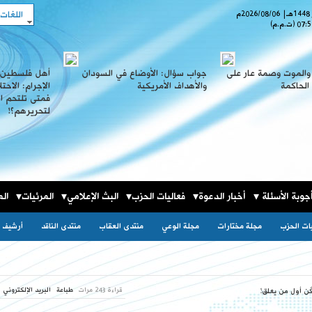
اللغات
هـ
|
2026/08/06
م
07:5
(ت.م.م)
 والموت وصمة عار على
جواب سؤال: الأوضاع في السودان
أهل فلسطين 
الحاكمة
والأهداف الأمريكية
الإجرام: الاح
فمتى تلتحم ا
لتحريرهم؟!
جوبة الأسئلة
أخبار الدعوة
فعاليات الحزب
البث الإعلامي
المرئيات
الم
يات الحزب
مجلة مختارات
مجلة الوعي
منتدى العقاب
منتدى الناقد
أرشيف ا
قراءة 243 مرات
طباعة
البريد الإلكتروني
ٌن أول من يعلق!