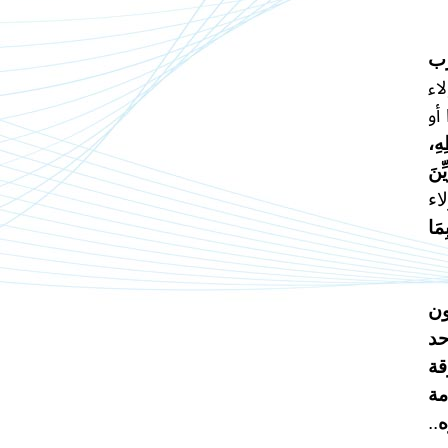
رب
اء
أو
هِ،
ِنَ
اء
مَا
ون
حد
قة
مة
ه
..