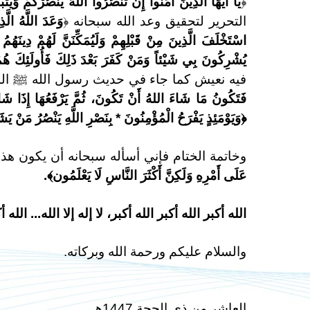
﴿
يَا أَيُّهَا الَّذِينَ آمَنُوا إِنْ تَنْصُرُوا اللَّهَ يَنْصُرْكُمْ وَيُثَب
التحرير لتحقيق وعد الله سبحانه ﴿
وَعَدَ اللَّهُ الّ
اسْتَخْلَفَ الَّذِينَ مِنْ قَبْلِهِمْ وَلَيُمَكِّنَنَّ لَهُمْ دِينَهُمُ 
يُشْرِكُونَ بِي شَيْئاً وَمَنْ كَفَرَ بَعْدَ ذَلِكَ فَأُولَئِكَ هُ
فيه نعيش كما جاء في حديث رسول الله ﷺ الذ
فَتَكُونُ مَا شَاءَ اللهُ أَنْ تَكُونَ، ثُمَّ يَرْفَعُهَا إِذَا شَاء
﴿
وَيَوْمَئِذٍ يَفْرَحُ الْمُؤْمِنُونَ * بِنَصْرِ اللَّهِ يَنْصُرُ مَنْ يَش
وخاتمة الختام فإني أسأله سبحانه أن يكون هذا
عَلَى أَمْرِهِ وَلَكِنَّ أَكْثَرَ النَّاسِ لَا يَعْلَمُون﴾.
الله أكبر الله أكبر الله أكبر، لا إله إلا الله... الله 
والسلام عليكم ورحمة الله وبركاته.
العاشر من ذي الحجة 1447هـ