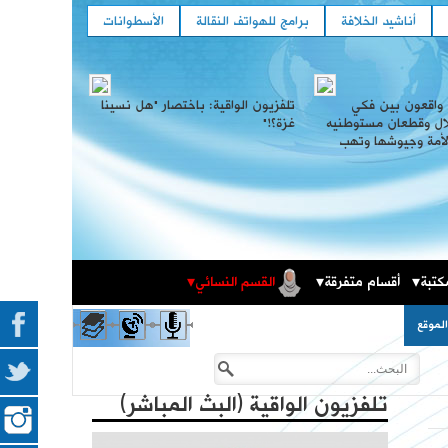
أناشيد الخلافة
برامج للهواتف النقالة
الأسطوانات
واقعون بين فكي
تلفزيون الواقية: باختصار "هل نسينا
تلال وقطعان مستوطنيه
غزة؟!"‎‎
لأمة وجيوشها وتهب
كتبة
أقسام متفرقة
القسم النسائي
المكتبة الثقافية
فعاليات حزب التحرير العالمية في الذكرى المئوية لهدم
لموقع
الخلافة
تلفزيون الواقية (البث المباشر)