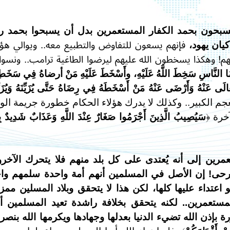
يسبحون بحمد الكفار المستعمرين بدل أن يسبحوا بحمد 
يان يهود،
فإنهم يسعون للتفاوض والتطبيع معه.. ويوالي هؤل
هم! وهكذا يسخطون الله عليهم ليرضوا الطاغية ترامب.. ونسوا 
ا النَّاسِ سَخِطَ اللَّهُ عَلَيْهِ، وأَسْخَطَ عَلَيْهِ مَنْ أرضاهُ فِي سَخَطِ
ى عَنْهُ وَأَرْضَى عَنْهُ مَنْ أَسْخَطَهُ فِي رِضَاهُ حَتَّى يُزَيِّنَهُ وَيُزَيّ
م الكبير.. وكذلك لا يدرك هؤلاء الحكام خطورة جريمة الول
خرة ﴿
سَيُصِيبُ الَّذِينَ أَجْرَمُوا صَغَارٌ عِنْدَ اللَّهِ وَعَذَابٌ شَدِيدٌ بِ
مرين إلى أنه يُعتدى على كل بلد منهم فلا يتحرك الآخر
جرحى! إن الأصل في المسلمين أنهم أمة واحدة سلمهم وا
اعتداء عليها كلها، لكن هذا لا يتحقق وبلاد المسلين ممز
مستعمرين.. لكنه يتحقق بخلافة راشدة تعيد المسلمين أ
إذن الله تضيء الدنيا بعدلها وجهادها ويكرمها الله بنصر