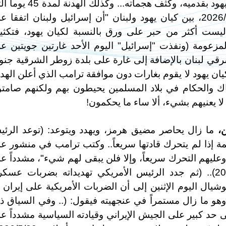
أسابيع.. التي زعموها في لبنان قد داسها كيان يهود بقدميه، وكثف هجماته... وكذل
أعلنتها وزارة الخارجية الأمريكية الجمعة 2026/5/15، بين كيان يهود ولبنان "أن إسرائيل ولبنان اتفقا
النار لمدة 45 يوماً" فهي ليست أكثر من حبر على ورق بالنسبة لكيان يهود، فتك
مزعومة (ونفذت "إسرائيل" اليوم الأحد غارتين جويتين ع
قي لبنان بالإضافة إلى غارة على بلدة زوطر الشرقية جن
2]، وبطبيعة الحال فكيان يهود لا يقوم بغارات دون موافقة ترامب الذي أعلن الهد
ناك والحكام في بلاد المسلمين يحيطون بهم ولكنهم صامت
ا يعنيهم بشيء، ألا ساء ما يحكمون!
،
ما زال يحاصر مضيق هرمز، ويهدد ويتوعد: (توعد الرئ
مة إذا لم يتحرك قادتها سريعاً.. وكتب ترامب في منشور ع
عليهم التحرك سريعاً، وإلا فلن يبقى لهم شيء"، مشدداً ع
أن "الوقت عامل حاسم!".. العربية، 2026/5/17).. (ثم جدد الرئيس الأمريكي تهديداته بضربات عس
ال اليوم الإثنين إلى أن الضربات الأمريكية على إيران 
ي من كل حدب وصوب... واع، 2026/5/18) وهو ما زال مستمراً في عنجهيته فيقول: (.. وفي السياق ذ
حد كبير على الجيش الإيراني وقيادته السياسية مشدداً ع