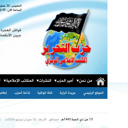
الخميس، 23 صَفر 1448
الساعة الان:
0:46
قوافل الهجرة
جبين الأنظمة 
من نحن
أمير الحزب
النشرات
المكاتب الإعلامية
أ
الموقع الرئيسي
جريدة الراية
قناة الواقية
إذاعة الحزب
إعلام
17 من ذي الحجة 1447هـ
الموافق
الأربعاء, 03 حزيران/يونيو 2026مـ
ك