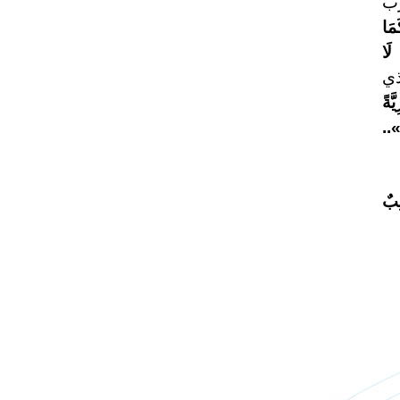
زب
مَا
 لَا
ذي
َّةً
»
..
ِبٌ