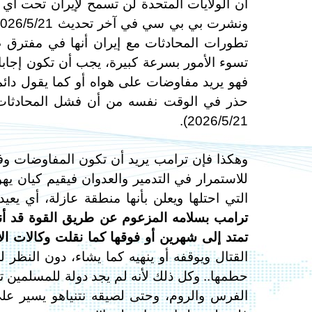
تطورات المحادثات مع إيران أنها في مفترق
فهو يريد مفاوضات على هواه أو كما يقول دائما
حذر في الوقت نفسه من أن فشل المحادثات س
2026/5/21).
وهكذا فإن ترامب يريد أن تكون المفاوضات وف
للاستمرار في التدمير والعدوان فيقيم كيان يهو
التي احتلها ويعلن بأنها منطقة عازلة، أي ي
ترامب بسلامه المزعوم عن طريق القوة قد أ
تمتد إلى شهرين أو فوقها كما نقلت وكالات الأنباء يوم ا
القتال ويوقفه أو ينهيه كما يشاء، دون النظر ل
حطمها.. وكل ذلك لأنه لم يجد دولة للمسلمين ت
الفرس والروم، وحتى لصيقه نتنياهو يسير ع