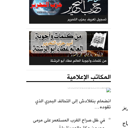
المكتب المركزي: جريدة الراية (متجددة)
المكاتب الإعلامية
تسجيل تعريف بحزب التحرير
انضمام بنغلادش إلى التحالف البحري الذي
تقوده…
يز
في ظل صراع الغرب المستعمر على مرمى
اج
حجر من مكة والمدينة يا أ…