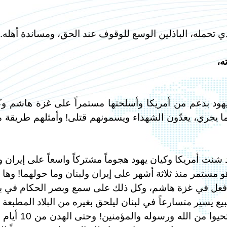
ي تحمله، الباذلين الوسع للوقوف عند الحق، ومساندة أهله..
ه،
يهود بدعم من أمريكا وأسلحتها مستمراً على غزة هاشم و
ا يجري، يعدّون الشهداء ويسمونهم قتلى! وأمثلهم طريقة 
 شنت أمريكا وكيان يهود هجوماً مشتركاً واسعاً على إيران و
اً منذ أن بدأوه في 2026/2/28، أي هو مستمر منذ ثلاثة أشهر على إيران ولبنان وما حولهما! وها
 فعل في غزة هاشم، وكل ذلك على سمع وبصر الحكام في بل
 يسير متسارعاً في لبنان ليلحق بغيره من البلاد المطبعة 