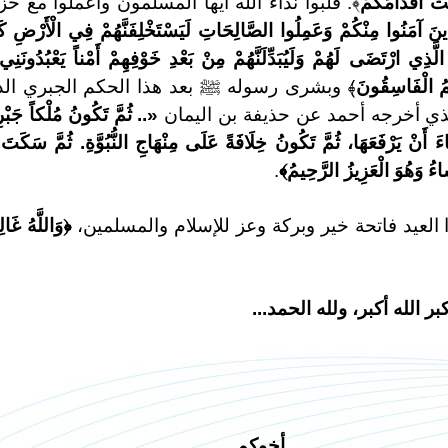
ِّتْ أَقْدَامَكُمْ
﴾. فلبوا نداء الله أيها المسلمون واعملوا مع ح
َذِينَ آمَنُوا مِنْكُمْ وَعَمِلُوا الصَّالِحَاتِ لَيَسْتَخْلِفَنَّهُمْ فِي الْأَرْضِ كَ
الَّذِي ارْتَضَى لَهُمْ وَلَيُبَدِّلَنَّهُمْ مِنْ بَعْدِ خَوْفِهِمْ أَمْناً يَعْبُدُونَنِي
مُ الْفَاسِقُونَ
﴾ وبشرى رسوله ﷺ بعد هذا الحكم الجبري ال
ي أخرجه أحمد عن حذيفة بن اليمان
«.. ثُمَّ تَكُونُ مُلْكاً جَبْرِي
َ أَنْ يَرْفَعَهَا، ثُمَّ تَكُونُ خِلَافَةً عَلَى مِنْهَاجِ النُّبُوَّةِ. ثُمَّ سَكَتَ
َاءُ وَهُوَ الْعَزِيزُ الرَّحِيمُ
﴾
.
 العيد فاتحة خير وبركة وعز للإسلام والمسلمين،
﴿وَاللَّهُ غَال
أكبر الله أكبر، ولله الحمد...
أخوكم