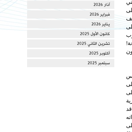
ك الهدنة لمدة 45 يوماً التي
آذار 2026
 على
فبراير 2026
ثيف
يناير 2026
لى
كانون الأول 2025
وب
نة!
تشرين الثاني 2025
ون
أكتوبر 2025
سبتمبر 2025
يس
لى
لى
كرية
قد
اته
لى