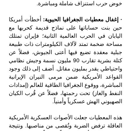
خوض حرب استنزاف شاملة ومباشرة.
· إغفال معطيات الجغرافيا الحيوية:
أخطأت أمريكا
حين بنت حساباتها على نماذج قديمة كحربها مع
اليابان في الحرب العالمية الثانية؛ فإيران تمتلك
مساحة ضخمة تمتد لآلاف الكيلومترات ذات طبيعة
جبلية معقدة تضيع فيها أعتى الجيوش، فضلاً عن
كتلة بشرية تقارب 90 مليون نسمة وجيش نظامي
واحتياطي يقدر بمليون مقاتل. أضف إلى ذلك وجود
القواعد الأمريكية ضمن مرمى النيران الإيرانية
المباشرة، ووقوع الجغرافيا الطاقية للعالم (إمدادات
النفط والغاز) تحت رحمتها، فضلاً عن قُرب الكيان
الصهيوني الهش عسكرياً وأمنياً.
هذه المعطيات جعلت الأصوات العسكرية الأمريكية
العاقلة ترفض الضربة وتُقصى من مناصبها. ونتيجة