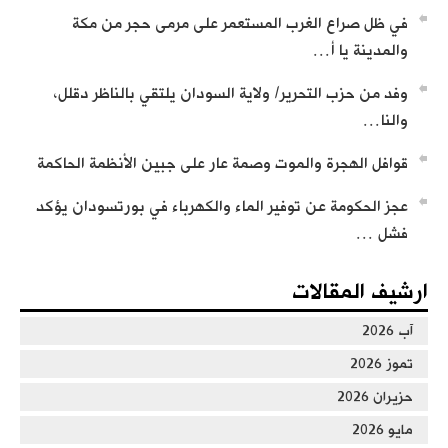
في ظل صراع الغرب المستعمر على مرمى حجر من مكة
والمدينة يا أ…
وفد من حزب التحرير/ ولاية السودان يلتقي بالناظر دقلل،
والنا…
تسجيل تعريف بحزب التحرير
قوافل الهجرة والموت وصمة عار على جبين الأنظمة الحاكمة
عجز الحكومة عن توفير الماء والكهرباء في بورتسودان يؤكد
فشل …
ارشيف المقالات
من كلمات وأجوبة العالم عطاء أبو الرشتة
آب 2026
تموز 2026
حزيران 2026
مايو 2026