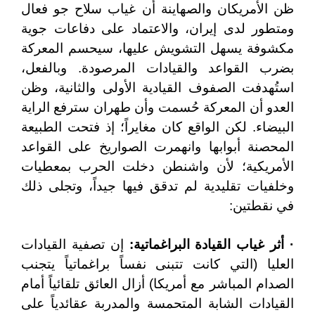
ظن الأمريكان والصهاينة أن غياب سلاح جو فعال
ومتطور لدى إيران، والاعتماد على دفاعات جوية
مكشوفة يسهل التشويش عليها، سيحسم المعركة
بضرب القواعد والقيادات المرصودة. وبالفعل،
استُهدفت الصفوف القيادية الأولى والثانية، وظن
العدو أن المعركة حُسمت وأن طهران سترفع الراية
البيضاء. لكن الواقع كان مغايراً؛ إذ فتحت الطبيعة
المحصنة أبوابها وانهمرت الصواريخ على القواعد
الأمريكية؛ لأن واشنطن دخلت الحرب بمعطيات
وخلفيات تقليدية لم تدقق فيها جيداً، وتجلى ذلك
في نقطتين:
· أثر غياب القيادة البراغماتية:
إن تصفية القيادات
العليا (التي كانت تتبنى نفساً براغماتياً يتجنب
الصدام المباشر مع أمريكا) أزال العائق تلقائياً أمام
القيادات الشابة المتحمسة والمدربة عقائدياً على