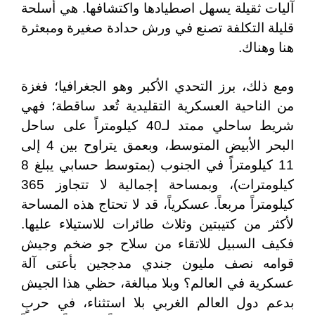
آليات ثقيلة يسهل اصطيادها واكتشافها. هي أسلحة
قليلة التكلفة تصنع في ورش حدادة صغيرة ومبعثرة
هنا وهناك.
ومع ذلك، برز التحدي الأكبر وهو الجغرافيا؛ فغزة
من الناحية العسكرية التقليدية تُعد ساقطة؛ فهي
شريط ساحلي ممتد لـ40 كيلومتراً على ساحل
البحر الأبيض المتوسط، وبعمق يتراوح بين 4 إلى
11 كيلومتراً في الجنوب (بمتوسط حسابي يبلغ 8
كيلومترات)، وبمساحة إجمالية لا تتجاوز 365
كيلومتراً مربعاً. عسكرياً، قد لا تحتاج هذه المساحة
لأكثر من كتيبتين وثلاث طائرات للاستيلاء عليها.
فكيف السبيل للاتقاء من سلاح جو ضخم وجيش
قوامه نصف مليون جندي مدججين بأعتى آلة
عسكرية في العالم؟ وبلا مبالغة، حظي هذا الجيش
بدعم دول العالم الغربي بلا استثناء، في حربٍ