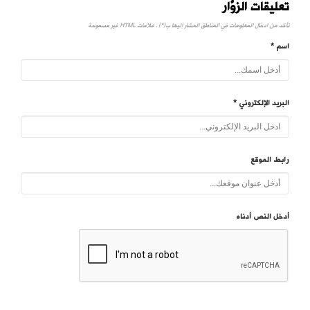
تعليقات الزوَّار
تأكد من ادخال المعلومات في المناطق المشار إليها ب(*) . علامات HTML غير مسموحة
اسم *
البريد الإلكتروني *
رابط الموقع
أدخل النص أدناه