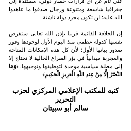
غنى تام عن أي قرارات حصار دولي، مستندة إلى
جغرافيا شاسعة ومتنوعة ورجال صدقوا ما عاهدوا
الله عليه؛ لن تكون مجرد دولة ناشئة.
إن الخلافة القائمة قريبا بإذن الله تعالى ستفرض
نفسها كدولة عظمى منذ اليوم الأول لوجودها وفور
صدور بيانها الأول؛ لأن كل هذه الإمكانات المتاحة
والمجربة ميدانياً في بؤر الصراع الحالية لا تحتاج إلا
إلى مظلة سياسية موحدة لتوظيفها وتوجيهها. ﴿
وَمَا
النَّصْرُ إِلَّا مِنْ عِندِ اللّهِ الْعَزِيزِ الْحَكِيمِ
﴾.
كتبه للمكتب الإعلامي المركزي لحزب
التحرير
سالم أبو سبيتان