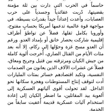
حاسماً في الحرب التي دارت بين ثلة مؤمنة
بقضيتها، دُربت عقائدياً وجسدياً على حرب
العصابات، وأعدت إعداداً جيداً بقدرات بسيطة، في
مواجهة قوة عالمية تدعمها أمريكا بحسابٍ مفتوح،
وأوروبا بكامل ثقلها، فضلاً عن تواطؤ أطراف
إقليمية شاركت بحصار خانق أو بإمداد العدو. ورغم
أن العدو مسح غزة وحوّلها إلى ركام، إلا أنه بعد
مئات الأيام من القتال الضاري، أُخرجت ألوية كاملة
من جيش الكيان ومرتزقته بين قتيل وجريح ومعاق،
فضلاً عن عشرات الآلاف الذين يعانون من الصدمات
النفسية، وتكبد اقتصادهم خسائر بمئات المليارات
أدت لتوقف إنتاج المستوطنات وهجرة سكانها نحو
الداخل. لقد تحولت أقوى آلياتهم العسكرية إلى
ألعوبة بيد المقاتلين، ما اضطر الكيان إلى إعادة
استخدام آليات عسكرية قديمة أُعفيت سابقاً من
الخدمة.