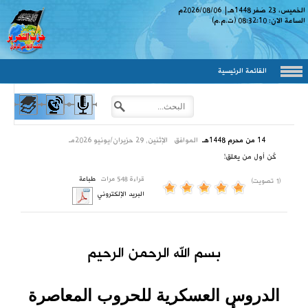
الخميس، 23 صَفر 1448
هـ
|
2026/08/06
م
الساعة الان:
08:32:11
(ت.م.م)
القائمة الرئيسية
14 من محرم 1448هـ
الموافق
الإثنين, 29 حزيران/يونيو 2026مـ
كٌن أول من يعلق!
قراءة 548 مرات
طباعة
(1 تصويت)
البريد الإلكتروني
بسم الله الرحمن الرحيم
الدروس العسكرية للحروب المعاصرة