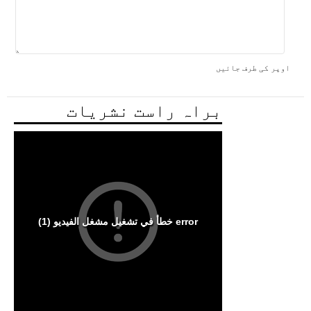
اوپر کی طرف جائیں
براہ راست نشریات