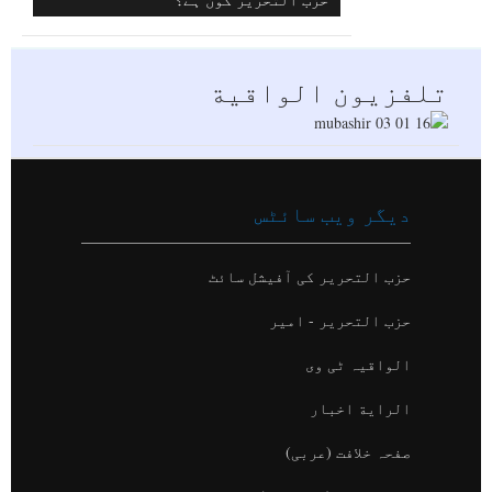
تلفزيون الواقية
دیگر ویب سائٹس
حزب التحریر کی آفیشل سائٹ
حزب التحریر - امیر
الواقیہ ٹی وی
الراية اخبار
صفحہ خلافت (عربی)