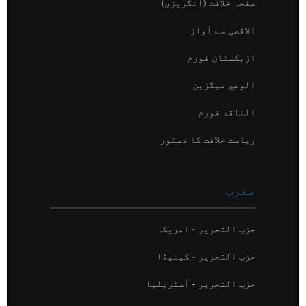
صفحہ خلافت (انگریزی)
الاقصی سے آواز
ازبکستان فورم
الوعي میگزین
الناقد فورم
ریاست خلافت کا دستور
مغرب
حزب التحریر - امریکہ
حزب التحریر - کینیڈا
حزب التحریر - آسٹریلیا