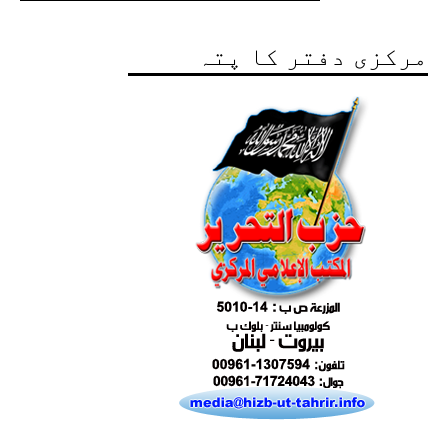
مرکزی دفتر کا پتہ
Excerpts from the Ameer of Hizb ut Tahrir
Ummah's Constitution App for Android
Devices