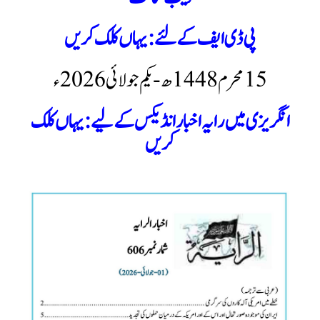
پی ڈی ایف کے لئے
:
یہاں کلک کریں
15 محرم 1448ھ - یکم جولائی 2026ء
انگریزی میں رایہ اخبا ر انڈیکس کے لیے: یہاں کلک
کریں