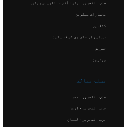
حزب التحریر میڈیا آفس - انگریزی ریڈیو
مختارات میگزین
کتابیں
سی ایم او - ڈی وی ڈی / سی ڈیز
خبریں
ویڈیوز
مسلم ممالک
حزب التحریر - مصر
حزب التحریر - اردن
حزب التحریر - لبنان