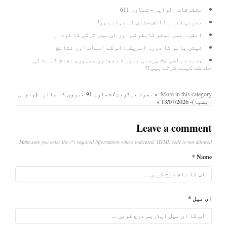
متفرقات الرایہ – شمارہ 611
مغربی کنارہ: آتش فشاں کے دہانے پر!
انقرہ میں نیٹو کانفرنس اور اس میں ترکی کا کردار
نیتن یاہو کا دورہِ امریکہ: اس کے اسباب اور نتائج
جدید سیاسی بت پرستی بتوں کے مجاور جمہوری نظام کے بت کی
حفاظت کیسے کرتے ہیں؟!
More in this category:
« نصرة میگزین / شمارہ 91
خبروں کا جائزہ (جنوبی
ایشیا)- 13/07/2026 »
Leave a comment
Make sure you enter the (*) required information where indicated. HTML code is not allowed.
Name *
ای میل *