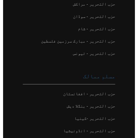
حزب التحریر - مراکش
حزب التحریر - سوڈان
حزب التحریر - شام
حزب التحریر - مبارک سرزمین فلسطین
حزب التحریر - تیونس
مسلم ممالک
حزب التحریر - افغانستان
حزب التحریر - بنگلا دیش
حزب التحریر -کینیا
حزب التحریر - انڈونیشیا