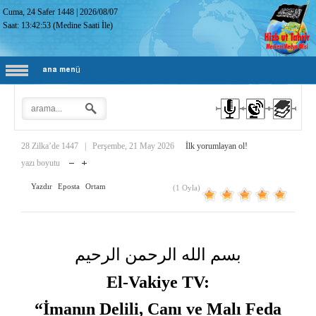
Cuma, 24 Safer 1448
|
2026/08/07
Saat:
13:42:55
(Medine Saati İle)
ana menü
28 Zilka’de 1447
|
Perşembe, 21 May 2026
İlk yorumlayan ol!
yazı boyutu
Yazdır
Eposta
Ortam
(1 Oyla)
بسم الله الرحمن الرحيم
El-Vakiye TV:
“İmanın Delili, Canı ve Malı Feda