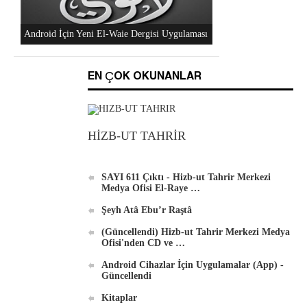
Düzenlediği Küresel Faaliyetler..." DVD'si
Al-Raya Gazetesi Yeniden Yayında
EN ÇOK OKUNANLAR
HİZB-UT TAHRİR
Hizb-ut Tahrir Merkezi Medya Ofisi'nden
DVD'ler
SAYI 611 Çıktı - Hizb-ut Tahrir Merkezi
Medya Ofisi El-Raye …
Şeyh Atâ Ebu’r Raştâ
(Güncellendi) Hizb-ut Tahrir Merkezi Medya
Ofisi'nden CD ve …
Android Cihazlar İçin Uygulamalar (App) -
Android İçin Yeni El-Waie Dergisi Uygulaması
Güncellendi
Kitaplar