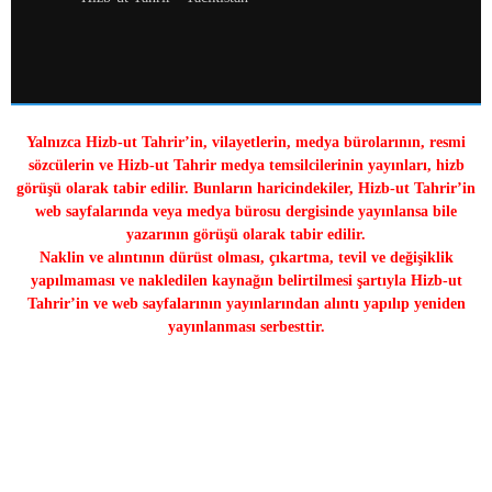
Yalnızca Hizb-ut Tahrir’in, vilayetlerin, medya bürolarının, resmi
sözcülerin ve Hizb-ut Tahrir medya temsilcilerinin yayınları, hizb
görüşü olarak tabir edilir. Bunların haricindekiler, Hizb-ut Tahrir’in
web sayfalarında veya medya bürosu dergisinde yayınlansa bile
yazarının görüşü olarak tabir edilir.
Naklin ve alıntının dürüst olması, çıkartma, tevil ve değişiklik
yapılmaması ve nakledilen kaynağın belirtilmesi şartıyla Hizb-ut
Tahrir’in ve web sayfalarının yayınlarından alıntı yapılıp yeniden
yayınlanması serbesttir.