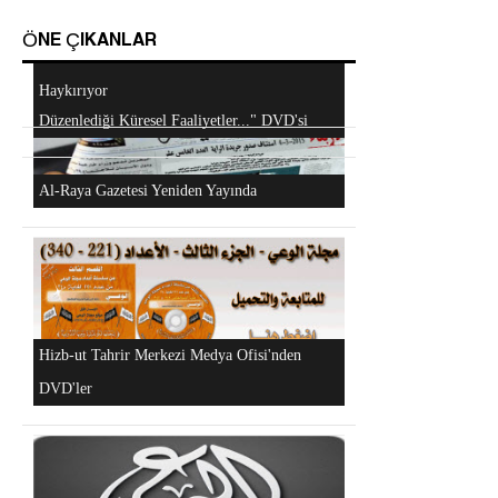
ÖNE ÇIKANLAR
Android Cihazlar İçin Anayasa Tasarısı
Mescidi Aksa İslam Ümmetine ve Ordulara
Uygulaması
Haykırıyor
Hizb-ut Tahrir Kimdir?
"Hizb-ut Tahrir'in Gazze'yi Desteklemek İçin