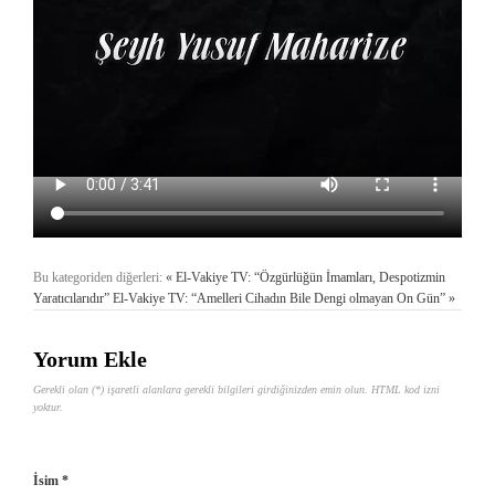
Bu kategoriden diğerleri:
« El-Vakiye TV: “Özgürlüğün İmamları, Despotizmin
Yaratıcılarıdır”
El-Vakiye TV: “Amelleri Cihadın Bile Dengi olmayan On Gün” »
Yorum Ekle
Gerekli olan (*) işaretli alanlara gerekli bilgileri girdiğinizden emin olun. HTML kod izni
yoktur.
İsim *