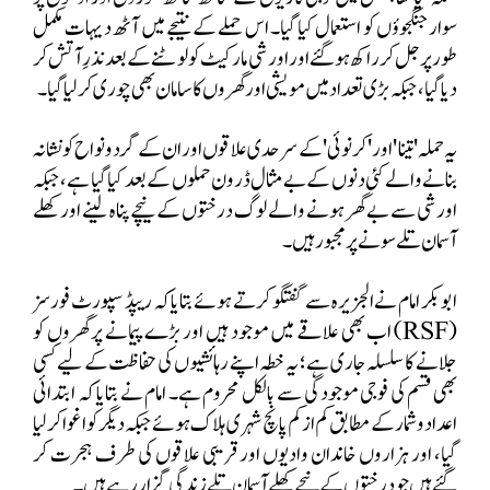
سوار جنگجوؤں کو استعمال کیا گیا۔ اس حملے کے نتیجے میں آٹھ دیہات مکمل
طور پر جل کر راکھ ہو گئے اور اورشی مارکیٹ کو لوٹنے کے بعد نذرِ آتش کر
دیا گیا، جبکہ بڑی تعداد میں مویشی اور گھروں کا سامان بھی چوری کر لیا گیا۔
یہ حملہ 'تینا' اور 'کرنوئی' کے سرحدی علاقوں اور ان کے گردونواح کو نشانہ
بنانے والے کئی دنوں کے بے مثال ڈرون حملوں کے بعد کیا گیا ہے، جبکہ
اورشی سے بے گھر ہونے والے لوگ درختوں کے نیچے پناہ لینے اور کھلے
آسمان تلے سونے پر مجبور ہیں۔
ابوبکر امام نے الجزیرہ سے گفتگو کرتے ہوئے بتایا کہ ریپڈ سپورٹ فورسز
(
RSF
) اب بھی علاقے میں موجود ہیں اور بڑے پیمانے پر گھروں کو
جلانے کا سلسلہ جاری ہے؛ یہ خطہ اپنے رہائشیوں کی حفاظت کے لیے کسی
بھی قسم کی فوجی موجودگی سے بالکل محروم ہے۔ امام نے بتایا کہ ابتدائی
اعداد و شمار کے مطابق کم از کم پانچ شہری ہلاک ہوئے جبکہ دیگر کو اغوا کر لیا
گیا، اور ہزاروں خاندان وادیوں اور قریبی علاقوں کی طرف ہجرت کر
گئے ہیں جو درختوں کے نیچے کھلے آسمان تلے زندگی گزار رہے ہیں۔