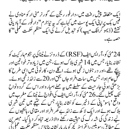
ایک متعلقہ پیش رفت میں، دارفور ریجن کے گورنر منی ارکو مناوی نے
فیس بک پر اپنی ایک پوسٹ میں کہا ہے کہ یہ نیا جرم "دارفور کے آبادیاتی
نقشے (ڈیموگرافک میپ) کو تبدیل کرنے کی ایک منظم حکمت عملی" کا
حصہ ہے۔
24
مئی کو، آر ایس ایف (
RSF
) کے ڈرونز نے ٹینا کی پرہجوم مارکیٹ کو
نشانہ بنایا، جس میں
14
شہری ہلاک ہوئے،جن میں زیادہ تر خواتین اور
بچے تھے،اور درجنوں زخمی ہوئے۔ اگلے دن، کارنوئی میں اسی طرح کا
قتلِ عام ہوا، جس میں سات افراد جاں بحق اور
20
سے زائد زخمی ہوئے۔
بڑھتی ہوئی جارحیت کے سلسلے میں یہ حملے امبارو اور اس کے گردونواح
تک پھیل گئے۔
26
مئی کو، آر ایس ایف کی افواج نے ٹینا کے مغرب میں
واقع 'باسو' پانی کے ذخیرے کو نشانہ بنایا، جس کے نتیجے میں تین شہری
ہلاک ہوئے اور ایک لاکھ سے زائد بے گھر افراد اور مقامی رہائشیوں کے
لیے زندگی کی شہ رگ کی حیثیت رکھنے والا ذریعہ تباہ کر دیا گیا۔ مبصرین
کے مطابق، سویلین انفراسٹرکچر کو بار بار نشانہ بنانا اس منظم حکمتِ عملی کی