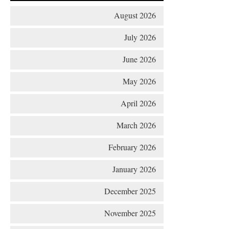
August 2026
July 2026
June 2026
May 2026
April 2026
March 2026
Excerpts from the Ameer of Hizb ut Tahrir
February 2026
January 2026
December 2025
Ummah's Constitution App for Android
November 2025
Devices