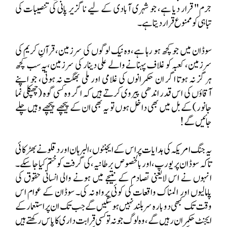
جرم" قرار دیا ہے، جو شہری آبادی کے لیے ناگزیر پانی کی تنصیبات کی
تباہی کو ممنوع قرار دیتا ہے۔
سوڈان میں جو کچھ ہو رہا ہے،وہ نیک لوگوں کی سرزمین، قرآنِ کریم کی
سرزمین، کعبہ کو غلاف پہنانے والے علی دینار کی سرزمین،یہ سب کچھ
ہرگز نہ ہوتا اگر ان حکمرانوں کی غلامی اور ملی بھگت نہ ہوتی، جو اپنے
آقاؤں کی اس قدر اندھی پیروی کرتے ہیں کہ اگر وہ کسی گوہ (چھپکلی نما
جانور) کے بل میں بھی داخل ہوں تو یہ بھی ان کے پیچھے پیچھے وہیں چلے
جائیں گے!
یہ جنگ امریکہ کی ہدایات پر اس کے ایجنٹوں، البرہان اور دقلو نے بھڑکائی
تاکہ سوڈان پر یورپ،اور بالخصوص برطانیہ،کی گرفت کو ختم کیا جا سکے۔
انہوں نے اس لایعنی تصادم کے نتیجے میں ہونے والی انسانی حقوق کی
پامالیوں اور المناک واقعات کی کوئی پرواہ نہ کی۔ سوڈان کے عوام اس
وقت تک کبھی دوبارہ سر بلند نہیں ہو سکیں گے جب تک ان پر استعمار کے
ایجنٹ حکمران رہیں گے،وہ لوگ جو نہ تو کسی قرابت داری کا پاس رکھتے ہیں