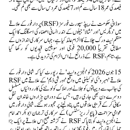
تھے؛ متاثرین میں
94
فیصد خواتین اور لڑکیاں تھیں، جن میں سے
31
فیصد کی عمر
18
سال سے کم اور
7
فیصد کی عمر دس سال سے بھی کم تھی۔
سوڈانی حکومت نے ریپڈ سپورٹ فورسز (
RSF
) پر دارفور کے علاقے
میں 'دیگریس' اور 'شالا' جیلوں کے اندر انسانی اعضاء کی اسمگلنگ کا ایک
منظم نیٹ ورک چلانے کا الزام عائد کیا ہے،
جہاں سرکاری اندازوں کے
مطابق تقریباً
20,000
فوجی اور سویلین قیدیوں کو رکھا گیا
ہے،
تاہم،
RSF
کے ذرائع نے اس الزام کی تردید کی ہے۔
15
جون
2026
کو 'الجزیرہ نیٹ' نے رپورٹ کیا کہ شمالی دارفور کے
علاقے 'امبرو' کی لوکیلٹی میں واقع 'اورشی ڈیم' کے علاقے میں
RSF
کی جانب سے دیہاتوں کو جلانے اور املاک کو لوٹنے کی کارروائیاں مسلسل
دوسرے دن بھی جاری رہیں، جس کے دوران ہزاروں خاندان نقل
مکانی کر کے قریبی علاقوں میں پناہ لینے پر مجبور ہو گئے۔ شمالی دارفور میں
عوامی مزاحمت (پاپولر ریزسٹنس) کے سرکاری ترجمان ابوبکر احمد امام
نے الجزیرہ نیٹ کو بتایا کہ
RSF
نے گزشتہ صبح اس علاقے پر ایک بڑا
حملہ کیا تھا، جس میں فوجی گاڑیوں کے ساتھ ساتھ گھوڑوں اور اونٹوں پر