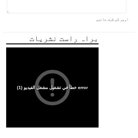
اوپر کی طرف جائیں
براہ راست نشریات