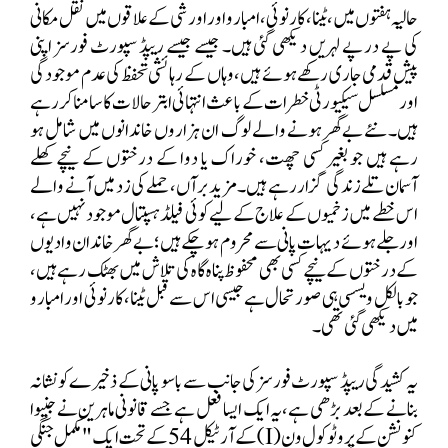
حالیہ ہفتوں میں، ٹینا، کارنوئی، امبارو اور اورشی کے علاقوں میں نقل مکانی
کی پے در پے لہریں دیکھی گئی ہیں۔ جیسے جیسے ریپڈ سپورٹ فورسز اپنی
پیش قدمی جاری رکھے ہوئے ہیں، وہاں کے رہائشی تحفظ کی عدم موجودگی
اور مسلسل سیکیورٹی خطرات کے باعث انتہائی ابتر حالات کا سامنا کر رہے
ہیں۔ نئے بے گھر ہونے والے لوگ ان ہزاروں خاندانوں میں شامل ہو
رہے ہیں جو بغیر کسی چھت، خوراک یا دوا کے درختوں کے نیچے کھلے
آسمان تلے زندگی گزار رہے ہیں۔ مزید برآں، حملے کی زد میں آنے والے
اس خطے میں زخمیوں کے علاج کے لیے کوئی فیلڈ ہسپتال موجود نہیں ہے،
اور جلے ہوئے دیہات پانی سے محروم ہو چکے ہیں؛ بے گھر خاندان وادیوں
کے درختوں کے نیچے کسی بھی محفوظ پناہ گاہ کی تلاش میں بھٹک رہے ہیں،
جو بالکل ویسسی ہی صورتحال ہے جیسی اس سے قبل ٹینا، کارنوئی اور امبارو
میں دیکھی گئی تھی۔
یہ کشیدگی ریپڈ سپورٹ فورسز کی جانب سے باسو پانی کے ذخیرے کو نشانہ
بنانے کے بعد بڑھی ہے،یہ ایک ایسا فعل ہے جسے قانونی ماہرین نے جنیوا
کنونشن کے پروٹوکول ون (
I
) کے آرٹیکل
54
کے تحت ایک "مکمل جنگی