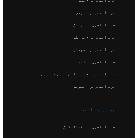
حزب التحریر - اردن
حزب التحریر - لبنان
حزب التحریر - مراکش
حزب التحریر - سوڈان
حزب التحریر - شام
حزب التحریر - مبارک سرزمین فلسطین
حزب التحریر - تیونس
مسلم ممالک
حزب التحریر - افغانستان