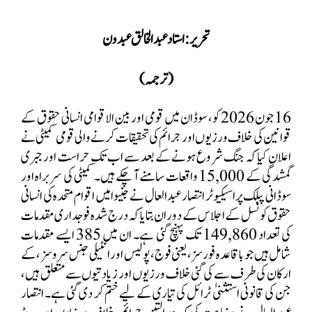
تحریر: استاد عبد الخالق عبدون
(ترجمہ )
16
جون
2026
کو، سوڈان میں قومی اور بین الاقوامی انسانی حقوق کے
قوانین کی خلاف ورزیوں اور جرائم کی تحقیقات کرنے والی قومی کمیٹی نے
اعلان کیا کہ جنگ شروع ہونے کے بعد سے اب تک حراست اور جبری
گمشدگی کے
15,000
واقعات سامنے آ چکے ہیں۔ کمیٹی کی سربراہ اور
سوڈانی پبلک پراسیکیوٹر انتصار عبد العال نے جنیوا میں اقوام متحدہ کی انسانی
حقوق کونسل کے اجلاس کے دوران بتایا کہ درج شدہ فوجداری مقدمات
کی تعداد
149,860
تک پہنچ گئی ہے۔ ان میں
385
ایسے مقدمات
شامل ہیں جو باقاعدہ فورسز ،
یعنی فوج، پولیس اور انٹیلی جنس سروسز ، کے
ارکان کی طرف سے کی گئی خلاف ورزیوں اور زیادتیوں سے متعلق ہیں،
جن کی قانونی استثنیٰ ٹرائل کی تیاری کے لیے ختم کر دی گئی ہے۔ انتصار