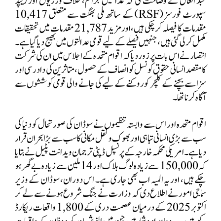
عبد العال نے وضاحت کی کہ عدالتیں جرائم، خلاف ورزیوں اور ریپڈ
سپورٹ فورسز (
RSF
) کے ساتھ ملی بھگت سے متعلق
10,417
مقدمات کا فیصلہ کر چکی ہیں، اور مزید
21,787
مقدمات میں تحقیقات
مکمل کر لی گئی ہیں، جنہیں فیصلے کے لیے قومی عدالتوں میں بھیج دیا گیا ہے۔
انتصار نے اس بات پر زور دیا کہ اقوام متحدہ کے اجلاس میں ان کی شرکت
کا مقصد انسانی حقوق کونسل کو انصاف کے حصول، متاثرین کی دادرسی اور
سزا سے بچنے کے کلچر کو روکنے کے لیے کی جانے والی قومی کوششوں سے
آگاہ کرنا تھا۔
اقوام متحدہ اور اس سے وابستہ تنظیموں نے سوڈان کی صورتحال کو دنیا کی
سب سے بڑی انسانی تباہی اور بھوک و نقل مکانی کا سب سے بڑا بحران قرار
دیا ہے۔ امریکی محکمہ خارجہ کے پرنسپل ڈپٹی ترجمان ویدانت پٹیل نے بتایا
کہ
150,000
سے زیادہ لوگ ہلاک اور
14
ملین سے زیادہ بے گھر ہو
چکے ہیں، اور یہ المیہ اب بھی جاری ہے۔ اس دوران، سوڈان کے وزیر
سماجی امور نے اطلاع دی کہ وزارت نے جنگ شروع ہونے سے لے کر
اکتوبر
2025
کے درمیان عصمت دری کے
1,800
واقعات ریکارڈ