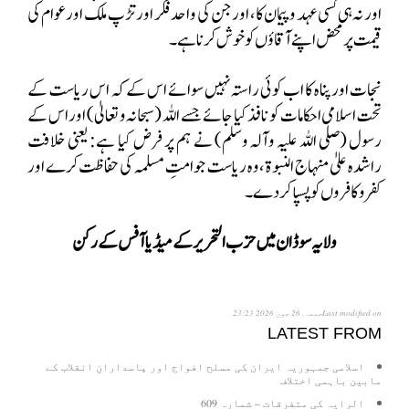
اور نہ ہی کسی عہد و پیمان کا، اور جن کی واحد فکر اور تڑپ ملک اور عوام کی
قیمت پر محض اپنے آقاؤں کو خوش کرنا ہے۔
نجات اور پناہ کا اب کوئی راستہ نہیں سوائے اس کے کہ اس ریاست کے
تحت اسلامی احکامات کو نافذ کیا جائے جسے اللہ (سبحانہ و تعالیٰ) اور اس کے
رسول (صلی اللہ علیہ وآلہ وسلم) نے ہم پر فرض کیا ہے: یعنی خلافت
راشدہ علیٰ منہاج النبوۃ،وہ ریاست جو امتِ مسلمہ کی حفاظت کرے اور
کفر و کافروں کو پسپا کر دے۔
ولایہ سوڈان
میں حزب التحریر کے میڈیا آفس کے رکن
Last modified onجمعہ, 26 جون 2026 23:23
LATEST FROM
اسلامی جمہوریہ ایران کی مسلح افواج اور پاسدارانِ انقلاب کے
مابین باہمی اختلاف
الرایہ کی متفرقات – شمارہ 609