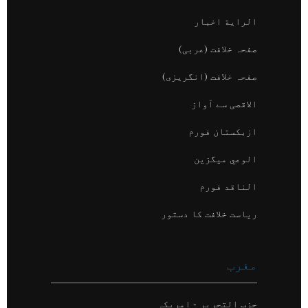
الراية اخبار
صفحہ خلافت (عربی)
صفحہ خلافت (انگریزی)
الاقصی سے آواز
ازبکستان فورم
الوعي میگزین
الناقد فورم
ریاست خلافت کا دستور
مغرب
حزب التحریر - امریکہ