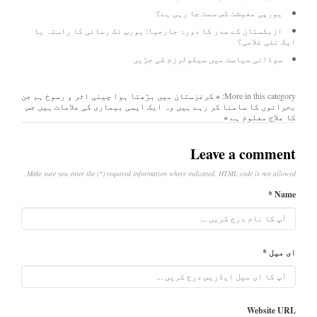
یورپی معیشت کس سمت جا رہی ہے؟
ازبکستان کے صدر کا دورۂ جارجیا: یورپ تک رسائی کا راستہ یا
ایک نئی غلامی؟
سوڈانی سیاست میں سیکولرزم کی جڑیں
More in this category:
« کرغزستان میں بڑھتا ہوا چینی اثر و رسوخ
ہم جن
بحرانوں کا سامنا کر رہے ہیں وہ ایک ایسی بیماری کی علامات ہیں جس
کا علاج معلوم ہے »
Leave a comment
Make sure you enter the (*) required information where indicated. HTML code is not allowed.
Name *
ای میل *
Website URL