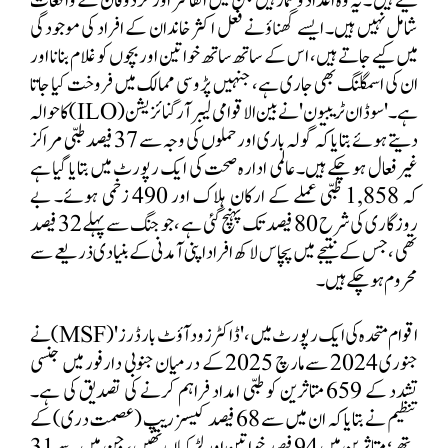
کیے ہیں ۔
یہ وہ اعداد و شمار ہیں جن میں الفاشر اور کردوفان کے واقعات
شامل نہیں ہیں۔ ایسے گھناؤنے فعل اکثر خاندان کے افراد کی موجودگی
میں کیے جاتے ہیں، اس کے ساتھ ساتھ خواتین اور بچوں کو غلام بنانا اور
ان کی اسمگلنگ بھی جاری ہے، جنہیں پڑوسی ممالک میں فروخت کیا جاتا
ہے۔ 'سوڈان ٹریبیون' نے بین الاقوامی لیبر آرگنائزیشن (
ILO
) کا حوالہ
دیتے ہوئے بتایا کہ گولہ باری اور حملوں کی وجہ سے
37
فیصد طبی مراکز
غیر فعال ہو چکے ہیں۔ عالمی ادارہ صحت کی ایک رپورٹ میں بتایا گیا ہے
کہ
1,858
طبی عملے کے ارکان ہلاک اور
490
زخمی ہوئے۔ بے
روزگاری کی شرح
80
فیصد تک پہنچ گئی ہے ،
جو جنگ سے پہلے
32
فیصد
تھی ،
جس کے نتیجے میں پچاس لاکھ افراد اپنی آمدنی کے بنیادی ذریعے سے
محروم ہو چکے ہیں۔
اقوام متحدہ کی ایک رپورٹ میں، 'ڈاکٹرز ود آؤٹ بارڈرز' (
MSF
) نے
جنوری
2024
سے مارچ
2025
کے درمیان جنوبی دارفور میں جنسی
تشدد کے
659
متاثرین کو طبی امداد فراہم کرنے کی تصدیق کی ہے۔
تنظیم نے بتایا کہ ان میں سے
68
فیصد کیسز ریپ (عصمت دری) کے