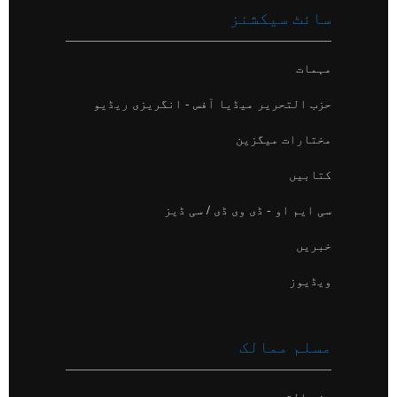
سائٹ سیکشنز
مہمات
حزب التحریر میڈیا آفس - انگریزی ریڈیو
مختارات میگزین
کتابیں
سی ایم او - ڈی وی ڈی / سی ڈیز
خبریں
ویڈیوز
مسلم ممالک
حزب التحریر - مصر