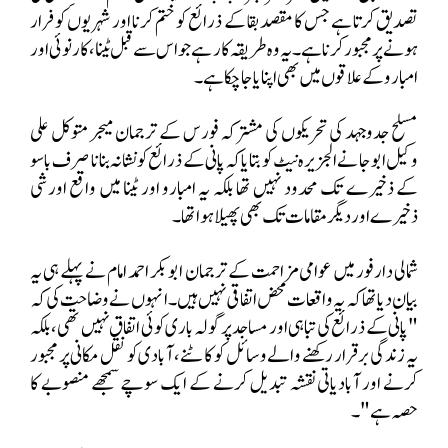
تصدیق کرتا ہے جس کا مقصد بقا کے ذرائع کو ختم کرنا اور شہریوں کو فرار
ہونے پر مجبور کرنا ہے۔ یہ وہ طریقہ کار ہے جو اس سے قبل ٹینا، کارنوئی اور
امبارو کے علاقوں میں بھی اپنایا جا چکا ہے۔
مسلح جدوجہد کی تحریکوں کی مشترکہ فورس کے ترجمان میجر متوکل علی
وکیل ابوجا نے الجزیرہ نیٹ کو بتایا کہ پانی کے ذرائع کو نشانہ بنانا صرف باسو
کے ذخیرے تک محدود نہیں تھا بلکہ یہ امبارو اور ٹینا میں واقع اورشی
ذخیرے اور دیگر مقامات تک بھی پھیلا ہوا تھا۔
شمالی دارفور میں عوامی مزاحمت کے ترجمان ابوبکر احمد امام نے پہلے ہی یہ
بیان دیا تھا کہ یہ واقعات محض اتفاقی نہیں ہیں۔ انہوں نے وضاحت کی کہ
"پانی کے ذرائع کی تباہی اور مساجد پر گولہ باری کوئی اتفاق نہیں تھی، بلکہ
یہ زندگی برقرار رکھنے والے وسائل کو کاٹنے، آبادی کو نقل مکانی پر مجبور
کرنے اور آبادیاتی نقشہ تبدیل کرنے کے ایک سوچے سمجھے منصوبے کا
حصہ ہے"۔