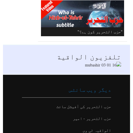
"حزب التحرير کون ہے؟"
تلفزيون الواقية
دیگر ویب سائٹس
حزب التحریر کی آفیشل سائٹ
حزب التحریر - امیر
الواقیہ ٹی وی