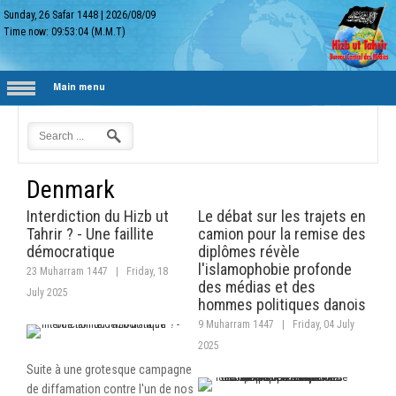
Sunday, 26 Safar 1448
|
2026/08/09
Time now:
09:53:05
(M.M.T)
Main menu
Denmark
Interdiction du Hizb ut
Le débat sur les trajets en
Tahrir ? - Une faillite
camion pour la remise des
démocratique
diplômes révèle
l'islamophobie profonde
23 Muharram 1447
|
Friday, 18
des médias et des
July 2025
hommes politiques danois
9 Muharram 1447
|
Friday, 04 July
2025
Suite à une grotesque campagne
de diffamation contre l'un de nos