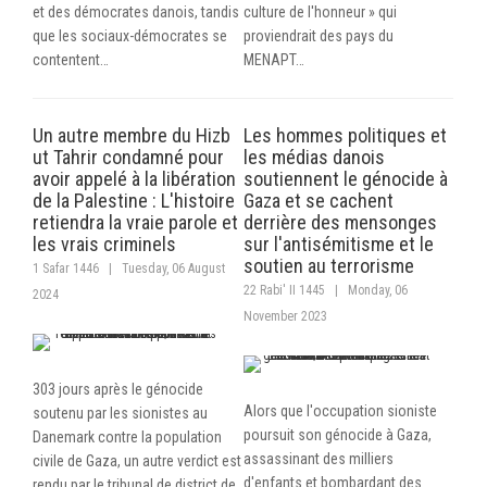
et des démocrates danois, tandis
culture de l'honneur » qui
que les sociaux-démocrates se
proviendrait des pays du
contentent…
MENAPT…
Un autre membre du Hizb
Les hommes politiques et
ut Tahrir condamné pour
les médias danois
avoir appelé à la libération
soutiennent le génocide à
de la Palestine : L'histoire
Gaza et se cachent
retiendra la vraie parole et
derrière des mensonges
les vrais criminels
sur l'antisémitisme et le
soutien au terrorisme
1 Safar 1446
|
Tuesday, 06 August
22 Rabi' II 1445
|
Monday, 06
2024
November 2023
303 jours après le génocide
Alors que l'occupation sioniste
soutenu par les sionistes au
poursuit son génocide à Gaza,
Danemark contre la population
assassinant des milliers
civile de Gaza, un autre verdict est
d'enfants et bombardant des
rendu par le tribunal de district de