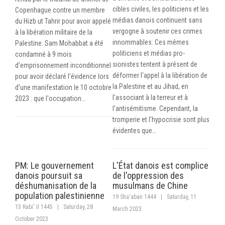
cibles civiles, les politiciens et les
Copenhague contre un membre
médias danois continuent sans
du Hizb ut Tahrir pour avoir appelé
vergogne à soutenir ces crimes
à la libération militaire de la
innommables. Ces mêmes
Palestine. Sam Mohabbat a été
politiciens et médias pro-
condamné à 9 mois
sionistes tentent à présent de
d'emprisonnement inconditionnel
déformer l'appel à la libération de
pour avoir déclaré l'évidence lors
la Palestine et au Jihad, en
d'une manifestation le 10 octobre
l'associant à la terreur et à
2023 : que l'occupation…
l'antisémitisme. Cependant, la
tromperie et l'hypocrisie sont plus
évidentes que…
PM: Le gouvernement
L'État danois est complice
danois poursuit sa
de l'oppression des
déshumanisation de la
musulmans de Chine
population palestinienne
19 Sha'aban 1444
|
Saturday, 11
13 Rabi' II 1445
|
Saturday, 28
March 2023
October 2023