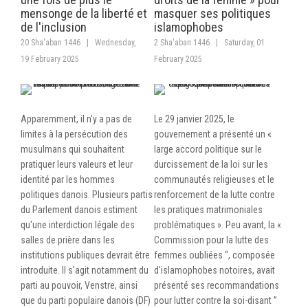
mensonge de la liberté et
masquer ses politiques
de l'inclusion
islamophobes
20 Sha'aban 1446
|
Wednesday,
2 Sha'aban 1446
|
Saturday, 01
19 February 2025
February 2025
Apparemment, il n'y a pas de
Le 29 janvier 2025, le
limites à la persécution des
gouvernement a présenté un «
musulmans qui souhaitent
large accord politique sur le
pratiquer leurs valeurs et leur
durcissement de la loi sur les
identité par les hommes
communautés religieuses et le
politiques danois. Plusieurs partis
renforcement de la lutte contre
du Parlement danois estiment
les pratiques matrimoniales
qu'une interdiction légale des
problématiques ». Peu avant, la «
salles de prière dans les
Commission pour la lutte des
institutions publiques devrait être
femmes oubliées “, composée
introduite. Il s'agit notamment du
d'islamophobes notoires, avait
parti au pouvoir, Venstre, ainsi
présenté ses recommandations
que du parti populaire danois (DF)
pour lutter contre la soi-disant ”