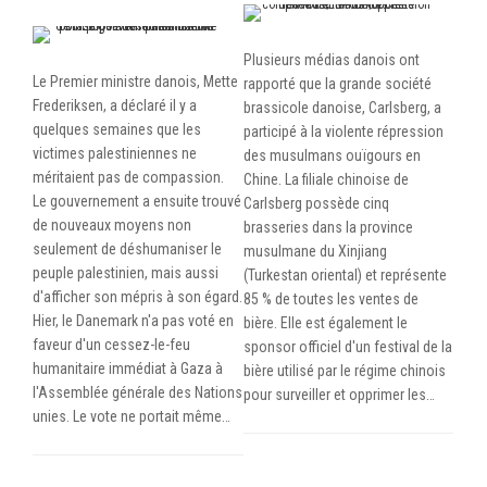
Plusieurs médias danois ont
Le Premier ministre danois, Mette
rapporté que la grande société
Frederiksen, a déclaré il y a
brassicole danoise, Carlsberg, a
quelques semaines que les
participé à la violente répression
victimes palestiniennes ne
des musulmans ouïgours en
méritaient pas de compassion.
Chine. La filiale chinoise de
Le gouvernement a ensuite trouvé
Carlsberg possède cinq
de nouveaux moyens non
brasseries dans la province
seulement de déshumaniser le
musulmane du Xinjiang
peuple palestinien, mais aussi
(Turkestan oriental) et représente
d'afficher son mépris à son égard.
85 % de toutes les ventes de
Hier, le Danemark n'a pas voté en
bière. Elle est également le
faveur d'un cessez-le-feu
sponsor officiel d'un festival de la
humanitaire immédiat à Gaza à
bière utilisé par le régime chinois
l'Assemblée générale des Nations
pour surveiller et opprimer les…
unies. Le vote ne portait même…