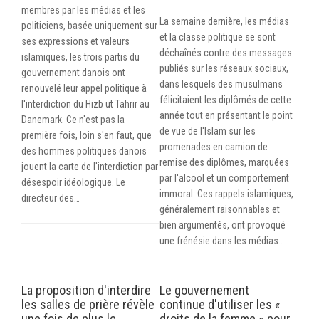
membres par les médias et les
La semaine dernière, les médias
politiciens, basée uniquement sur
et la classe politique se sont
ses expressions et valeurs
déchaînés contre des messages
islamiques, les trois partis du
publiés sur les réseaux sociaux,
gouvernement danois ont
dans lesquels des musulmans
renouvelé leur appel politique à
félicitaient les diplômés de cette
l'interdiction du Hizb ut Tahrir au
année tout en présentant le point
Danemark. Ce n'est pas la
de vue de l'Islam sur les
première fois, loin s'en faut, que
promenades en camion de
des hommes politiques danois
remise des diplômes, marquées
jouent la carte de l'interdiction par
par l'alcool et un comportement
désespoir idéologique. Le
immoral. Ces rappels islamiques,
directeur des…
généralement raisonnables et
bien argumentés, ont provoqué
une frénésie dans les médias…
La proposition d'interdire
Le gouvernement
les salles de prière révèle
continue d'utiliser les «
une fois de plus le
droits de la femme » pour