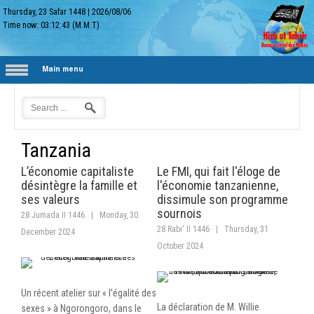
Thursday, 23 Safar 1448
|
2026/08/06
Time now:
03:12:43
(M.M.T)
Main menu
Tanzania
L’économie capitaliste
Le FMI, qui fait l'éloge de
désintègre la famille et
l'économie tanzanienne,
ses valeurs
dissimule son programme
sournois
28 Jumada II 1446
|
Monday, 30
28 Rabi' II 1446
|
Thursday, 31
December 2024
October 2024
Un récent atelier sur « l’égalité des
La déclaration de M. Willie
sexes » à Ngorongoro, dans le