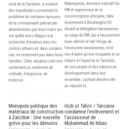
Nakunyanda, directeur exécutif du
nord de la Tanzanie, a soulevé
FMI et superviseur de la
des inquiétudes concernant le
circonscription africaine, faite
problème de certaines épouses
récemment à Washington DC
de la communauté patriarcale
devant la délégation tanzanienne
abandonnées par leurs maris qui
au siège du FMI, qui a faussement
ont quitté leurs villages à la
loué, admiré et fait l'éloge de
recherche d’emplois dans les
l'économie tanzanienne, n'est
centres urbains et, dans certains
rien d'autre qu'une moquerie et un
cas, ne reviennent pas dans leurs
mépris à l'égard de la Tanzanie,
familles. Cette situation crée non
de son peuple et des nations en
seulement un sentiment de
développement dans leur
solitude, d’angoisse, de
ensemble, cachant derrière elle
tristesse…
un objectif et…
Monopole politique des
Hizb ut Tahrir / Tanzanie
matériaux de construction
condamne l'enlèvement et
à Zanzibar : Une nouvelle
l'assassinat de
grève pour les démunis
Muhammad Ali Kibao