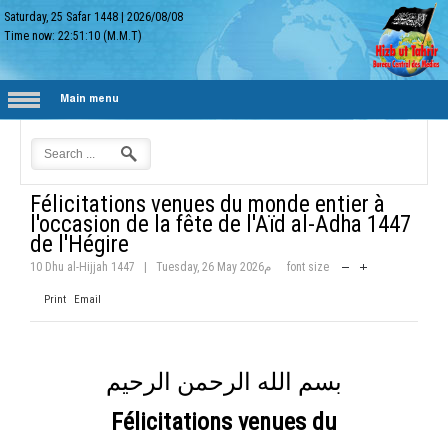
Saturday, 25 Safar 1448
|
2026/08/08
Time now:
22:51:11
(M.M.T)
Main menu
Félicitations venues du monde entier à
l'occasion de la fête de l'Aïd al-Adha 1447
de l'Hégire
10 Dhu al-Hijjah 1447
|
Tuesday, 26 May 2026م
font size
Print
Email
بسم الله الرحمن الرحيم
Félicitations venues du