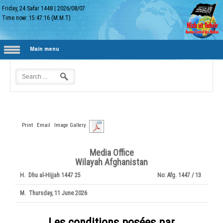
Friday, 24 Safar 1448
|
2026/08/07
Time now:
15:47:16
(M.M.T)
Main menu
Print
Email
Image Gallery
Media Office
Wilayah Afghanistan
H.
25 Dhu al-Hijjah 1447
No:
Afg. 1447 / 13
M.
Thursday, 11 June 2026
Les conditions posées par