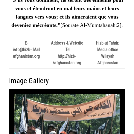
“S’ils vous dominent, ils seront des ennemis pour
vous et étendront en mal leurs mains et leurs
langues vers vous; et ils aimeraient que vous
deveniez mécréants.”
]
Sourate Al-Mumtahanah
:
2
[
.
E-
Address & Website
Hizb-ut Tahrir:
info@hizb-
Mail:
Tel:
Media office
afghanistan.org
http://hizb-
Wilayah
afghanistan.org/
Afghanistan
Image Gallery