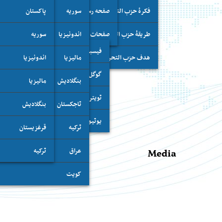
فکرۀ حزب التحریر
سوریه
صفحه رسمی امیر حزب
پاکستان
محل فعالیت حزب
طریقۀ حزب التحریر
اندونیزیا
صفحات ارتباطی (اجتماعی)
سوریه
تبنی (گزینش) در
بس
فیسبوک
هدف حزب التحریر
مالیزیا
اندونیزیا
برخی تبنایت حزب
تلویزیون الواقیه: برنامه ام
گوگل پلس
بنگلادیش
مالیزیا
مهمان برنا
تویتر
تاجکستان
بنگلادیش
عضو حزب
مجری بر
یوتیوب
ترکیه
قرغزیستان
شنبه, ۲۱ جمادی الآخر ۱۴۴۱ه مطابق ۱۵ فبروری ۲۰۲۰م
Media
عراق
ترکیه
کویت