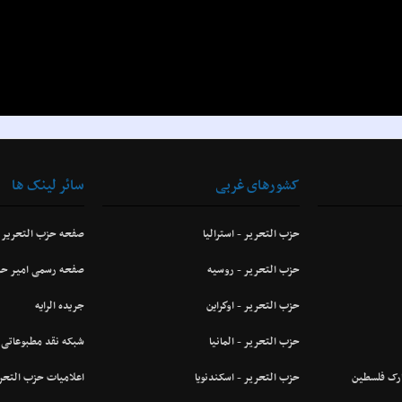
کشورهای غربی
سائر لینک ها
حزب التحرير - استراليا
صفحه حزب التحریر
حزب التحرير - روسيه
صفحه رسمی امیر حز
حزب التحرير - اوكراین
جریده الرایه
حزب التحرير - المانيا
شبکه نقد مطبوعاتی
ارک فلسطین
حزب التحرير - اسکندنویا
اعلاميات حزب التحر