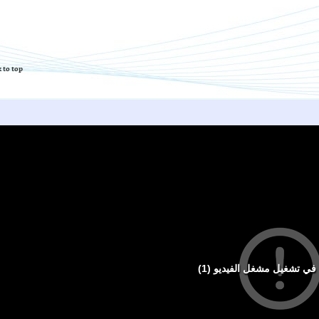
 to top