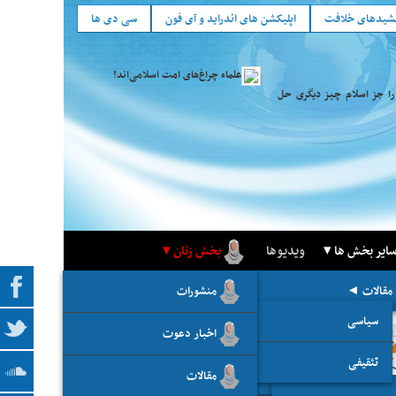
شید‌های خلافت
اپلیکشن های اندراید و آی فون
سی دی ها
علماء چراغ‌های امت اسلامی‌اند!
را جز اسلام چیز دیگری حل
ایر بخش ها
ویدیوها
بخش زنان
مقالات
با حدیث شریف
منشورات
تلویزیون الواقیه (پخش زنده)
سیاسی
بخش های خبری
اخبار دعوت
تثقیفی
مقالات