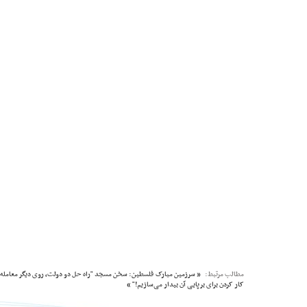
مطالب مرتبط:
« سرزمین مبارک فلسطین: سخن مسجد "راه حل دو دولت، روی دیگر معامله ق
کار کردن برای برپایی آن بیدار می‌سازیم!" »