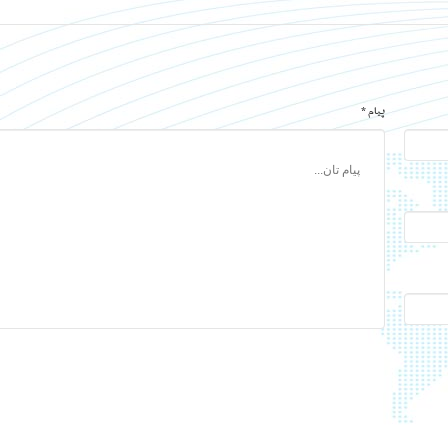
پیام *