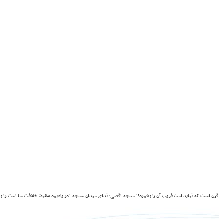
رن است که نباید امت فریب آن را بخورد!"
مسجد اقصی: ندای میدان مسجد "در یادبود سقوط خلافت، ما امت را ب