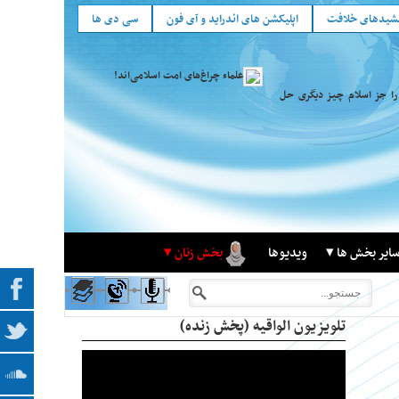
شید‌های خلافت
اپلیکشن های اندراید و آی فون
سی دی ها
علماء چراغ‌های امت اسلامی‌اند!
را جز اسلام چیز دیگری حل
ایر بخش ها
ویدیوها
بخش زنان
تلویزیون الواقیه (پخش زنده)