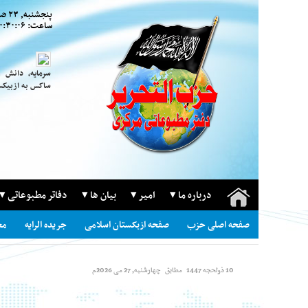
پنجشنبه, ۲۳ صَفر ۱۴۴۸
ساعت:
۱۰:۳۰:۰۷ ب 
سرمایه، دانش 
ساکس به ازبیکس
درباره ما
امیر
بیان ها
دفاتر مطبوعاتی
صفحه اصلی حزب
صفحه ازبکستان اسلامی
جریده الرایه
مج
10 ذولحجه 1447
مطابق
چهارشنبه, 27 می 2026م