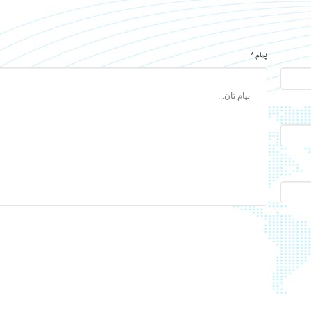
پیام *