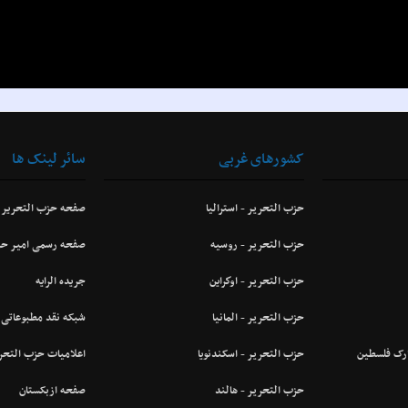
کشورهای غربی
سائر لینک ها
حزب التحرير - استراليا
صفحه حزب التحریر
حزب التحرير - روسيه
صفحه رسمی امیر حز
حزب التحرير - اوكراین
جریده الرایه
حزب التحرير - المانيا
شبکه نقد مطبوعاتی
ارک فلسطین
حزب التحرير - اسکندنویا
اعلاميات حزب التحر
حزب التحرير - هالند
صفحه ازبکستان