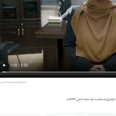
Last modified onجمعه, 29 می 2026
فرامرزی به مناسبت عید سعید اضحی ۱۴۴۷هـ »