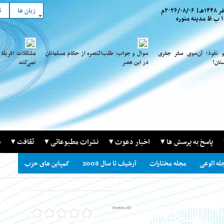
هـ
|
۲۰۲۶/۰۸/۰۶
م
زبان ها
ن
ظ
مدینه منوره
و نفوذ؛ آن‌سوی سفر جفری
سوال و جواب: طلب‌النصره از حکام مسلمانان
مشکلات افریقا 
تان!
در این عصر
نمی‌کند
پاسخ به پرسش ها
اخبار دعوت
نشرات مطبوعاتی
ثقافت
س
له الوعی
مجله مختارات
آرشیف تا سال 2008
کمپاین های حزب
(0 votes)