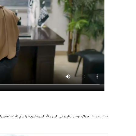
مطالب مرتبط:
« ولایه تونس: راهپیمایی تکبیر «الله اکبر و تشریع تنها از آنِ الله است»
تبریک 