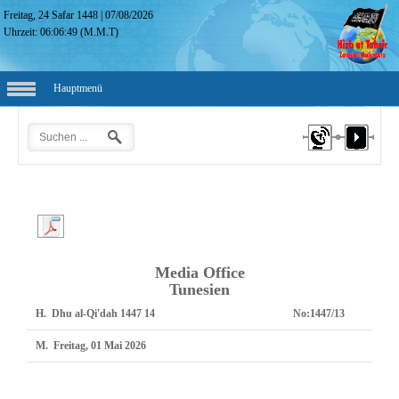
Freitag, 24 Safar 1448
|
07/08/2026
Uhrzeit:
06:06:50
(M.M.T)
Hauptmenü
Media Office
Tunesien
H.
14 Dhu al-Qi'dah 1447
No:
1447/13
M.
Freitag, 01 Mai 2026