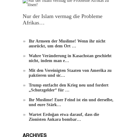
Nur der Islam vermag die Probleme
Afrikas…
Ihr Armeen der Muslime! Wenn ihr nicht
Einführung zu Hizb-ut-Tahrir
ausrückt, um dem Ort …
Wahre Veränderung in Kasachstan geschieht
nicht, indem man e…
Mit den Vereinigten Staaten von Amerika zu
paktieren und sic…
Trump entfacht den Krieg neu und fordert
„Schutzgelder“ für …
Ihr Muslime! Euer Feind ist ein und derselbe,
Die Methode von Hizb-ut-Tahrir zur
und eure Stärk…
Veränderung
Wartet Erdoğan etwa darauf, dass die
Zionisten Ankara bombar…
ARCHIVES