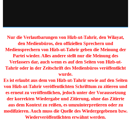
Nur die Verlautbarungen von Hizb-ut-Tahrir, den Wilayat,
den Medienbüros, den offiziellen Sprechern und
Mediensprechern von Hizb-ut-Tahrir geben die Meinung der
Partei wieder. Alles andere stellt nur die Meinung des
Verfassers dar, auch wenn es auf den Seiten von Hizb-ut-
Tahrir oder in der Zeitschrift des Medienbüros veröffentlicht
wurde.
Es ist erlaubt aus dem von Hizb-ut-Tahrir sowie auf den Seiten
von Hizb-ut-Tahrir veröffentlichten Schrifttum zu zitieren und
es erneut zu veröffentlichen, jedoch unter der Voraussetzung
der korrekten Wiedergabe und Zitierung, ohne das Zitierte
aus dem Kontext zu reißen, es umzuinterpretieren oder zu
modifizieren. Auch muss die Quelle des Wiedergegebenen bzw.
Wiederveröffentlichten erwähnt werden.