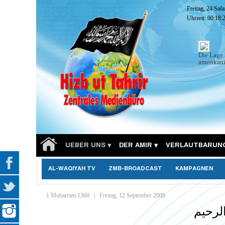
Freitag, 24 Saf
Uhrzeit:
00:18:
Die Lage 
amerikani
UEBER UNS
DER AMIR
VERLAUTBARUN
AL-WAQIYAH TV
ZMB-BROADCAST
KAMPAGNEN
1 Muharram 1360
|
Freitag, 12 September 2008
لرحيم