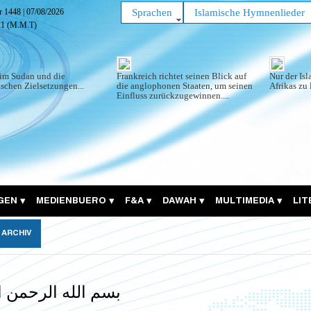
ar 1448
|
07/08/2026
Sprachen
Islamische Hymnenlieder
22
(M.M.T)
im Sudan und die
Frankreich richtet seinen Blick auf
Nur der Is
schen Zielsetzungen...
die anglophonen Staaten, um seinen
Afrikas zu 
Einfluss zurückzugewinnen....
GEN
MEDIENBUERO
F&A
DAWAH
MULTIMEDIA
LI
ARCHIV
بسم الله الرحمن ا