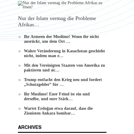
Nur der Islam vermag die Probleme
Die Methode von Hizb-ut-Tahrir zur
Afrikas…
Veränderung
Ihr Armeen der Muslime! Wenn ihr nicht
ausrückt, um dem Ort …
Wahre Veränderung in Kasachstan geschieht
nicht, indem man e…
Mit den Vereinigten Staaten von Amerika zu
paktieren und sic…
Trump entfacht den Krieg neu und fordert
„Schutzgelder“ für …
Ihr Muslime! Euer Feind ist ein und
derselbe, und eure Stärk…
Wartet Erdoğan etwa darauf, dass die
Zionisten Ankara bombar…
ARCHIVES