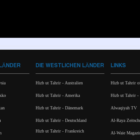
 LÄNDER
DIE WESTLICHEN LÄNDER
LINKS
ysia
Hizb ut Tahrir - Australien
Hizb ut Tahrir of
okko
Hizb ut Tahrir - Amerika
Hizb ut Tahrir -
tan
Hizb ut Tahrir - Dänemark
Alwaqiyah TV
n
Hizb ut Tahrir - Deutschland
Al-Raya Zeitschr
Hizb ut Tahrir - Frankreich
n
Al-Waie Magazi