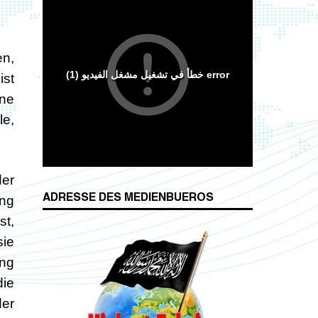
n,
ist
ine
le,
Wesenszüge islamischen Charakters
der
ADRESSE DES MEDIENBUEROS
ung
st,
sie
ung
die
der
Das Kalifat
Die Lebensordnung des Islam