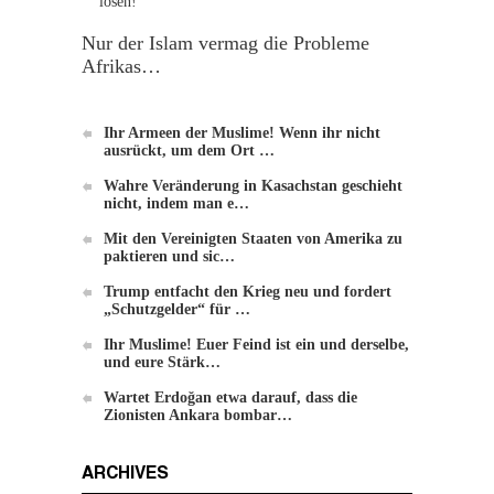
Nur der Islam vermag die Probleme
Afrikas…
Ihr Armeen der Muslime! Wenn ihr nicht
Die Methode von Hizb-ut-Tahrir zur
ausrückt, um dem Ort …
Veränderung
Wahre Veränderung in Kasachstan geschieht
nicht, indem man e…
Mit den Vereinigten Staaten von Amerika zu
paktieren und sic…
Trump entfacht den Krieg neu und fordert
„Schutzgelder“ für …
Ihr Muslime! Euer Feind ist ein und derselbe,
und eure Stärk…
Wartet Erdoğan etwa darauf, dass die
Zionisten Ankara bombar…
ARCHIVES