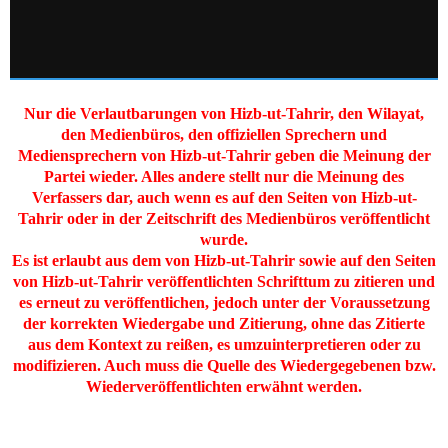
Nur die Verlautbarungen von Hizb-ut-Tahrir, den Wilayat,
den Medienbüros, den offiziellen Sprechern und
Mediensprechern von Hizb-ut-Tahrir geben die Meinung der
Partei wieder. Alles andere stellt nur die Meinung des
Verfassers dar, auch wenn es auf den Seiten von Hizb-ut-
Tahrir oder in der Zeitschrift des Medienbüros veröffentlicht
wurde.
Es ist erlaubt aus dem von Hizb-ut-Tahrir sowie auf den Seiten
von Hizb-ut-Tahrir veröffentlichten Schrifttum zu zitieren und
es erneut zu veröffentlichen, jedoch unter der Voraussetzung
der korrekten Wiedergabe und Zitierung, ohne das Zitierte
aus dem Kontext zu reißen, es umzuinterpretieren oder zu
modifizieren. Auch muss die Quelle des Wiedergegebenen bzw.
Wiederveröffentlichten erwähnt werden.