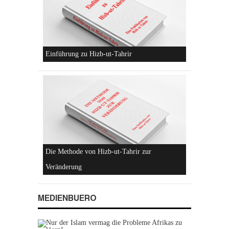
Hizb-ut-Tahrir
Einführung zu Hizb-ut-Tahrir
MEDIENBUERO