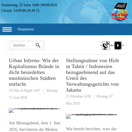
Donnerstag, 23 Safar 1448
|
06/08/2026
Uhrzeit:
14:09:09
(M.M.T)
Hauptmenü
Urban Inferno: Wie der
Stellungnahme von Hizb
Kapitalismus Brände in
ut Tahrir / Indonesien
dicht besiedelten
bezugnehmend auf das
muslimischen Städten
Urteil des
entfacht
Verwaltungsgerichts von
Jakarta
29 Dhu al-Hijjah 1447
|
Montag,
21 Sha'aban 1439
|
Montag, 07
15 Juni 2026
Mai 2018
Am Montagabend, dem 1. Juni
Wie bereits berichtet, wies das
2026, berichteten die Medien