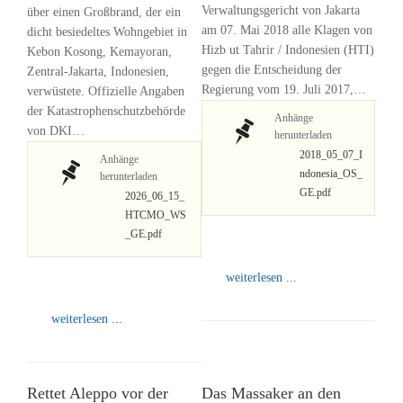
Verwaltungsgericht von Jakarta
über einen Großbrand, der ein
am 07. Mai 2018 alle Klagen von
dicht besiedeltes Wohngebiet in
Hizb ut Tahrir / Indonesien (HTI)
Kebon Kosong, Kemayoran,
gegen die Entscheidung der
Zentral-Jakarta, Indonesien,
Regierung vom 19. Juli 2017,…
verwüstete. Offizielle Angaben
der Katastrophenschutzbehörde
Anhänge
von DKI…
herunterladen
2018_05_07_I
Anhänge
ndonesia_OS_
herunterladen
GE.pdf
2026_06_15_
HTCMO_WS
_GE.pdf
weiterlesen ...
weiterlesen ...
Rettet Aleppo vor der
Das Massaker an den