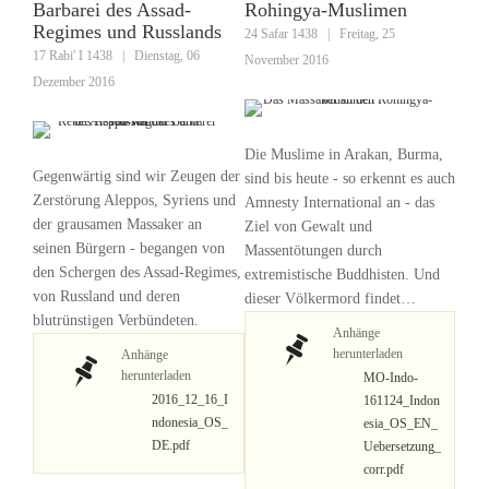
Barbarei des Assad-
Rohingya-Muslimen
Regimes und Russlands
24 Safar 1438
|
Freitag, 25
17 Rabi' I 1438
|
Dienstag, 06
November 2016
Dezember 2016
Die Muslime in Arakan, Burma,
Gegenwärtig sind wir Zeugen der
sind bis heute - so erkennt es auch
Zerstörung Aleppos, Syriens und
Amnesty International an - das
der grausamen Massaker an
Ziel von Gewalt und
seinen Bürgern - begangen von
Massentötungen durch
den Schergen des Assad-Regimes,
extremistische Buddhisten. Und
von Russland und deren
dieser Völkermord findet…
blutrünstigen Verbündeten.
Anhänge
herunterladen
Anhänge
herunterladen
MO-Indo-
2016_12_16_I
161124_Indon
ndonesia_OS_
esia_OS_EN_
DE.pdf
Uebersetzung_
corr.pdf