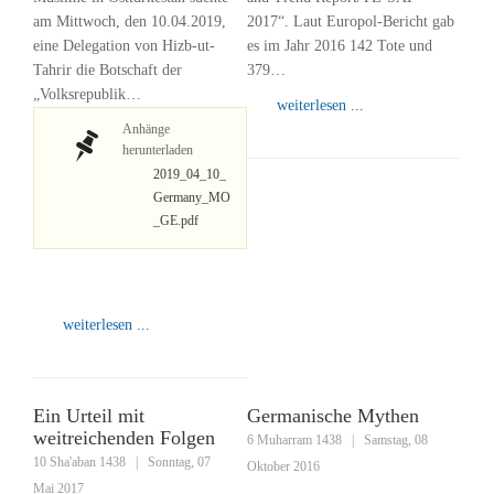
am Mittwoch, den 10.04.2019,
2017“. Laut Europol-Bericht gab
eine Delegation von Hizb-ut-
es im Jahr 2016 142 Tote und
Tahrir die Botschaft der
379…
„Volksrepublik…
weiterlesen ...
Anhänge
herunterladen
2019_04_10_
Germany_MO
_GE.pdf
weiterlesen ...
Ein Urteil mit
Germanische Mythen
weitreichenden Folgen
6 Muharram 1438
|
Samstag, 08
10 Sha'aban 1438
|
Sonntag, 07
Oktober 2016
Mai 2017