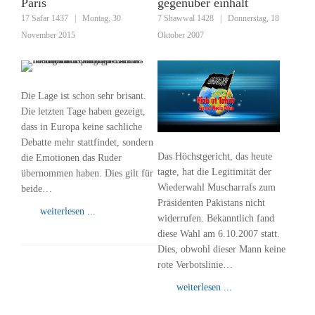
Paris
gegenüber einhält
17 Safar 1437
|
Montag, 30
7 Shawwal 1428
|
Donnerstag, 18
November 2015
Oktober 2007
Die Lage ist schon sehr brisant.
Die letzten Tage haben gezeigt,
dass in Europa keine sachliche
Debatte mehr stattfindet, sondern
Das Höchstgericht, das heute
die Emotionen das Ruder
tagte, hat die Legitimität der
übernommen haben. Dies gilt für
Wiederwahl Muscharrafs zum
beide…
Präsidenten Pakistans nicht
weiterlesen ...
widerrufen. Bekanntlich fand
diese Wahl am 6.10.2007 statt.
Dies, obwohl dieser Mann keine
rote Verbotslinie…
weiterlesen ...