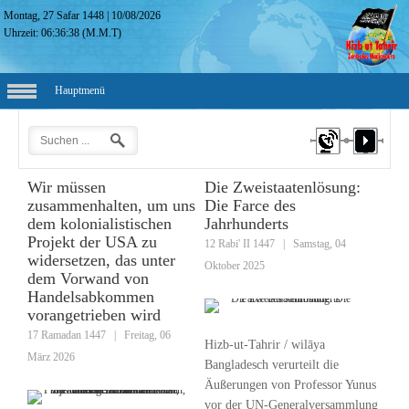
Montag, 27 Safar 1448
|
10/08/2026
Uhrzeit:
06:36:39
(M.M.T)
Hauptmenü
Wir müssen
Die Zweistaatenlösung:
zusammenhalten, um uns
Die Farce des
dem kolonialistischen
Jahrhunderts
Projekt der USA zu
12 Rabi' II 1447
|
Samstag, 04
widersetzen, das unter
Oktober 2025
dem Vorwand von
Handelsabkommen
vorangetrieben wird
17 Ramadan 1447
|
Freitag, 06
Hizb-ut-Tahrir / wilāya
März 2026
Bangladesch verurteilt die
Äußerungen von Professor Yunus
vor der UN-Generalversammlung