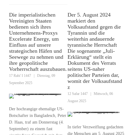
Die imperialistischen
Der 5. August 2024
Vereinigten Staaten
markiert den
bedienen sich ihres
Volksaufstand gegen die
Unternehmens-Proxys
Tyrannin und die
Excelerate Energy, um
weiterhin andauernde
Einfluss auf unsere
tyrannische Herrschaft
strategischen Häfen und
Die sogenannte „Juli-
Seewege zu nehmen und
Erklärung“ stellt ein
ihre geopolitische
Dokument des Verrats
Vorherrschaft auszubauen.
seitens US-naher
politischer Parteien dar,
17 Rabi' I 1447
|
Dienstag, 09
womit der Volksaufstand
September 2025
z
12 Safar 1447
|
Mittwoch, 06
August 2025
Der hochrangige ehemalige US-
Botschafter in Bangladesch, Peter
D. Haas, traf am Donnerstag (4.
In tiefer Verzweiflung gedachten
September) zu einem fast
die Menschen am 5. August 2025