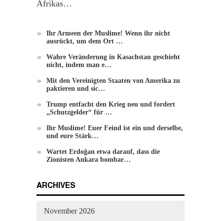
Afrikas…
Ihr Armeen der Muslime! Wenn ihr nicht
ausrückt, um dem Ort …
Einführung zu Hizb-ut-Tahrir
Wahre Veränderung in Kasachstan geschieht
nicht, indem man e…
Mit den Vereinigten Staaten von Amerika zu
paktieren und sic…
Trump entfacht den Krieg neu und fordert
„Schutzgelder“ für …
Ihr Muslime! Euer Feind ist ein und derselbe,
und eure Stärk…
Die Methode von Hizb-ut-Tahrir zur
Wartet Erdoğan etwa darauf, dass die
Veränderung
Zionisten Ankara bombar…
ARCHIVES
November 2026