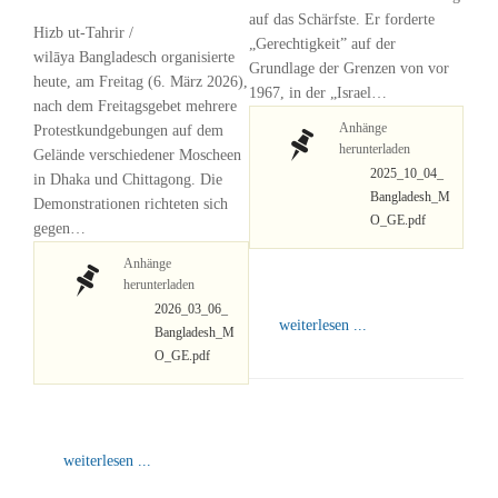
auf das Schärfste. Er forderte
Hizb ut-Tahrir /
„Gerechtigkeit” auf der
wilāya Bangladesch organisierte
Grundlage der Grenzen von vor
heute, am Freitag (6. März 2026),
1967, in der „Israel…
nach dem Freitagsgebet mehrere
Anhänge
Protestkundgebungen auf dem
herunterladen
Gelände verschiedener Moscheen
2025_10_04_
in Dhaka und Chittagong. Die
Bangladesh_M
Demonstrationen richteten sich
O_GE.pdf
gegen…
Anhänge
herunterladen
2026_03_06_
weiterlesen ...
Bangladesh_M
O_GE.pdf
weiterlesen ...