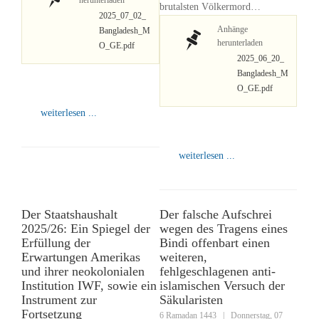
herunterladen
brutalsten Völkermord…
2025_07_02_
Anhänge
Bangladesh_M
herunterladen
O_GE.pdf
2025_06_20_
Bangladesh_M
O_GE.pdf
weiterlesen ...
weiterlesen ...
Der Staatshaushalt
Der falsche Aufschrei
2025/26: Ein Spiegel der
wegen des Tragens eines
Erfüllung der
Bindi offenbart einen
Erwartungen Amerikas
weiteren,
und ihrer neokolonialen
fehlgeschlagenen anti-
Institution IWF, sowie ein
islamischen Versuch der
Instrument zur
Säkularisten
Fortsetzung
6 Ramadan 1443
|
Donnerstag, 07