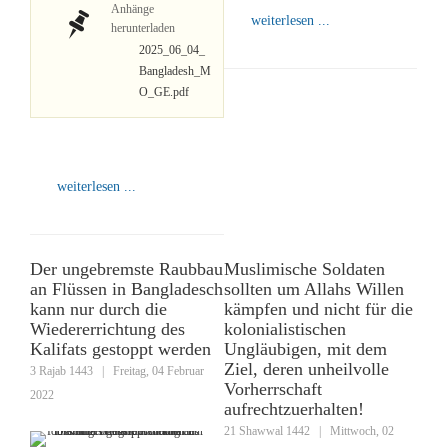
Anhänge
weiterlesen ...
herunterladen
2025_06_04_
Bangladesh_M
O_GE.pdf
weiterlesen ...
Der ungebremste Raubbau
Muslimische Soldaten
an Flüssen in Bangladesch
sollten um Allahs Willen
kann nur durch die
kämpfen und nicht für die
Wiedererrichtung des
kolonialistischen
Kalifats gestoppt werden
Ungläubigen, mit dem
Ziel, deren unheilvolle
3 Rajab 1443
|
Freitag, 04 Februar
Vorherrschaft
2022
aufrechtzuerhalten!
21 Shawwal 1442
|
Mittwoch, 02