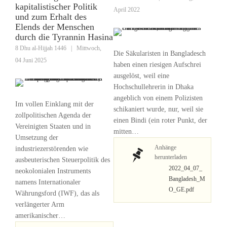
kapitalistischer Politik
April 2022
und zum Erhalt des
Elends der Menschen
durch die Tyrannin Hasina
8 Dhu al-Hijjah 1446
|
Mittwoch,
Die Säkularisten in Bangladesch
04 Juni 2025
haben einen riesigen Aufschrei
ausgelöst, weil eine
Hochschullehrerin in Dhaka
angeblich von einem Polizisten
Im vollen Einklang mit der
schikaniert wurde, nur, weil sie
zollpolitischen Agenda der
einen Bindi (ein roter Punkt, der
Vereinigten Staaten und in
mitten…
Umsetzung der
Anhänge
industriezerstörenden wie
herunterladen
ausbeuterischen Steuerpolitik des
2022_04_07_
neokolonialen Instruments
Bangladesh_M
namens Internationaler
O_GE.pdf
Währungsford (IWF), das als
verlängerter Arm
amerikanischer…