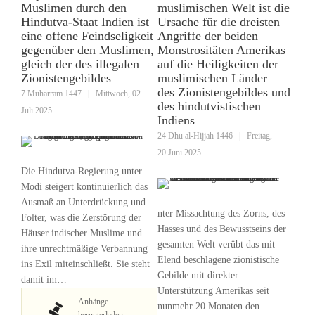
Muslimen durch den
muslimischen Welt ist die
Hindutva-Staat Indien ist
Ursache für die dreisten
eine offene Feindseligkeit
Angriffe der beiden
gegenüber den Muslimen,
Monstrositäten Amerikas
gleich der des illegalen
auf die Heiligkeiten der
Zionistengebildes
muslimischen Länder –
des Zionistengebildes und
7 Muharram 1447
|
Mittwoch, 02
des hindutvistischen
Juli 2025
Indiens
24 Dhu al-Hijjah 1446
|
Freitag,
20 Juni 2025
Die Hindutva-Regierung unter
Modi steigert kontinuierlich das
Ausmaß an Unterdrückung und
nter Missachtung des Zorns, des
Folter, was die Zerstörung der
Hasses und des Bewusstseins der
Häuser indischer Muslime und
gesamten Welt verübt das mit
ihre unrechtmäßige Verbannung
Elend beschlagene zionistische
ins Exil miteinschließt. Sie steht
Gebilde mit direkter
damit im…
Unterstützung Amerikas seit
Anhänge
nunmehr 20 Monaten den