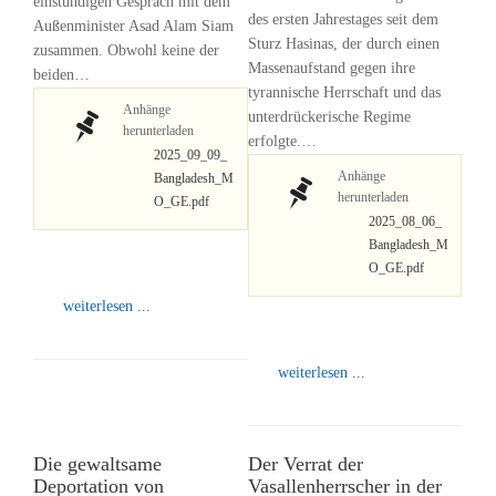
einstündigen Gespräch mit dem
des ersten Jahrestages seit dem
Außenminister Asad Alam Siam
Sturz Hasinas, der durch einen
zusammen. Obwohl keine der
Massenaufstand gegen ihre
beiden…
tyrannische Herrschaft und das
Anhänge
unterdrückerische Regime
herunterladen
erfolgte.…
2025_09_09_
Anhänge
Bangladesh_M
herunterladen
O_GE.pdf
2025_08_06_
Bangladesh_M
O_GE.pdf
weiterlesen ...
weiterlesen ...
Die gewaltsame
Der Verrat der
Deportation von
Vasallenherrscher in der