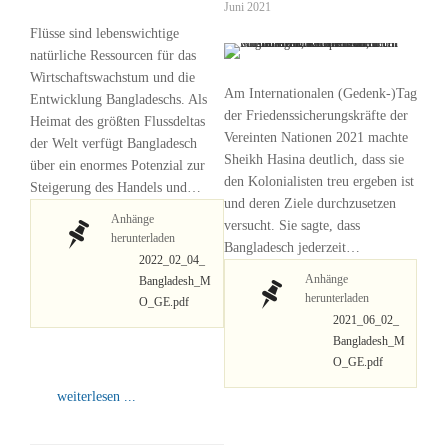
Juni 2021
Flüsse sind lebenswichtige
natürliche Ressourcen für das
Wirtschaftswachstum und die
Am Internationalen (Gedenk-)Tag
Entwicklung Bangladeschs. Als
der Friedenssicherungskräfte der
Heimat des größten Flussdeltas
Vereinten Nationen 2021 machte
der Welt verfügt Bangladesch
Sheikh Hasina deutlich, dass sie
über ein enormes Potenzial zur
den Kolonialisten treu ergeben ist
Steigerung des Handels und…
und deren Ziele durchzusetzen
Anhänge
versucht. Sie sagte, dass
herunterladen
Bangladesch jederzeit…
2022_02_04_
Anhänge
Bangladesh_M
herunterladen
O_GE.pdf
2021_06_02_
Bangladesh_M
O_GE.pdf
weiterlesen ...