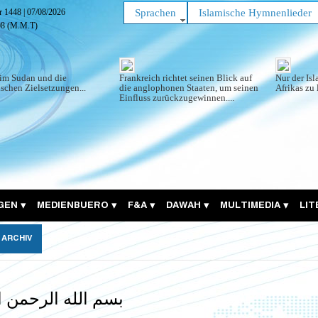
ar 1448
|
07/08/2026
Sprachen
Islamische Hymnenlieder
09
(M.M.T)
im Sudan und die
Frankreich richtet seinen Blick auf
Nur der Is
schen Zielsetzungen...
die anglophonen Staaten, um seinen
Afrikas zu 
Einfluss zurückzugewinnen....
GEN
MEDIENBUERO
F&A
DAWAH
MULTIMEDIA
LI
ARCHIV
بسم الله الرحمن ا