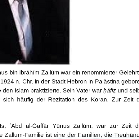
us bin Ibrāhīm Zallūm war ein renommierter Gelehrt
 1924 n. Chr. in der Stadt Hebron in Palästina gebor
 den Islam praktizierte. Sein Vater war
ḥāfiẓ
und sel
ich häufig der Rezitation des Koran. Zur Zeit 
its, ʿAbd al-Ġaffār Yūnus Zallūm, war zur Zeit 
e Zallum-Familie ist eine der Familien, die Treuhän