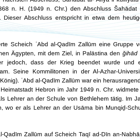
1368 n. H. (1949 n. Chr.) den Abschluss Šahādat 
ng. Dieser Abschluss entspricht in etwa dem heuti
erte Scheich ʿAbd al-Qadīm Zallūm eine Gruppe 
en Ägypten, mit dem Ziel, in Palästina den
ǧihād
 er jedoch, dass der Krieg beendet wurde und 
m. Seine Kommilitonen in der Al-Azhar-Universi
 König). ʿAbd al-Qadīm Zallūm war ein herausragen
 Heimatstadt Hebron im Jahr 1949 n. Chr. widmete
als Lehrer an der Schule von Bethlehem tätig. Im J
n, wo er als Lehrer an der Usāma bin Munqiḏ-Sch
 al-Qadīm Zallūm auf Scheich Taqī ad-Dīn an-Nabhā