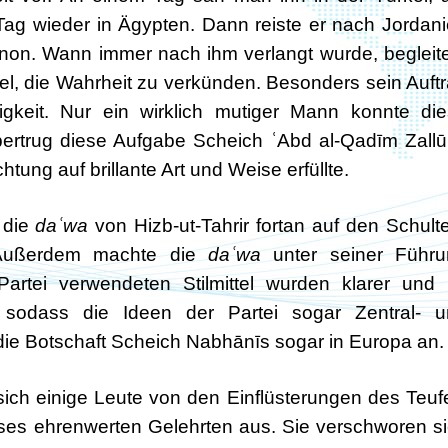
ag wieder in Ägypten. Dann reiste er nach Jordan
anon. Wann immer nach ihm verlangt wurde, begleit
iel, die Wahrheit zu verkünden. Besonders sein Auft
gkeit. Nur ein wirklich mutiger Mann konnte di
ertrug diese Aufgabe Scheich ʿAbd al-Qadīm Zall
tung auf brillante Art und Weise erfüllte.
 die
daʿwa
von Hizb-ut-Tahrir fortan auf den Schult
 Außerdem machte die
daʿwa
unter seiner Führu
Partei verwendeten Stilmittel wurden klarer und 
, sodass die Ideen der Partei sogar Zentral- 
die Botschaft Scheich Nabhānīs sogar in Europa an.
sich einige Leute von den Einflüsterungen des Teuf
eses ehrenwerten Gelehrten aus. Sie verschworen s