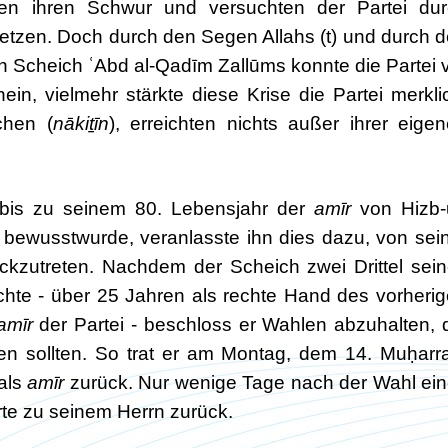
hen ihren Schwur und versuchten der Partei du
setzen. Doch durch den Segen Allahs (t) und durch 
 Scheich ʿAbd al-Qadīm Zallūms konnte die Partei 
in, vielmehr stärkte diese Krise die Partei merkli
chen (
nākiṯ
īn
), erreichten nichts außer ihrer eige
b bis zu seinem 80. Lebensjahr der
amīr
von Hizb-
s bewusstwurde, veranlasste ihn dies dazu, von sei
ückzutreten. Nachdem der Scheich zwei Drittel sei
achte - über 25 Jahren als rechte Hand des vorheri
amīr
der Partei
- beschloss er Wahlen abzuhalten, 
den sollten. So trat er am Montag, dem 14. Muḥar
 als
amīr
zurück. Nur wenige Tage nach der Wahl ei
rte zu seinem Herrn zurück.