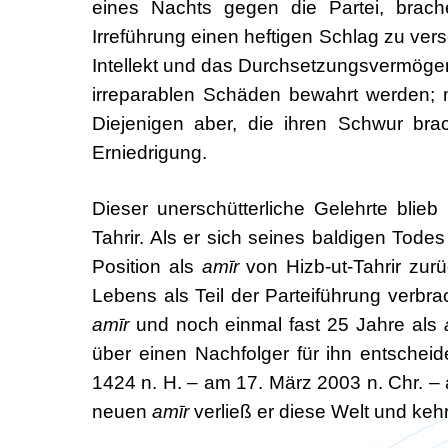
eines Nachts gegen die Partei, brac
Irreführung einen heftigen Schlag zu ver
Intellekt und das Durchsetzungsvermögen
irreparablen Schäden bewahrt werden; ne
Diejenigen aber, die ihren Schwur bra
Erniedrigung.
Dieser unerschütterliche Gelehrte blie
Tahrir. Als er sich seines baldigen Tode
Position als
amīr
von Hizb-ut-Tahrir zur
Lebens als Teil der Parteiführung verbr
amīr
und noch einmal fast 25 Jahre als
über einen Nachfolger für ihn entschei
1424 n. H. – am 17. März 2003 n. Chr. –
neuen
amīr
verließ er diese Welt und keh