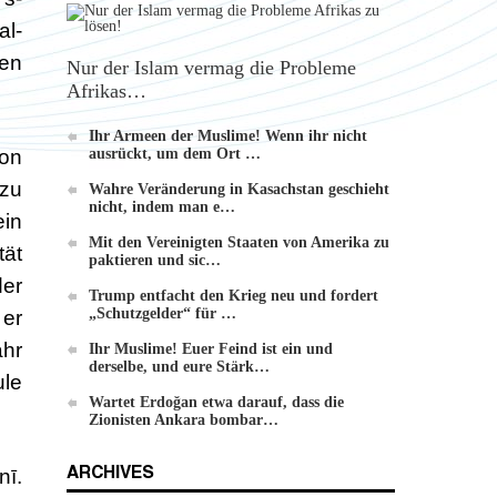
Einführung zu Hizb-ut-Tahrir
al-
gen
Nur der Islam vermag die Probleme
Afrikas…
Ihr Armeen der Muslime! Wenn ihr nicht
von
ausrückt, um dem Ort …
zu
Wahre Veränderung in Kasachstan geschieht
nicht, indem man e…
ein
Die Methode von Hizb-ut-Tahrir zur
Mit den Vereinigten Staaten von Amerika zu
tät
Veränderung
paktieren und sic…
der
Trump entfacht den Krieg neu und fordert
„Schutzgelder“ für …
 er
ahr
Ihr Muslime! Euer Feind ist ein und
derselbe, und eure Stärk…
ule
Wartet Erdoğan etwa darauf, dass die
Zionisten Ankara bombar…
ARCHIVES
nī.