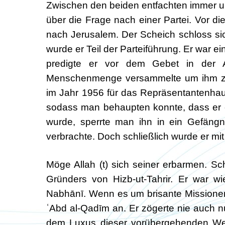
Zwischen den beiden entfachten immer 
über die Frage nach einer Partei. Vor d
nach Jerusalem. Der Scheich schloss si
wurde er Teil der Parteiführung. Er war ei
predigte er vor dem Gebet in der A
Menschenmenge versammelte um ihm zuz
im Jahr 1956 für das Repräsentantenhau
sodass man behaupten konnte, dass er erf
wurde, sperrte man ihn in ein Gefängn
verbrachte. Doch schließlich wurde er mit 
Möge Allah (t) sich seiner erbarmen. S
Gründers von Hizb-ut-Tahrir. Er war w
Nabhānī. Wenn es um brisante Missionen
ʿAbd al-Qadīm an. Er zögerte nie auch 
dem Luxus dieser vorübergehenden Wel