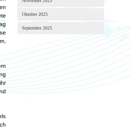
November 2025
ien
Oktober 2025
ete
rag
September 2025
ese
ūm,
ern
ng
ihr
und
els
ich