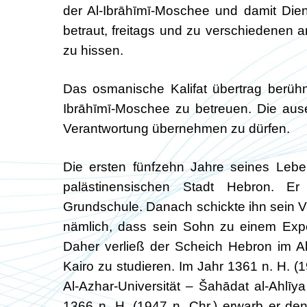
der Al-Ibrāhīmī-Moschee und damit Dien
betraut, freitags und zu verschiedenen 
zu hissen.
Das osmanische Kalifat übertrag berühm
Ibrāhīmī-Moschee zu betreuen. Die aus
Verantwortung übernehmen zu dürfen.
Die ersten fünfzehn Jahre seines Lebe
palästinensischen Stadt Hebron. Er
Grundschule. Danach schickte ihn sein Va
nämlich, dass sein Sohn zu einem Expe
Daher verließ der Scheich Hebron im Al
Kairo zu studieren. Im Jahr 1361 n. H. (
Al-Azhar-Universität – Šahādat al-Ahlīy
1366 n. H. (1947 n. Chr.) erwarb er den 