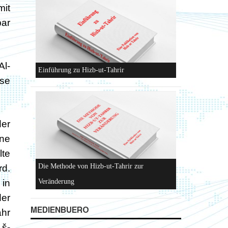
mit
bar
Konzeptionen von Hizb-ut-Tahrir
Al-
ese
der
ne
Hizb-ut-Tahrir
lte
rd.
 in
der
MEDIENBUERO
ahr
 š-