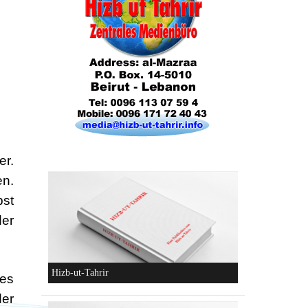
Die Lebensordnung des Islam
er.
en.
bst
Die parteiliche Blockbildung
der
des
der