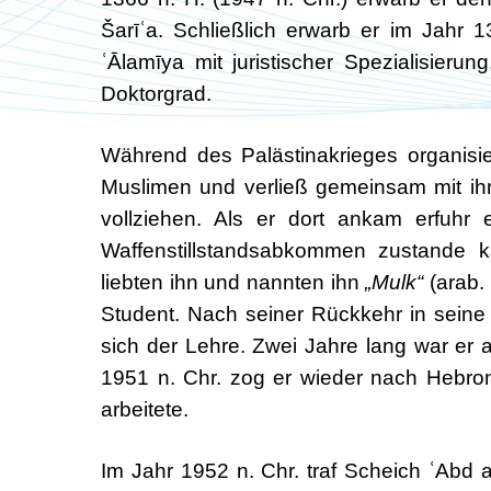
Šarīʿa. Schließlich erwarb er im Jahr 
ʿĀlamīya mit juristischer Spezialisieru
Doktorgrad.
Während des Palästinakrieges organisi
Muslimen und verließ gemeinsam mit ihn
vollziehen. Als er dort ankam erfuhr
Waffenstillstandsabkommen zustande ka
liebten ihn und nannten ihn
„Mulk“
(arab.
Student. Nach seiner Rückkehr in seine
sich der Lehre. Zwei Jahre lang war er 
1951 n. Chr. zog er wieder nach Hebro
arbeitete.
Im Jahr 1952 n. Chr. traf Scheich ʿAbd