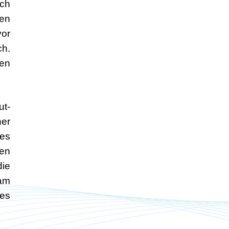
rch
den
vor
ch.
nen
ut-
ner
nes
gen
die
ram
nes