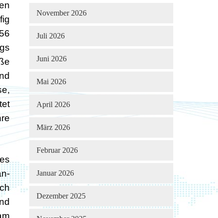
gen
November 2026
fig
956
Juli 2026
ags
Juni 2026
ße
und
Mai 2026
se,
tet
April 2026
hre
März 2026
Februar 2026
des
an-
Januar 2026
ich
Dezember 2025
und
 am