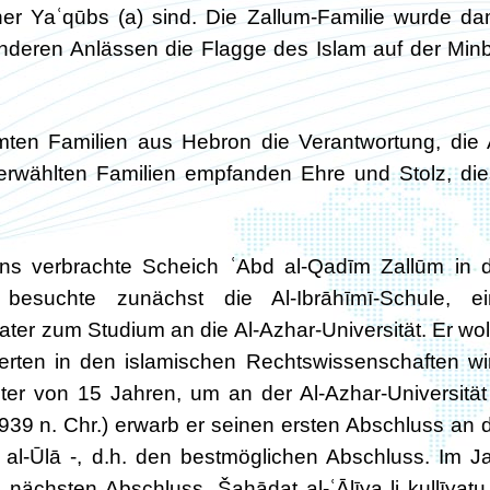
er Yaʿqūbs (a) sind. Die Zallum-Familie wurde da
anderen Anlässen die Flagge des Islam auf der Min
ten Familien aus Hebron die Verantwortung, die 
erwählten Familien empfanden Ehre und Stolz, di
ns verbrachte Scheich ʿAbd al-Qadīm Zallūm in 
 besuchte zunächst die Al-Ibrāhīmī-Schule, ei
ter zum Studium an die Al-Azhar-Universität. Er wol
rten in den islamischen Rechtswissenschaften wi
ter von 15 Jahren, um an der Al-Azhar-Universität
1939 n. Chr.) erwarb er seinen ersten Abschluss an 
a al-Ūlā -, d.h. den bestmöglichen Abschluss. Im J
nächsten Abschluss, Šahādat al-ʿĀlīya li kullīyatu