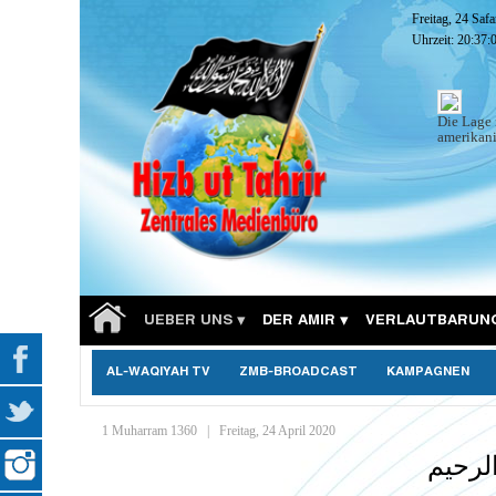
Freitag, 24 Saf
Uhrzeit:
20:37:
Die Lage 
amerikani
UEBER UNS
DER AMIR
VERLAUTBARUN
AL-WAQIYAH TV
ZMB-BROADCAST
KAMPAGNEN
1 Muharram 1360
|
Freitag, 24 April 2020
لرحيم