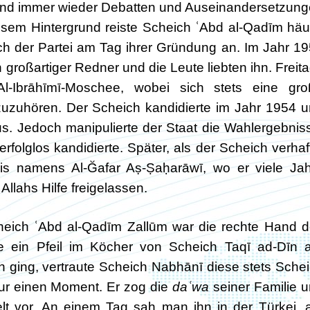
und immer wieder Debatten und Auseinandersetzun
iesem Hintergrund reiste Scheich ʿAbd al-Qadīm häu
ch der Partei am Tag ihrer Gründung an. Im Jahr 1
n großartiger Redner und die Leute liebten ihn. Freit
l-Ibrāhīmī-Moschee, wobei sich stets eine gro
uhören. Der Scheich kandidierte im Jahr 1954 
s. Jedoch manipulierte der Staat die Wahlergebnis
olglos kandidierte. Später, als der Scheich verhaf
is namens Al-Ğafar Aṣ-Ṣaḥarāwī, wo er viele Ja
Allahs Hilfe freigelassen.
cheich ʿAbd al-Qadīm Zallūm war die rechte Hand 
ie ein Pfeil im Köcher von Scheich Taqī ad-Dīn 
 ging, vertraute Scheich Nabhānī diese stets Sche
nur einen Moment. Er zog die
daʿwa
seiner Familie 
t vor. An einem Tag sah man ihn in der Türkei,