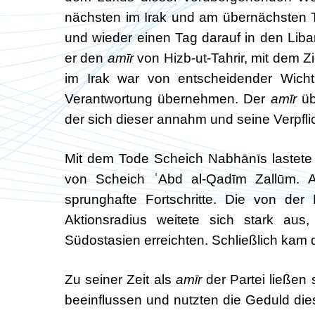
nächsten im Irak und am übernächsten T
und wieder einen Tag darauf in den Lib
er den
amīr
von Hizb-ut-Tahrir, mit dem Z
im Irak war von entscheidender Wichti
Verantwortung übernehmen. Der
amīr
üb
der sich dieser annahm und seine Verpflich
Mit dem Tode Scheich Nabhānīs lastete
von Scheich ʿAbd al-Qadīm Zallūm.
sprunghafte Fortschritte. Die von der 
Aktionsradius weitete sich stark aus
Südostasien erreichten. Schließlich kam 
Zu seiner Zeit als
amīr
der Partei ließen 
beeinflussen und nutzten die Geduld di