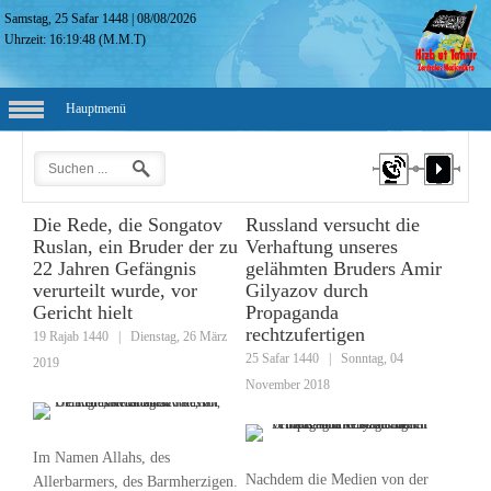
Samstag, 25 Safar 1448
|
08/08/2026
Uhrzeit:
16:19:49
(M.M.T)
Hauptmenü
Die Rede, die Songatov
Russland versucht die
Ruslan, ein Bruder der zu
Verhaftung unseres
22 Jahren Gefängnis
gelähmten Bruders Amir
verurteilt wurde, vor
Gilyazov durch
Gericht hielt
Propaganda
rechtzufertigen
19 Rajab 1440
|
Dienstag, 26 März
25 Safar 1440
|
Sonntag, 04
2019
November 2018
Im Namen Allahs, des
Nachdem die Medien von der
Allerbarmers, des Barmherzigen.