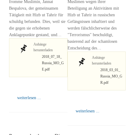
fromme Muslimin, Jannat
Muslimen wegen ihrer
Bespalova, der gemeinsamen
Beteiligung an Aktivitäten mit
Tätigkeit mit Hizb ut Tahrir für
Hizb ut Tahrir in russischen
schuldig befunden. Dies, weil sie
Gefängnissen inhaftiert und
die gegen sie erhobenen
werden fälschlicherweise des
Anklagepunkte gestand, und…
"Terrorismus" beschuldigt,
basierend auf der schamlosen
Anhänge
Entscheidung des…
herunterladen
2018_07_18_
Anhänge
Russia_MO_G
herunterladen
E.pdf
2018_03_01_
Russia_MO_G
R.pdf
weiterlesen ...
weiterlesen ...