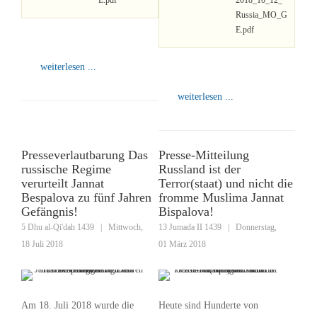
E.pdf
2018_10_12_
Russia_MO_G
E.pdf
weiterlesen ...
weiterlesen ...
Presseverlautbarung Das
Presse-Mitteilung
russische Regime
Russland ist der
verurteilt Jannat
Terror(staat) und nicht die
Bespalova zu fünf Jahren
fromme Muslima Jannat
Gefängnis!
Bispalova!
5 Dhu al-Qi'dah 1439
|
Mittwoch,
13 Jumada II 1439
|
Donnerstag,
18 Juli 2018
01 März 2018
Am 18. Juli 2018 wurde die
Heute sind Hunderte von