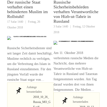
Der russische Staat
Russische
verhaftet einen
Sicherheitsbehörden
behinderten Muslim im
verhaften Verantwortliche
Rollstuhl!
von Hizb-ut-Tahrir in
Russland
17 Safar 1440
|
Freitag, 26
3 Safar 1440
|
Freitag, 12 Oktober
Oktober 2018
2018
Russische Sicherheitsdienste sind
Am 11. Oktober 2018
seit langer Zeit damit beschäftigt,
verbreiteten russische Medien die
Muslime rechtlich zu verfolgen,
Nachricht, dass mehrere
um die Verbreitung des Islam in
Verantwortliche von Hizb-ut-
Russland einzudämmen. Für den
Tahrir in Russland und Tatarstan
jüngsten Vorfall wurde der
festgenommen wurden. Am Tag
russische Staat sogar von…
darauf wurden drei von ihnen
Anhänge
festgenommen. Die Medien…
herunterladen
2018_10_26_
Anhänge
herunterladen
Russia_MO_G