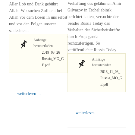
Verhaftung des gelähmten Amir
Aller Lob und Dank gebührt
Gilyazov in Tscheljabinsk
Allah. Wir suchen Zuflucht bei
berichtet hatten, versuchte der
Allah vor dem Bösen in uns selbst
Sender Russia Today das
und vor den Folgen unserer
Verhalten der Sicherheitskräfte
schlechten…
durch Propaganda
Anhänge
rechtzufertigen. So
herunterladen
veröffentlichte Russia Today…
2019_03_26_
Russia_MO_G
Anhänge
E.pdf
herunterladen
2018_11_03_
Russia_MO_G
E.pdf
weiterlesen ...
weiterlesen ...