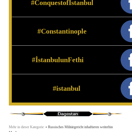
#ConquestofIstanbul
#Constantinople
İstanbulunFethi#
#istanbul
Mehr in dieser Kategorie:
« Russisches Militärgericht inhaftieren weiterhin