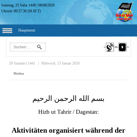
Samstag, 25 Safar 1448
|
08/08/2026
Uhrzeit:
00:57:31
(M.M.T)
Hauptmenü
20 Jumada I 1441
|
Mittwoch, 15 Januar 2020
Medien
بسم الله الرحمن الرحيم
Hizb ut Tahrir / Dagestan:
Aktivitäten organisiert während der