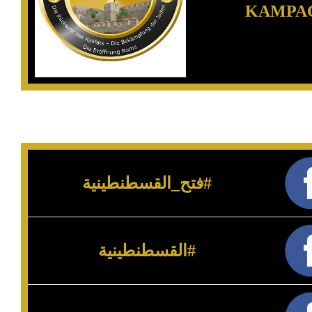
KAMPAG
#فتح_القسطنطينية
#القسطنطينية