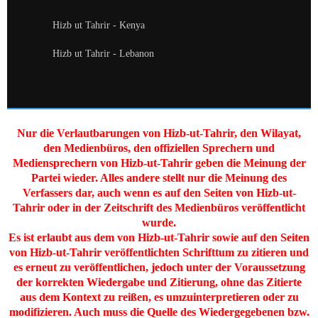
Hizb ut Tahrir - Kenya
Hizb ut Tahrir - Lebanon
Nur die Verlautbarungen von Hizb-ut-Tahrir, den Wilayat,
den Medienbüros, den offiziellen Sprechern und
Mediensprechern von Hizb-ut-Tahrir geben die Meinung der
Partei wieder. Alles andere stellt nur die Meinung des
Verfassers dar, auch wenn es auf den Seiten von Hizb-ut-
Tahrir oder in der Zeitschrift des Medienbüros veröffentlicht
wurde.
Es ist erlaubt aus dem von Hizb-ut-Tahrir sowie auf den Seiten
von Hizb-ut-Tahrir veröffentlichten Schrifttum zu zitieren und
es erneut zu veröffentlichen, jedoch unter der Voraussetzung
der korrekten Wiedergabe und Zitierung, ohne das Zitierte
aus dem Kontext zu reißen, es umzuinterpretieren oder zu
modifizieren. Auch muss die Quelle des Wiedergegebenen bzw.