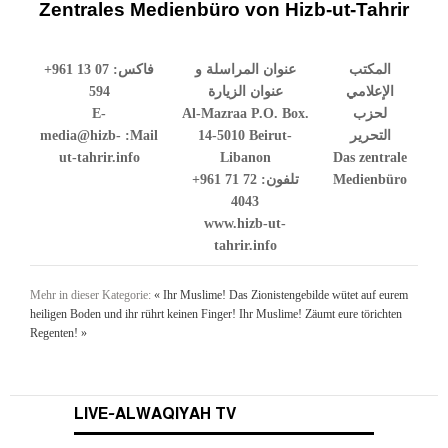
Zentrales Medienbüro von Hizb-ut-Tahrir
+961 13 07
فاكس:
عنوان المراسلة و
المكتب
594
عنوان الزيارة
الإعلامي
E-
Al-Mazraa P.O. Box.
لحزب
media@hizb-
Mail:
14-5010 Beirut-
التحرير
ut-tahrir.info
Libanon
Das zentrale
+961 71 72
تلفون:
Medienbüro
4043
www.hizb-ut-
tahrir.info
Mehr in dieser Kategorie:
« Ihr Muslime! Das Zionistengebilde wütet auf eurem
heiligen Boden und ihr rührt keinen Finger!
Ihr Muslime! Zäumt eure törichten
Regenten! »
LIVE-ALWAQIYAH TV