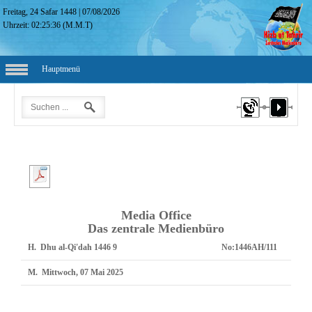
Freitag, 24 Safar 1448
|
07/08/2026
Uhrzeit:
02:25:37
(M.M.T)
Hauptmenü
Media Office
Das zentrale Medienbüro
H.
9 Dhu al-Qi'dah 1446
No:
1446AH/111
M.
Mittwoch, 07 Mai 2025