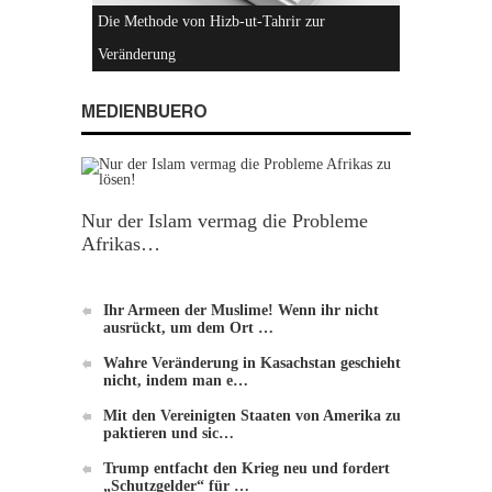
Hizb-ut-Tahrir
MEDIENBUERO
Nur der Islam vermag die Probleme
Afrikas…
Einführung zu Hizb-ut-Tahrir
Ihr Armeen der Muslime! Wenn ihr nicht
ausrückt, um dem Ort …
Wahre Veränderung in Kasachstan geschieht
nicht, indem man e…
Mit den Vereinigten Staaten von Amerika zu
paktieren und sic…
Die Methode von Hizb-ut-Tahrir zur
Trump entfacht den Krieg neu und fordert
„Schutzgelder“ für …