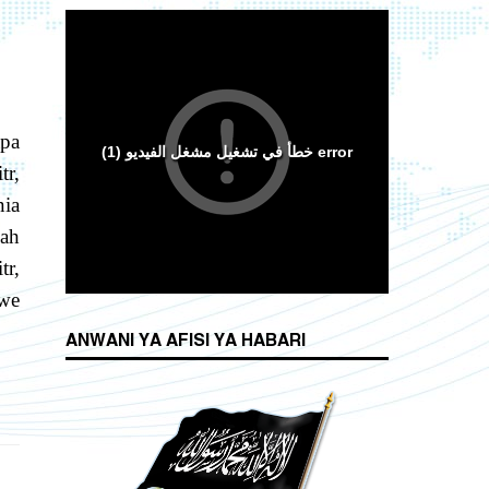
pa
tr,
ia
mah
r,
we
ANWANI YA AFISI YA HABARI