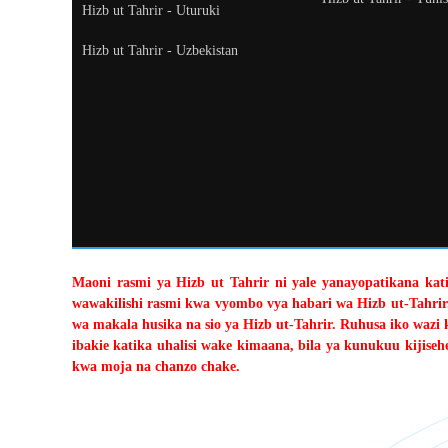
Hizb ut Tahrir - Uturuki
Hizb ut Tahrir - Uzbekistan
Maoni rasmi ya Hizb ut Tahrir ni yale yanayopatikana katik
wawakilishi rasmi kwa vyombo vya habari wa Hizb ut-Tahrir
wa makala husika na sio ya Hizb ut-Tahrir. Ruhusa iko wazi 
ibakie katika uhalisi wake kimaana, bila ya kunukuu kiji
kwa moja na chanzo chake.