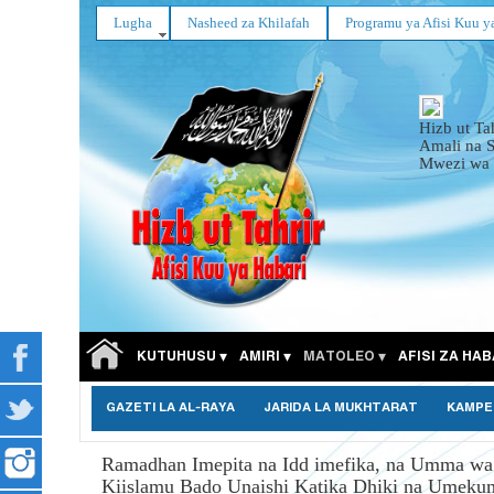
Lugha
Nasheed za Khilafah
Programu ya Afisi Kuu y
Hizb ut Ta
Amali na 
Mwezi wa 
KUTUHUSU
AMIRI
MATOLEO
AFISI ZA HAB
GAZETI LA AL-RAYA
JARIDA LA MUKHTARAT
KAMPE
Ramadhan Imepita na Idd imefika, na Umma wa
Kiislamu Bado Unaishi Katika Dhiki na Umek