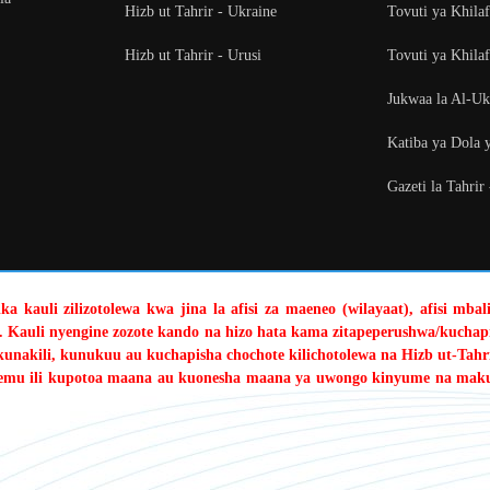
Hizb ut Tahrir - Ukraine
Tovuti ya Khila
Hizb ut Tahrir - Urusi
Tovuti ya Khilaf
Jukwaa la Al-U
Katiba ya Dola 
Gazeti la Tahrir
a kauli zilizotolewa kwa jina la afisi za maeneo (wilayaat), afisi mba
. Kauli nyengine zozote kando na hizo hata kama zitapeperushwa/kuchapi
kunakili, kunukuu au kuchapisha chochote kilichotolewa na Hizb ut-Tahri
sehemu ili kupotoa maana au kuonesha maana ya uwongo kinyume na mak