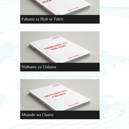
Fahamu za Hizb ut Tahrir
Nidhamu ya Uislamu
Muundo wa Chama