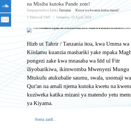
na Misiba kutoka Pande zote!
Imepeperushwa katika
Tanzania
Kuwa wa kwanza kutoa maoni!
1 Shawwal 1445
|
Jumatano, 10 Aprili 2024
Hizb ut Tahrir / Tanzania itoa, kwa Umma wa
Kiislamu kuanzia mashariki yake mpaka Magh
pongezi zake kwa mnasaba wa Idd ul Fitr
iliyobarikiwa, ikimwomba Mwenyezi Mungu
Mtukufu atukubalie saumu, swala, usomaji wa
Qur'an na amali njema kutoka kwetu na kwen
kuziweka katika mizani ya matendo yetu mem
ya Kiyama.
Soma zaidi...