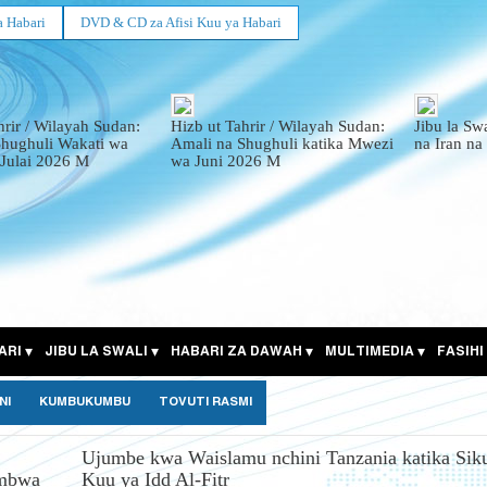
a Habari
DVD & CD za Afisi Kuu ya Habari
hrir / Wilayah Sudan:
Hizb ut Tahrir / Wilayah Sudan:
Jibu la Sw
Shughuli Wakati wa
Amali na Shughuli katika Mwezi
na Iran na
Julai 2026 M
wa Juni 2026 M
ARI
JIBU LA SWALI
HABARI ZA DAWAH
MULTIMEDIA
FASIHI
NI
KUMBUKUMBU
TOVUTI RASMI
Ujumbe kwa Waislamu nchini Tanzania katika Sik
umbwa
Kuu ya Idd Al-Fitr