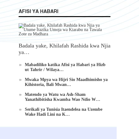
AFISI YA HABARI
Badala yake, Khilafah Rashida kwa Njia
ya…
Mabadiliko katika Afisi ya Habari ya Hizb
ut Tahrir / Wilaya…
Mwaka Mpya wa Hijri Sio Maadhimisho ya
Kihistoria, Bali Mwan…
Matendo ya Watu wa Ash-Sham
Yanathibitisha Kwamba Wao Ndio W…
Serikali ya Tunisia Itaendelea na Uzembe
Wake Hadi Lini na K…