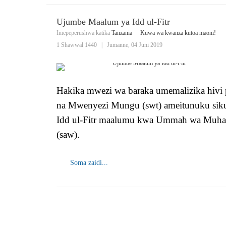
Ujumbe Maalum ya Idd ul-Fitr
Imepeperushwa katika
Tanzania
Kuwa wa kwanza kutoa maoni!
1 Shawwal 1440
|
Jumanne, 04 Juni 2019
Hakika mwezi wa baraka umemalizika hivi
na Mwenyezi Mungu (swt) ameitunuku siku
Idd ul-Fitr maalumu kwa Ummah wa Mu
(saw).
Soma zaidi...