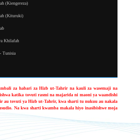
fah (Kiengereza)
ah (Kituruki)
kab
ya Khilafah
 - Tunisia
limbali za habari za Hizb ut-Tahrir na kauli za wasemaji na
shwa katika tovuti rasmi na majarida ni maoni ya waandishi
r au tovuti ya Hizb ut-Tahrir, kwa sharti tu nukuu au nakala
usudio. Na kwa sharti kwamba makala hiyo inasibishwe moja