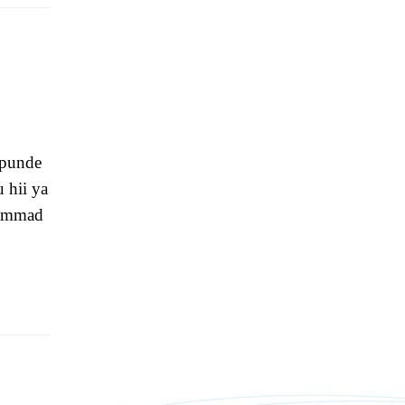
 punde
 hii ya
hammad