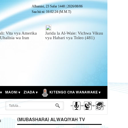
Alhamisi, 23 Safar 1448
|
2026/08/06
Saa hii ni:
16:02:25
(M.M.T)
ali: Vita vya Amerika
Jarida la Al-Waie: Vichwa Vikuu
 Uhalisia wa Iran
vya Habari vya Toleo (481)
MAONI
ZIADA
KITENGO CHA WANAWAKE
(MUBASHARA) ALWAQIYAH TV
u