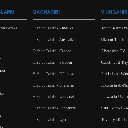
SLAMU
MAGHARIBI
VIUNGANIS
i ya Baraka
Hizb ut Tahrir - Amerika
Tovuti Rasmi ya
Hizb ut Tahrir - Australia
Hizb ut Tahrir -
Hizb ut Tahrir - Canada
Alwaqiyah TV
n
Hizb ut Tahrir - Sweden
Gazeti la Al-Ra
non
Hizb ut Tahrir - Ufaransa
Jarida la Al-Wai
Hizb ut Tahrir - Ufaransa
Jukwaa la Al-N
oko
Hizb ut Tahrir - Uholanzi
Jukwaa la Uzbek
Hizb ut Tahrir - Uingereza
Sauti Kutoka Al
n
Hizb ut Tahrir - Ujerumani
Tovuti ya Khila
ia