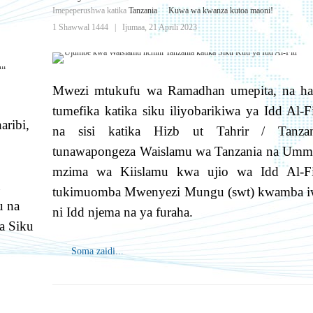
Imepeperushwa katika
Tanzania
Kuwa wa kwanza kutoa maoni!
1 Shawwal 1444
|
Ijumaa, 21 Aprili 2023
Mwezi mtukufu wa Ramadhan umepita, na ha
tumefika katika siku iliyobarikiwa ya Idd Al-Fi
aribi,
na sisi katika Hizb ut Tahrir / Tanzan
tunawapongeza Waislamu wa Tanzania na Um
mzima wa Kiislamu kwa ujio wa Idd Al-Fit
tukimuomba Mwenyezi Mungu (swt) kwamba i
u na
ni Idd njema na ya furaha.
a Siku
Soma zaidi...