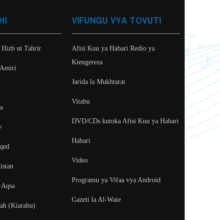
HI
VIFUNGU VYA TOVUTI
 Hizb ut Tahrir
Afisi Kuu ya Habari Redio ya
Kiengereza
 Amiri
Jarida la Mukhtarat
Vitabu
ya
DVD/CDs kutoka Afisi Kuu ya Habari
e
Habari
aqed
Video
istan
Programu ya Vifaa vya Android
-Aqsa
Gazeti la Al-Waie
fah (Kiarabu)