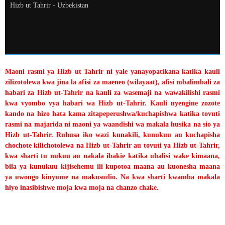
Hizb ut Tahrir - Uzbekistan
Maoni rasmi ya Hizb ut Tahrir ni yale yanayopatikana katika kauli
zilizotolewa kwa jina la afisi za maeneo (wilayaat), afisi mbalimbali za
habari za Hizb ut-Tahrir na kauli za wasemaji na wawakilishi rasmi
kwa vyombo vya habari wa Hizb ut-Tahrir. Kauli nyengine zozote
kando na hizo hata kama zitapeperushwa/kuchapishwa katika tovuti
rasmi na majarida ni maoni ya waandishi wa makala husika na sio ya
Hizb ut-Tahrir. Ruhusa iko wazi kunakili, kunukuu au kuchapisha
chochote kilichotolewa na Hizb ut-Tahrir au tovuti ya Hizb ut-Tahrir,
kwa sharti tu nukuu au nakala ibakie katika uhalisi wake kimaana,
bila ya kunukuu kijisehemu ili kupotoa maana au kuonesha maana
ya uwongo kinyume na makusudio. Na kwa sharti kwamba makala
hiyo inasibishwe moja kwa moja na chanzo chake.