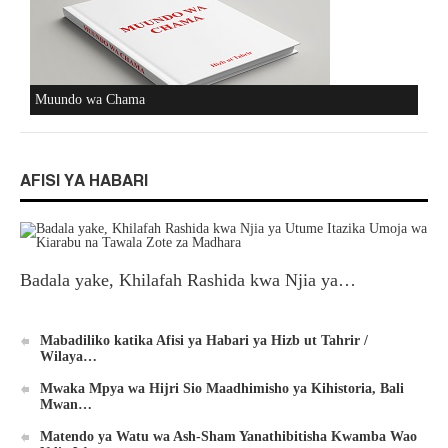
Muundo wa Chama
AFISI YA HABARI
Badala yake, Khilafah Rashida kwa Njia ya…
Mabadiliko katika Afisi ya Habari ya Hizb ut Tahrir /
Wilaya…
Mwaka Mpya wa Hijri Sio Maadhimisho ya Kihistoria, Bali
Mwan…
Matendo ya Watu wa Ash-Sham Yanathibitisha Kwamba Wao