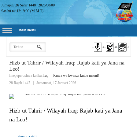
Jumapili, 26 Safar 1448
|
2026/08/09
Saa hii ni:
13:19:01
(M.M.T)
Main menu
Hizb ut Tahrir / Wilayah Iraq: Rajab kati ya Jana na
Leo!
Imepeperushwa katika
Iraq
Kuwa wa kwanza kutoa maoni!
28 Rajab 1447
|
Jumamosi, 17 Januari 2026
Hizb ut Tahrir / Wilayah Iraq: Rajab kati ya Jana
na Leo!
Soma zaidi...