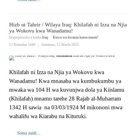
Hizb ut Tahrir / Wilaya Iraq: Khilafah ni Izza na Njia
ya Wokovu kwa Wanadamu!
Imepeperushwa katika
Iraq
Kuwa wa kwanza kutoa maoni!
12 Ramadan 1446
|
Jumatano, 12 Machi 2025
Khilafah ni Izza na Njia ya Wokovu kwa
Wanadamu! Kwa mnasaba wa kumbukumbu ya
mwaka wa 104 H wa kuvunjwa dola ya Kiislamu
(Khilafah) mnamo tarehe 28 Rajab al-Muharram
1342 H sawia na 03/03/1924 M mikononi mwa
wahalifu wa Kiarabu na Kituruki.
Soma zaidi...