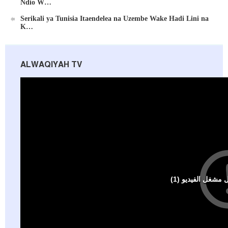
Ndio W…
Serikali ya Tunisia Itaendelea na Uzembe Wake Hadi Lini na
K…
ALWAQIYAH TV