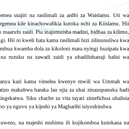
mea utajiri na rasilimali za ardhi za Waislamu. Uti wa
emea kile kinachowafikia kutoka nchi za Kiislamu. Hii
o maarufu zaidi. Pia inajumuisha madini, bidhaa za kilimo,
gi. Hii ni kweli hata kama rasilimali hizi zilinunuliwa kwa
atambua kwamba dola za kikoloni mara nyingi huzipata kwa
a ruzuku na zawadi zaidi ya ubadilishanaji halisi wa
inafanya kazi kama vimelea kwenye mwili wa Ummah wa
atizo makubwa haraka lau njia za uhai zinazopanuka hadi
gekatwa. Siku chache za vita tayari zimefichua uhalisia
ano ya nguvu ya kijeshi ya Magharibi isiyoshindwa.
 uwezo, na majeshi muhimu ili kujikomboa kutokana na