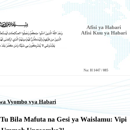
Afisi ya Habari
Afisi Kuu ya Habari
Na:
H 1447 / 085
kwa Vyombo vya Habari
Tu Bila Mafuta na Gesi ya Waislamu: Vipi