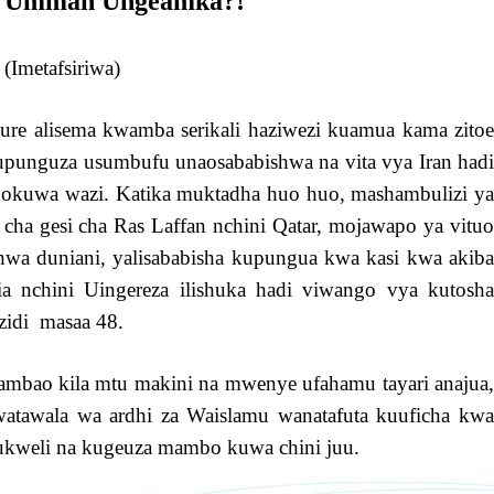
wa Ummah Ungeamka?!
(Imetafsiriwa)
ure alisema kwamba serikali haziwezi kuamua kama zitoe
 kupunguza usumbufu unaosababishwa na vita vya Iran hadi
kuwa wazi. Katika muktadha huo huo, mashambulizi ya
cha gesi cha Ras Laffan nchini Qatar, mojawapo ya vituo
shwa duniani, yalisababisha kupungua kwa kasi kwa akiba
lia nchini Uingereza ilishuka hadi viwango vya kutosha
zidi masaa 48.
 ambao kila mtu makini na mwenye ufahamu tayari anajua,
atawala wa ardhi za Waislamu wanatafuta kuuficha kwa
weli na kugeuza mambo kuwa chini juu.