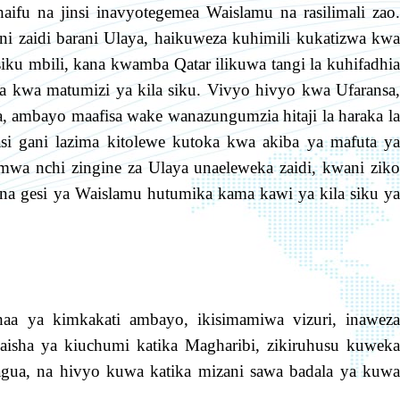
aifu na jinsi inavyotegemea Waislamu na rasilimali zao.
ni zaidi barani Ulaya, haikuweza kuhimili kukatizwa kwa
iku mbili, kana kwamba Qatar ilikuwa tangi la kuhifadhia
a kwa matumizi ya kila siku. Vivyo hivyo kwa Ufaransa,
a, ambayo maafisa wake wanazungumzia hitaji la haraka la
kiasi gani lazima kitolewe kutoka kwa akiba ya mafuta ya
wa nchi zingine za Ulaya unaeleweka zaidi, kwani ziko
ta na gesi ya Waislamu hutumika kama kawi ya kila siku ya
 ya kimkakati ambayo, ikisimamiwa vizuri, inaweza
isha ya kiuchumi katika Magharibi, zikiruhusu kuweka
gua, na hivyo kuwa katika mizani sawa badala ya kuwa