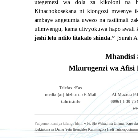
utegemezi wa dola za kikoloni na h
Kinachokosekana ni kiongozi mwenye i
ambaye angetumia uwezo na rasilimali zak
ulimwengu, kama ulivyokuwa hapo awali k
jeshi letu ndilo litakalo shinda.”
[Surah A
Mhandisi 
Mkurugenzi wa Afisi
Telefax
Fax:
media (at) hizb-ut-
E-Mail:
Al-Mazraa P.O
tahrir.info
00961 1 30 75 
ww
Yaliyomo ndani ya kifungu hichi:
« Je, Sio Wakati wa Ummah Kuweke
Kukiukwa na Damu Yetu Itaendelea Kumwagika Hadi Tutakaposimamis