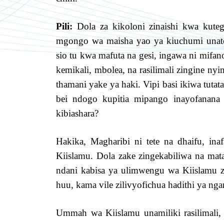
Pili:
Dola za kikoloni zinaishi kwa kutege
mgongo wa maisha yao ya kiuchumi unateg
sio tu kwa mafuta na gesi, ingawa ni mifan
kemikali, mbolea, na rasilimali zingine nyin
thamani yake ya haki. Vipi basi ikiwa tut
bei ndogo kupitia mipango inayofanana n
kibiashara?
Hakika, Magharibi ni tete na dhaifu, 
Kiislamu. Dola zake zingekabiliwa na mat
ndani kabisa ya ulimwengu wa Kiislamu zin
huu, kama vile zilivyofichua hadithi ya ng
Ummah wa Kiislamu unamiliki rasilimali,