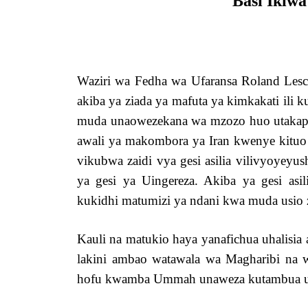
Basi Iki
Waziri wa Fedha wa Ufaransa Roland Lesc
akiba ya ziada ya mafuta ya kimkakati ili
muda unaowezekana wa mzozo huo utakapo
awali ya makombora ya Iran kwenye kituo 
vikubwa zaidi vya gesi asilia vilivyoyeyu
ya gesi ya Uingereza. Akiba ya gesi asi
kukidhi matumizi ya ndani kwa muda usio 
Kauli na matukio haya yanafichua uhalisia
lakini ambao watawala wa Magharibi na w
hofu kwamba Ummah unaweza kutambua uk