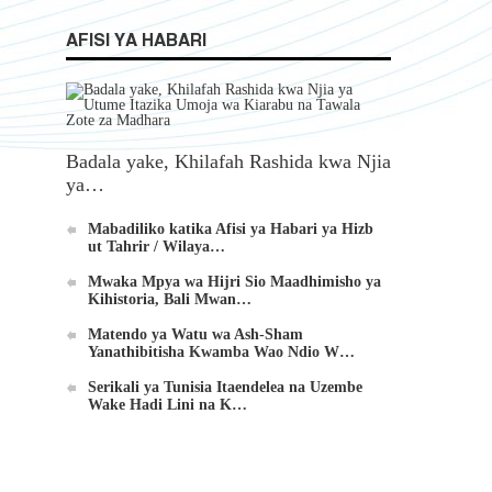
AFISI YA HABARI
Badala yake, Khilafah Rashida kwa Njia
ya…
Mabadiliko katika Afisi ya Habari ya Hizb
ut Tahrir / Wilaya…
Mwaka Mpya wa Hijri Sio Maadhimisho ya
Kihistoria, Bali Mwan…
Matendo ya Watu wa Ash-Sham
Yanathibitisha Kwamba Wao Ndio W…
Serikali ya Tunisia Itaendelea na Uzembe
Wake Hadi Lini na K…