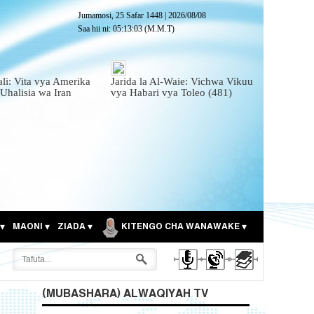
Jumamosi, 25 Safar 1448
|
2026/08/08
Saa hii ni:
05:13:04
(M.M.T)
ali: Vita vya Amerika
Jarida la Al-Waie: Vichwa Vikuu
 Uhalisia wa Iran
vya Habari vya Toleo (481)
MAONI
ZIADA
KITENGO CHA WANAWAKE
(MUBASHARA) ALWAQIYAH TV