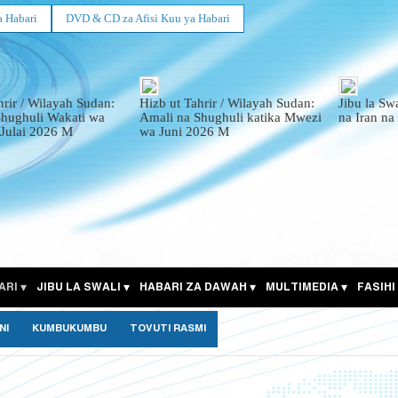
a Habari
DVD & CD za Afisi Kuu ya Habari
hrir / Wilayah Sudan:
Hizb ut Tahrir / Wilayah Sudan:
Jibu la Sw
Shughuli Wakati wa
Amali na Shughuli katika Mwezi
na Iran na
Julai 2026 M
wa Juni 2026 M
ARI
JIBU LA SWALI
HABARI ZA DAWAH
MULTIMEDIA
FASIHI
NI
KUMBUKUMBU
TOVUTI RASMI