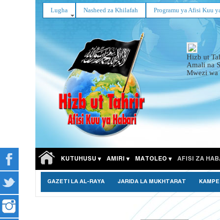
Lugha
Nasheed za Khilafah
Programu ya Afisi Kuu y
Hizb ut Ta
Amali na 
Mwezi wa 
KUTUHUSU
AMIRI
MATOLEO
AFISI ZA HAB
GAZETI LA AL-RAYA
JARIDA LA MUKHTARAT
KAMPE