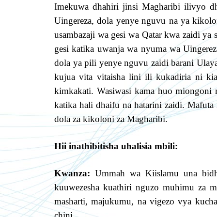
Imekuwa dhahiri jinsi Magharibi ilivyo dh
Uingereza, dola yenye nguvu na ya kikolo
usambazaji wa gesi wa Qatar kwa zaidi ya s
gesi katika uwanja wa nyuma wa Uingerez
dola ya pili yenye nguvu zaidi barani Ulay
kujua vita vitaisha lini ili kukadiria ni 
kimkakati. Wasiwasi kama huo miongoni m
katika hali dhaifu na hatarini zaidi. Mafu
dola za kikoloni za Magharibi.
Hii inathibitisha uhalisia mbili:
Kwanza:
Ummah wa Kiislamu una bidhaa
kuuwezesha kuathiri nguzo muhimu za ma
masharti, majukumu, na vigezo vya kucha
chini.