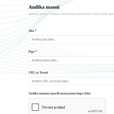
Andika maoni
Hakikisha umejaza (*) habari zinazohitajika palipoashiriwa. Kodi za HTML hazi
Jina *
Pepe *
URL ya Tovuti
Andika maneno mawili unayoyaona hapo chini