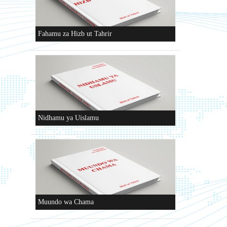
Fahamu za Hizb ut Tahrir
Nidhamu ya Uislamu
Muundo wa Chama