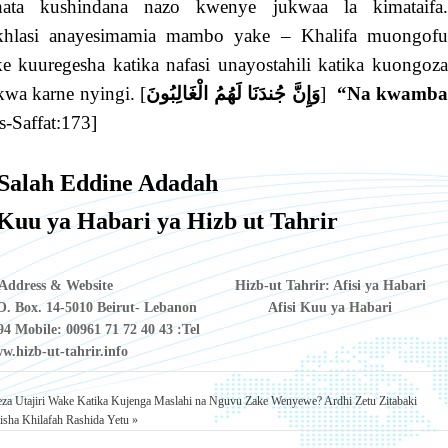
ata kushindana nazo kwenye jukwaa la kimataifa.
khlasi anayesimamia mambo yake – Khalifa muongofu
e kuuregesha katika nafasi unayostahili katika kuongoza
wa karne nyingi. [
وَإِنَّ جُندَنَا لَهُمُ الْغَالِبُونَ
]
“Na kwamba
s-Saffat:173]
Salah Eddine Adadah
 Kuu ya Habari
ya Hizb ut Tahrir
Address & Website
Hizb-ut Tahrir: Afisi ya Habari
. Box. 14-5010 Beirut- Lebanon
Afisi Kuu ya Habari
94 Mobile: 00961 71 72 40 43
Tel:
w.hizb-ut-tahrir.info
za Utajiri Wake Katika Kujenga Maslahi na Nguvu Zake Wenyewe?
Ardhi Zetu Zitabaki
ha Khilafah Rashida Yetu »