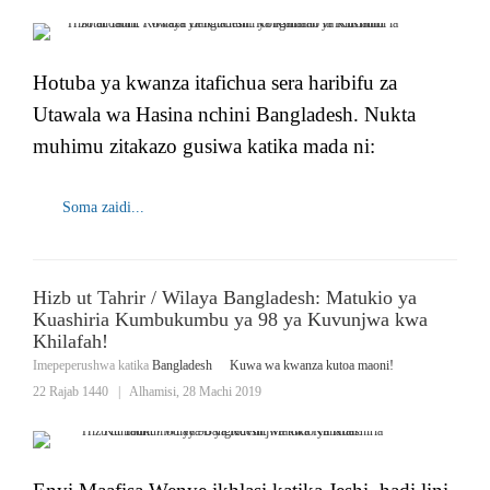
Hotuba ya kwanza itafichua sera haribifu za
Utawala wa Hasina nchini Bangladesh. Nukta
muhimu zitakazo gusiwa katika mada ni:
Soma zaidi...
Hizb ut Tahrir / Wilaya Bangladesh: Matukio ya
Kuashiria Kumbukumbu ya 98 ya Kuvunjwa kwa
Khilafah!
Imepeperushwa katika
Bangladesh
Kuwa wa kwanza kutoa maoni!
22 Rajab 1440
|
Alhamisi, 28 Machi 2019