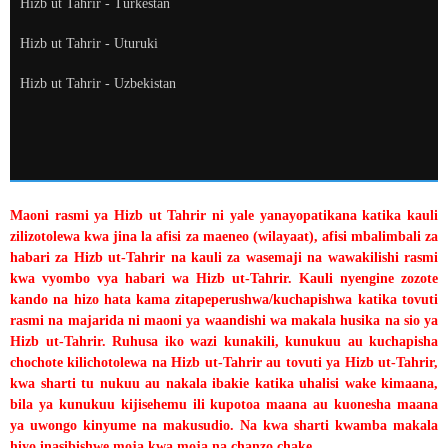
Hizb ut Tahrir - Turkestan
Hizb ut Tahrir - Uturuki
Hizb ut Tahrir - Uzbekistan
Maoni rasmi ya Hizb ut Tahrir ni yale yanayopatikana katika kauli
zilizotolewa kwa jina la afisi za maeneo (wilayaat), afisi mbalimbali za
habari za Hizb ut-Tahrir na kauli za wasemaji na wawakilishi rasmi
kwa vyombo vya habari wa Hizb ut-Tahrir. Kauli nyengine zozote
kando na hizo hata kama zitapeperushwa/kuchapishwa katika tovuti
rasmi na majarida ni maoni ya waandishi wa makala husika na sio ya
Hizb ut-Tahrir. Ruhusa iko wazi kunakili, kunukuu au kuchapisha
chochote kilichotolewa na Hizb ut-Tahrir au tovuti ya Hizb ut-Tahrir,
kwa sharti tu nukuu au nakala ibakie katika uhalisi wake kimaana,
bila ya kunukuu kijisehemu ili kupotoa maana au kuonesha maana
ya uwongo kinyume na makusudio. Na kwa sharti kwamba makala
hiyo inasibishwe moja kwa moja na chanzo chake.