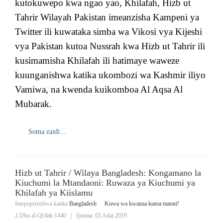
kutokuwepo kwa ngao yao, Khilafah, Hizb ut
Tahrir Wilayah Pakistan imeanzisha Kampeni ya
Twitter ili kuwataka simba wa Vikosi vya Kijeshi
vya Pakistan kutoa Nussrah kwa Hizb ut Tahrir ili
kusimamisha Khilafah ili hatimaye waweze
kuunganishwa katika ukombozi wa Kashmir iliyo
Vamiwa, na kwenda kuikomboa Al Aqsa Al
Mubarak.
Soma zaidi...
Hizb ut Tahrir / Wilaya Bangladesh: Kongamano la
Kiuchumi la Mtandaoni: Ruwaza ya Kiuchumi ya
Khilafah ya Kiislamu
Imepeperushwa katika
Bangladesh
Kuwa wa kwanza kutoa maoni!
2 Dhu al-Qi'dah 1440
|
Ijumaa, 05 Julai 2019