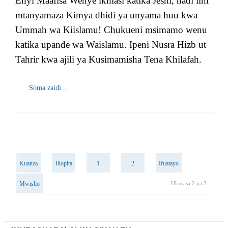
Enyi Maafisa Wenye ikhlasi katika Jeshi, hadi lini
mtanyamaza Kimya dhidi ya unyama huu kwa
Ummah wa Kiislamu! Chukueni msimamo wenu
katika upande wa Waislamu. Ipeni Nusra Hizb ut
Tahrir kwa ajili ya Kusimamisha Tena Khilafah.
Soma zaidi...
Kuanza
Iliopita
1
2
Ifuatayo
Mwisho
Ukurasa 2 ya 2