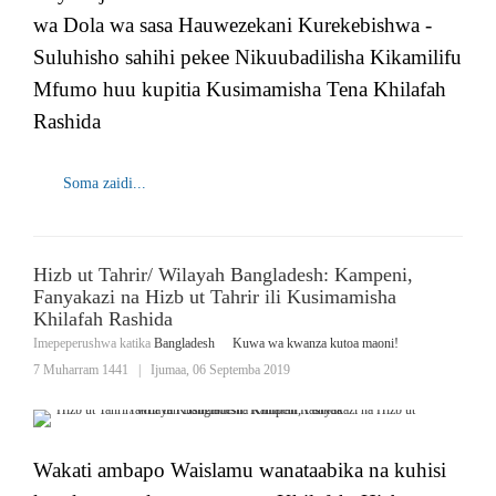
wa Dola wa sasa Hauwezekani Kurekebishwa -
Suluhisho sahihi pekee Nikuubadilisha Kikamilifu
Mfumo huu kupitia Kusimamisha Tena Khilafah
Rashida
Soma zaidi...
Hizb ut Tahrir/ Wilayah Bangladesh: Kampeni,
Fanyakazi na Hizb ut Tahrir ili Kusimamisha
Khilafah Rashida
Imepeperushwa katika
Bangladesh
Kuwa wa kwanza kutoa maoni!
7 Muharram 1441
|
Ijumaa, 06 Septemba 2019
Wakati ambapo Waislamu wanataabika na kuhisi