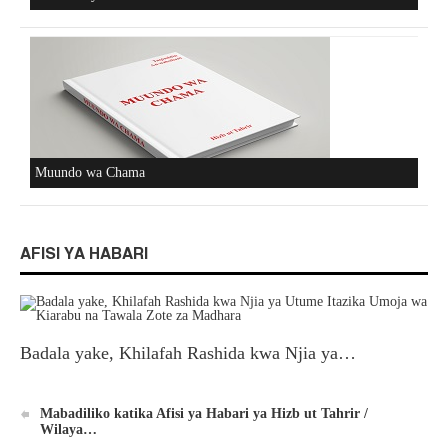
Muundo wa Chama
AFISI YA HABARI
Badala yake, Khilafah Rashida kwa Njia ya…
Mabadiliko katika Afisi ya Habari ya Hizb ut Tahrir /
Wilaya…