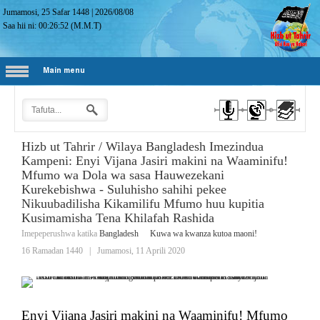
Jumamosi, 25 Safar 1448
|
2026/08/08
Saa hii ni:
00:26:53
(M.M.T)
Main menu
Hizb ut Tahrir / Wilaya Bangladesh Imezindua
Kampeni: Enyi Vijana Jasiri makini na Waaminifu!
Mfumo wa Dola wa sasa Hauwezekani
Kurekebishwa - Suluhisho sahihi pekee
Nikuubadilisha Kikamilifu Mfumo huu kupitia
Kusimamisha Tena Khilafah Rashida
Imepeperushwa katika
Bangladesh
Kuwa wa kwanza kutoa maoni!
16 Ramadan 1440
|
Jumamosi, 11 Aprili 2020
Enyi Vijana Jasiri makini na Waaminifu! Mfumo