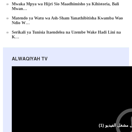
Mwaka Mpya wa Hijri Sio Maadhimisho ya Kihistoria, Bali
Mwan…
Matendo ya Watu wa Ash-Sham Yanathibitisha Kwamba Wao
Ndio W…
Serikali ya Tunisia Itaendelea na Uzembe Wake Hadi Lini na
K…
ALWAQIYAH TV