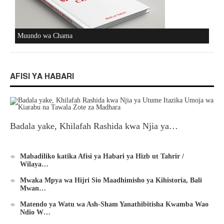
Muundo wa Chama
AFISI YA HABARI
Badala yake, Khilafah Rashida kwa Njia ya…
Mabadiliko katika Afisi ya Habari ya Hizb ut Tahrir /
Wilaya…
Mwaka Mpya wa Hijri Sio Maadhimisho ya Kihistoria, Bali
Mwan…
Matendo ya Watu wa Ash-Sham Yanathibitisha Kwamba Wao
Ndio W…