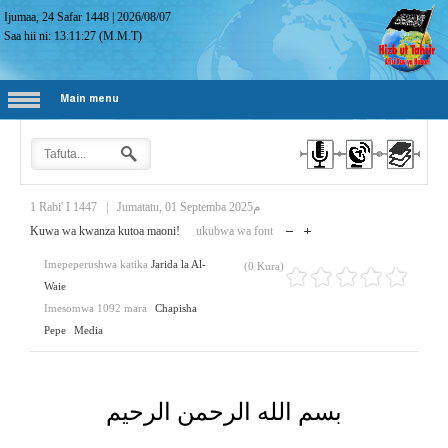
Ijumaa, 24 Safar 1448
|
2026/08/07
Saa hii ni:
13:11:28
(M.M.T)
Main menu
1 Rabi' I 1447
|
Jumatatu, 01 Septemba 2025م
Kuwa wa kwanza kutoa maoni!
ukubwa wa font
Imepeperushwa katika
Jarida la Al-
(0 Kura)
Waie
Imesomwa 1092 mara
Chapisha
Pepe
Media
بسم الله الرحمن الرحيم