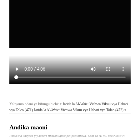
Yaliyomo ndani ya kifungu hichi:
« Jarida la Al-Waie: Vichwa Vikuu vya Habari
vya Toleo (471)
Jarida la Al-Waie: Vichwa Vikuu vya Habari vya Toleo (472) »
Andika maoni
Hakikisha umejaza (*) habari zinazohitajika palipoashiriwa. Kodi za HTML haziruhusiwi.