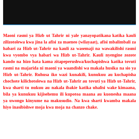
Maoni rasmi ya Hizb ut Tahrir ni yale yanayopatikana katika kauli
zilizotolewa kwa jina la afisi za maeneo (wilayaat), afisi mbalimbali za
habari za Hizb ut-Tahrir na kauli za wasemaji na wawakilishi rasmi
kwa vyombo vya habari wa Hizb ut-Tahrir. Kauli nyengine zozote
kando na hizo hata kama zitapeperushwa/kuchapishwa katika tovuti
rasmi na majarida ni maoni ya waandishi wa makala husika na sio ya
Hizb ut-Tahrir. Ruhusa iko wazi kunakili, kunukuu au kuchapisha
chochote kilichotolewa na Hizb ut-Tahrir au tovuti ya Hizb ut-Tahrir,
kwa sharti tu nukuu au nakala ibakie katika uhalisi wake kimaana,
bila ya kunukuu kijisehemu ili kupotoa maana au kuonesha maana
ya uwongo kinyume na makusudio. Na kwa sharti kwamba makala
hiyo inasibishwe moja kwa moja na chanzo chake.