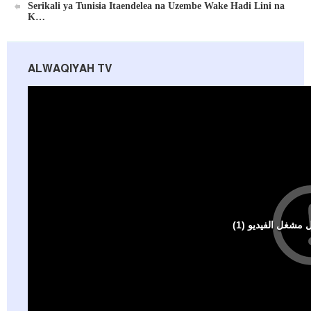
Serikali ya Tunisia Itaendelea na Uzembe Wake Hadi Lini na
K…
ALWAQIYAH TV