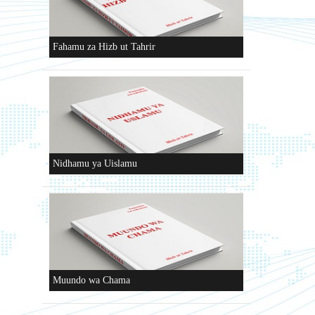
Fahamu za Hizb ut Tahrir
Nidhamu ya Uislamu
Muundo wa Chama