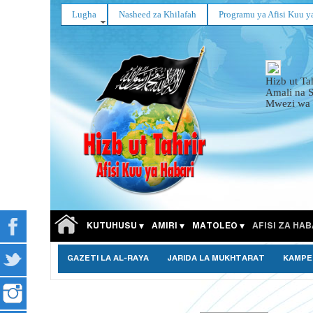
Lugha
Nasheed za Khilafah
Programu ya Afisi Kuu y
Hizb ut Ta
Amali na 
Mwezi wa 
KUTUHUSU
AMIRI
MATOLEO
AFISI ZA HAB
GAZETI LA AL-RAYA
JARIDA LA MUKHTARAT
KAMPE