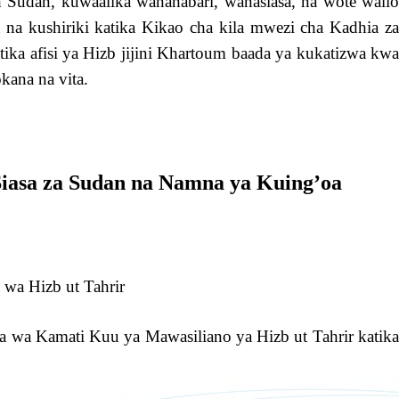
h Sudan, kuwaalika wanahabari, wanasiasa, na wote walio
a kushiriki katika Kikao cha kila mwezi cha Kadhia za
ka afisi ya Hizb jijini Khartoum baada ya kukatizwa kwa
kana na vita.
 Siasa za Sudan na Namna ya Kuing’oa
wa Hizb ut Tahrir
 wa Kamati Kuu ya Mawasiliano ya Hizb ut Tahrir katika