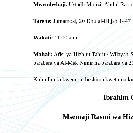
Mwendeshaji:
Ustadh Munzir Abdul Raouf
Tarehe:
Jumamosi, 20 Dhu al-Hijjah 1447 
Wakati:
11:00 a.m.
Mahali:
Afisi ya Hizb ut Tahrir / Wilaya
barabara ya Al-Mak Nimir na barabara ya 2
Kuhudhuria kwenu ni heshima kwetu na k
Ibrahim 
Msemaji Rasmi wa Hizb