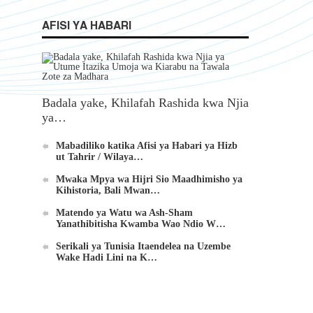
AFISI YA HABARI
Badala yake, Khilafah Rashida kwa Njia
ya…
Mabadiliko katika Afisi ya Habari ya Hizb
ut Tahrir / Wilaya…
Mwaka Mpya wa Hijri Sio Maadhimisho ya
Kihistoria, Bali Mwan…
Matendo ya Watu wa Ash-Sham
Yanathibitisha Kwamba Wao Ndio W…
Serikali ya Tunisia Itaendelea na Uzembe
Wake Hadi Lini na K…