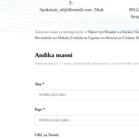
E-
Spokman_sd@dbzmail.com
Mail:
0912
htt
Yaliyomo ndani ya kifungu hichi:
« Vikosi vya Msaada wa Haraka Vina
Mwandishi wa Makala (Usekula na Ugumu wa Historia ya Uislamu Il
Andika maoni
Hakikisha umejaza (*) habari zinazohitajika palipoashiriwa. Kodi za HTML hazi
Jina *
Pepe *
URL ya Tovuti