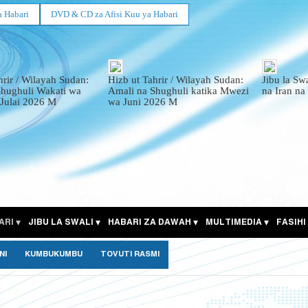
a Habari
DVD & CD za Afisi Kuu ya Habari
hrir / Wilayah Sudan:
Hizb ut Tahrir / Wilayah Sudan:
Jibu la Sw
Shughuli Wakati wa
Amali na Shughuli katika Mwezi
na Iran na
Julai 2026 M
wa Juni 2026 M
ARI
JIBU LA SWALI
HABARI ZA DAWAH
MULTIMEDIA
FASIHI
NI
KUMBUKUMBU
TOVUTI RASMI