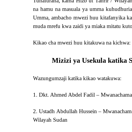
Tunafuraha, kama Hizb ut Tahrir / Wilaya
na hamu na masuala ya umma kuhudhuria n
Umma, ambacho mwezi huu kitafanyika kati
muda mrefu kwa zaidi ya miaka mitatu kuto
Kikao cha mwezi huu kitakuwa na kichwa:
Mizizi ya Usekula katika
Wazungumzaji katika kikao watakuwa:
1. Dkt. Ahmed Abdel Fadil – Mwanachama 
2. Ustadh Abdullah Hussein – Mwanachama
Wilayah Sudan