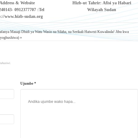
Address & Website
Hizb-ut Tahrir: Afisi ya Habari
240143- 0912377707
Tel:
Wilayah Sudan
p://www.hizb-sudan.org/
fanya Mauaji Dhidi ya Watu Wasio na Silaha, na Serikali Haiwezi Kuwalinda!
Jibu kwa
iyoghushiwa) »
ruhusiwi.
Ujumbe *