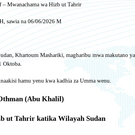
 – Mwanachama wa Hizb ut Tahrir
H, sawia na 06/06/2026 M
h Sudan, Khartoum Mashariki, magharibu mwa makutano ya
1 Oktoba.
unaakisi hamu yenu kwa kadhia za Umma wenu.
Othman (Abu Khalil)
 ut Tahrir katika Wilayah Sudan