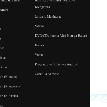
 Hizb ut Tahrir
Afisi Kuu ya Habari Redio ya
Kiengereza
 Amiri
Jarida la Mukhtarat
Vitabu
ya
DVD/CDs kutoka Afisi Kuu ya Habari
e
Habari
aqed
Video
istan
Programu ya Vifaa vya Android
-Aqsa
Gazeti la Al-Waie
fah (Kiarabu)
fah (Kiengereza)
ah (Kituruki)
kab