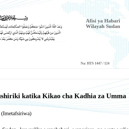
Afisi ya Habari
Wilayah Sudan
Na:
HTS 1447 / 124
hiriki katika Kikao cha Kadhia za Umma
(Imetafsiriwa)