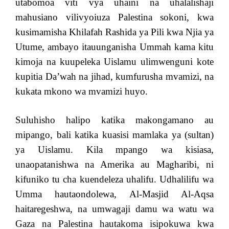
utabomoa viti vya uhaini na uhalalishaji
mahusiano vilivyoiuza Palestina sokoni, kwa
kusimamisha Khilafah Rashida ya Pili kwa Njia ya
Utume, ambayo itauunganisha Ummah kama kitu
kimoja na kuupeleka Uislamu ulimwenguni kote
kupitia Da’wah na jihad, kumfurusha mvamizi, na
kukata mkono wa mvamizi huyo.
Suluhisho halipo katika makongamano au
mipango, bali katika kuasisi mamlaka ya (sultan)
ya Uislamu. Kila mpango wa kisiasa,
unaopatanishwa na Amerika au Magharibi, ni
kifuniko tu cha kuendeleza uhalifu. Udhalilifu wa
Umma hautaondolewa, Al-Masjid Al-Aqsa
haitaregeshwa, na umwagaji damu wa watu wa
Gaza na Palestina hautakoma isipokuwa kwa