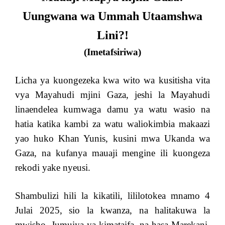
Uungwana wa Ummah Utaamshwa
Lini?!
(Imetafsiriwa)
Licha ya kuongezeka kwa wito wa kusitisha vita
vya Mayahudi mjini Gaza, jeshi la Mayahudi
linaendelea kumwaga damu ya watu wasio na
hatia katika kambi za watu waliokimbia makaazi
yao huko Khan Yunis, kusini mwa Ukanda wa
Gaza, na kufanya mauaji mengine ili kuongeza
rekodi yake nyeusi.
Shambulizi hili la kikatili, lililotokea mnamo 4
Julai 2025, sio la kwanza, na halitakuwa la
mwisho. Jumuiya ya kimataifa, na hasa Marekani,