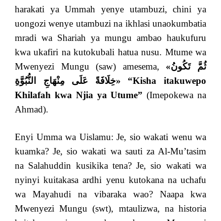
harakati ya Ummah yenye utambuzi, chini ya
uongozi wenye utambuzi na ikhlasi unaokumbatia
mradi wa Shariah ya mungu ambao haukufuru
kwa ukafiri na kutokubali hatua nusu. Mtume wa
Mwenyezi Mungu (saw) amesema,
«
ثُمَّ تَكُونُ
خِلَافَةً عَلَى مِنْهَاجِ النُّبُوَّةِ
» “Kisha itakuwepo
Khilafah kwa Njia ya Utume”
(Imepokewa na
Ahmad).
Enyi Umma wa Uislamu: Je, sio wakati wenu wa
kuamka? Je, sio wakati wa sauti za Al-Mu’tasim
na Salahuddin kusikika tena? Je, sio wakati wa
nyinyi kuitakasa ardhi yenu kutokana na uchafu
wa Mayahudi na vibaraka wao? Naapa kwa
Mwenyezi Mungu (swt), mtaulizwa, na historia