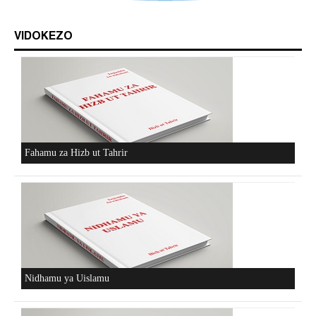
VIDOKEZO
Fahamu za Hizb ut Tahrir
Nidhamu ya Uislamu