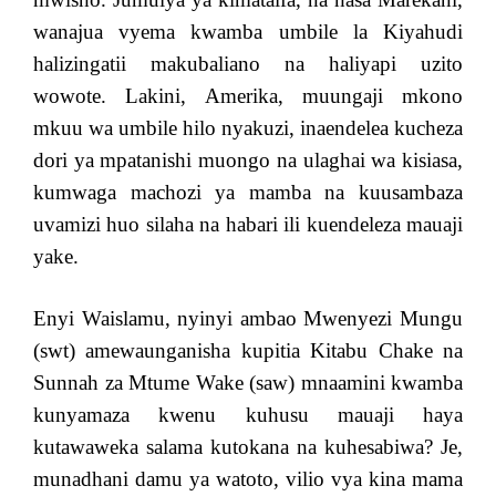
wanajua vyema kwamba umbile la Kiyahudi
halizingatii makubaliano na haliyapi uzito
wowote. Lakini, Amerika, muungaji mkono
mkuu wa umbile hilo nyakuzi, inaendelea kucheza
dori ya mpatanishi muongo na ulaghai wa kisiasa,
kumwaga machozi ya mamba na kuusambaza
uvamizi huo silaha na habari ili kuendeleza mauaji
yake.
Enyi Waislamu, nyinyi ambao Mwenyezi Mungu
(swt) amewaunganisha kupitia Kitabu Chake na
Sunnah za Mtume Wake (saw) mnaamini kwamba
kunyamaza kwenu kuhusu mauaji haya
kutawaweka salama kutokana na kuhesabiwa? Je,
munadhani damu ya watoto, vilio vya kina mama