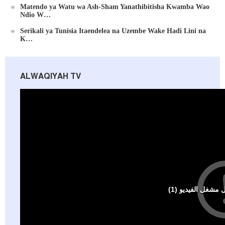
Matendo ya Watu wa Ash-Sham Yanathibitisha Kwamba Wao
Ndio W…
Serikali ya Tunisia Itaendelea na Uzembe Wake Hadi Lini na
K…
ALWAQIYAH TV