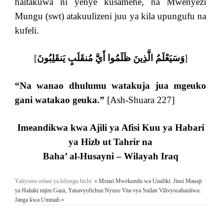
haitakuwa ni yenye kusamehe, na Mwenyezi
Mungu (swt) atakuulizeni juu ya kila upungufu na
kufeli.
[
وَسَيَعْلَمُ الَّذِينَ ظَلَمُوا أَيَّ مُنقَلَبٍ يَنقَلِبُونَ
]
“Na wanao dhulumu watakuja jua mgeuko
gani watakao geuka.”
[Ash-Shuara 227]
Imeandikwa kwa Ajili ya Afisi Kuu ya Habari
ya Hizb ut Tahrir na
Baha’ al-Husayni – Wilayah Iraq
Yaliyomo ndani ya kifungu hichi:
« Mstari Mwekundu wa Unafiki: Jinsi Mauaji
ya Halaiki mjini Gaza, Yanavyofichua Nyuso
Vita vya Sudan Vilivyosahauliwa:
Janga kwa Ummah »