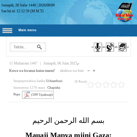
Jumapili, 26 Safar 1448
|
2026/08/09
Saa hii ni:
12:13:00
(M.M.T)
Main menu
11 Muharram 1447
|
Jumapili, 06 Julai 2025م
Kuwa wa kwanza kutoa maoni!
ukubwa wa font
Imepeperushwa katika
Uchambuzi
(0 Kura)
Imesomwa 1276 mara
Chapisha
Pepe
(509 Upakuaji)
بسم الله الرحمن الرحيم
Mauaji Mapya mjini Gaza: