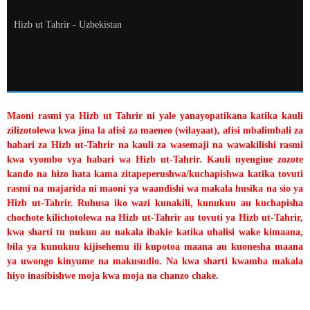
Hizb ut Tahrir - Uzbekistan
Maoni rasmi ya Hizb ut Tahrir ni yale yanayopatikana katika kauli
zilizotolewa kwa jina la afisi za maeneo (wilayaat), afisi mbalimbali za
habari za Hizb ut-Tahrir na kauli za wasemaji na wawakilishi rasmi
kwa vyombo vya habari wa Hizb ut-Tahrir. Kauli nyengine zozote
kando na hizo hata kama zitapeperushwa/kuchapishwa katika tovuti
rasmi na majarida ni maoni ya waandishi wa makala husika na sio ya
Hizb ut-Tahrir. Ruhusa iko wazi kunakili, kunukuu au kuchapisha
chochote kilichotolewa na Hizb ut-Tahrir au tovuti ya Hizb ut-Tahrir,
kwa sharti tu nukuu au nakala ibakie katika uhalisi wake kimaana,
bila ya kunukuu kijisehemu ili kupotoa maana au kuonesha maana
ya uwongo kinyume na makusudio. Na kwa sharti kwamba makala
hiyo inasibishwe moja kwa moja na chanzo chake.