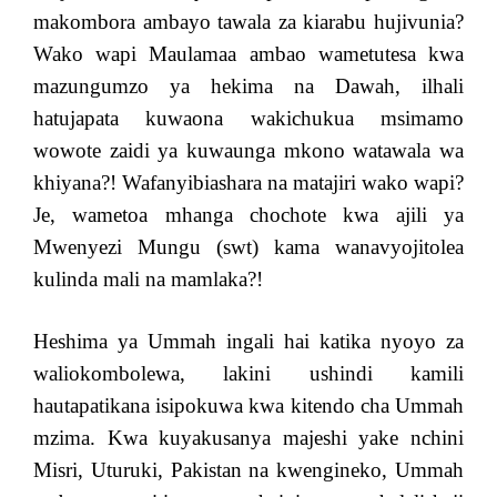
makombora ambayo tawala za kiarabu hujivunia?
Wako wapi Maulamaa ambao wametutesa kwa
mazungumzo ya hekima na Dawah, ilhali
hatujapata kuwaona wakichukua msimamo
wowote zaidi ya kuwaunga mkono watawala wa
khiyana?! Wafanyibiashara na matajiri wako wapi?
Je, wametoa mhanga chochote kwa ajili ya
Mwenyezi Mungu (swt) kama wanavyojitolea
kulinda mali na mamlaka?!
Heshima ya Ummah ingali hai katika nyoyo za
waliokombolewa, lakini ushindi kamili
hautapatikana isipokuwa kwa kitendo cha Ummah
mzima. Kwa kuyakusanya majeshi yake nchini
Misri, Uturuki, Pakistan na kwengineko, Ummah