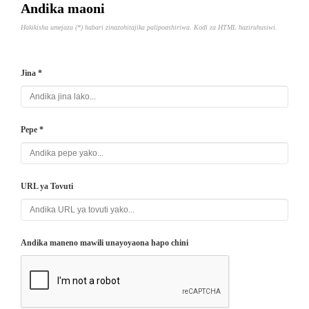
Andika maoni
Hakikisha umejaza (*) habari zinazohitajika palipoashiriwa. Kodi za HTML haziruhusiwi.
Jina *
Pepe *
URL ya Tovuti
Andika maneno mawili unayoyaona hapo chini