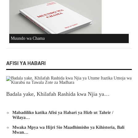
Muundo wa Chama
AFISI YA HABARI
Badala yake, Khilafah Rashida kwa Njia ya…
Mabadiliko katika Afisi ya Habari ya Hizb ut Tahrir /
Wilaya…
Mwaka Mpya wa Hijri Sio Maadhimisho ya Kihistoria, Bali
Mwan…