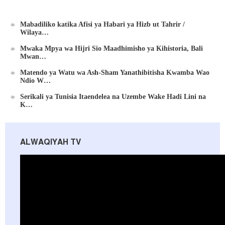
Mabadiliko katika Afisi ya Habari ya Hizb ut Tahrir /
Wilaya…
Mwaka Mpya wa Hijri Sio Maadhimisho ya Kihistoria, Bali
Mwan…
Matendo ya Watu wa Ash-Sham Yanathibitisha Kwamba Wao
Ndio W…
Serikali ya Tunisia Itaendelea na Uzembe Wake Hadi Lini na
K…
ALWAQIYAH TV