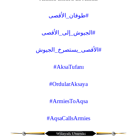
#طوفان_الأقصى
#الجيوش_إلى_الأقصى
#الأقصى_يستصرخ_الجيوش
#AksaTufanı
#OrdularAksaya
#ArmiesToAqsa
#AqsaCallsArmies