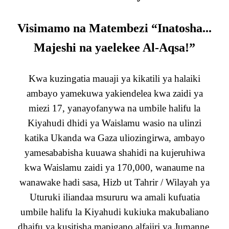
Visimamo na Matembezi “Inatosha...
Majeshi na yaelekee Al-Aqsa!”
Kwa kuzingatia mauaji ya kikatili ya halaiki
ambayo yamekuwa yakiendelea kwa zaidi ya
miezi 17, yanayofanywa na umbile halifu la
Kiyahudi dhidi ya Waislamu wasio na ulinzi
katika Ukanda wa Gaza uliozingirwa, ambayo
yamesababisha kuuawa shahidi na kujeruhiwa
kwa Waislamu zaidi ya 170,000, wanaume na
wanawake hadi sasa, Hizb ut Tahrir / Wilayah ya
Uturuki iliandaa msururu wa amali kufuatia
umbile halifu la Kiyahudi kukiuka makubaliano
dhaifu ya kusitisha mapigano alfajiri ya Jumanne,