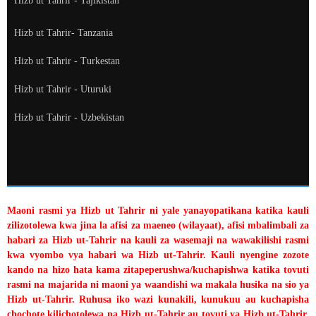
Hizb ut Tahrir - Tajikistan
Hizb ut Tahrir- Tanzania
Hizb ut Tahrir - Turkestan
Hizb ut Tahrir - Uturuki
Hizb ut Tahrir - Uzbekistan
Maoni rasmi ya Hizb ut Tahrir ni yale yanayopatikana katika kauli
zilizotolewa kwa jina la afisi za maeneo (wilayaat), afisi mbalimbali za
habari za Hizb ut-Tahrir na kauli za wasemaji na wawakilishi rasmi
kwa vyombo vya habari wa Hizb ut-Tahrir. Kauli nyengine zozote
kando na hizo hata kama zitapeperushwa/kuchapishwa katika tovuti
rasmi na majarida ni maoni ya waandishi wa makala husika na sio ya
Hizb ut-Tahrir. Ruhusa iko wazi kunakili, kunukuu au kuchapisha
chochote kilichotolewa na Hizb ut-Tahrir au tovuti ya Hizb ut-Tahrir,