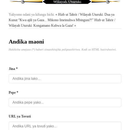
Yaliyomo ndani ya kifungu hichi:
« Hizb ut Tahrir / Wilayah Uturuki: Dua ya
Kunut “Kwa ajili ya Gaza... Mikono Imeinuliwa Mbinguni?!”
Hizb ut Tahrir /
Wilayah Uturuki: Kongamano Kubwa la Gaza! »
Andika maoni
Hakikisha umejaza (*) habari zinazohitajika palipoashiriwa. Kodi za HTML haziruhusiwi.
Jina *
Pepe *
URL ya Tovuti