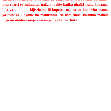
kwa sharti tu nukuu au nakala ibakie katika uhalisi wake kimaana,
bila ya kunukuu kijisehemu ili kupotoa maana au kuonesha maana
ya uwongo kinyume na makusudio. Na kwa sharti kwamba makala
hiyo inasibishwe moja kwa moja na chanzo chake.