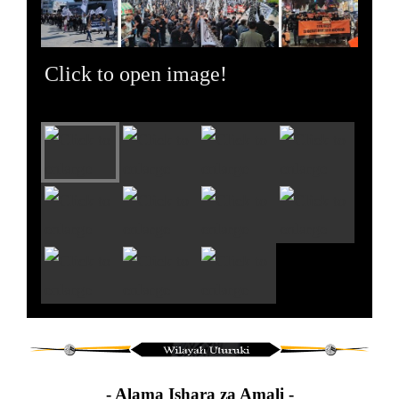
Click to open image!
- Alama Ishara za Amali -