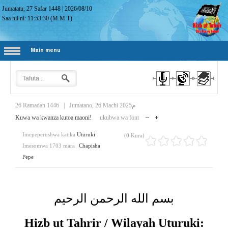
Jumatatu, 27 Safar 1448
|
2026/08/10
Saa hii ni:
11:53:31
(M.M.T)
Main menu
26 Ramadan 1446
|
Jumatano, 26 Machi 2025م
Kuwa wa kwanza kutoa maoni!
ukubwa wa font
Imepeperushwa katika
Uturuki
(0 Kura)
Imesomwa 1703 mara
Chapisha
Pepe
بسم الله الرحمن الرحيم
Hizb ut Tahrir / Wilayah Uturuki: