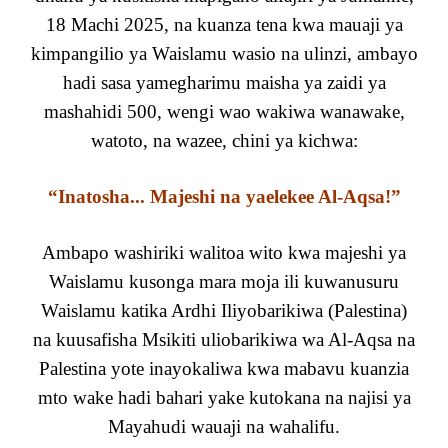
18 Machi 2025, na kuanza tena kwa mauaji ya
kimpangilio ya Waislamu wasio na ulinzi, ambayo
hadi sasa yamegharimu maisha ya zaidi ya
mashahidi 500, wengi wao wakiwa wanawake,
watoto, na wazee, chini ya kichwa:
“Inatosha... Majeshi na yaelekee Al-Aqsa!”
Ambapo washiriki walitoa wito kwa majeshi ya
Waislamu kusonga mara moja ili kuwanusuru
Waislamu katika Ardhi Iliyobarikiwa (Palestina)
na kuusafisha Msikiti uliobarikiwa wa Al-Aqsa na
Palestina yote inayokaliwa kwa mabavu kuanzia
mto wake hadi bahari yake kutokana na najisi ya
Mayahudi wauaji na wahalifu.