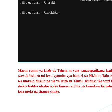
Hizb ut Tahrir - Uturuki
Hizb ut Tahrir - Uzbekistan
Maoni rasmi ya Hizb ut Tahrir ni yale yanayopatikana katik
wawakilishi rasmi kwa vyombo vya habari wa Hizb ut-Tahrir
wa makala husika na sio ya Hizb ut-Tahrir. Ruhusa iko wazi 
ibakie katika uhalisi wake kimaana, bila ya kunukuu kiji
kwa moja na chanzo chake.