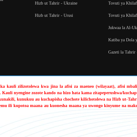
Hizb ut Tahrir - Ukraine
Tovuti ya Khila
Hizb ut Tahrir - Urusi
Tovuti ya Khilaf
Jukwaa la Al-U
Katiba ya Dola 
Gazeti la Tahrir
a kauli zilizotolewa kwa jina la afisi za maeneo (wilayaat), afisi mba
. Kauli nyengine zozote kando na hizo hata kama zitapeperushwa/kuchapi
kunakili, kunukuu au kuchapisha chochote kilichotolewa na Hizb ut-Tahri
sehemu ili kupotoa maana au kuonesha maana ya uwongo kinyume na mak