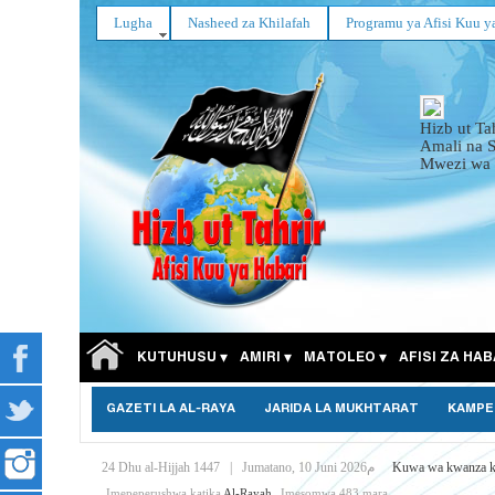
Lugha
Nasheed za Khilafah
Programu ya Afisi Kuu y
Hizb ut Ta
Amali na 
Mwezi wa 
KUTUHUSU
AMIRI
MATOLEO
AFISI ZA HAB
GAZETI LA AL-RAYA
JARIDA LA MUKHTARAT
KAMPE
24 Dhu al-Hijjah 1447
|
Jumatano, 10 Juni 2026م
Kuwa wa kwanza k
Imepeperushwa katika
Al-Rayah
Imesomwa 483 mara