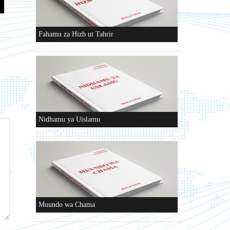
Fahamu za Hizb ut Tahrir
Nidhamu ya Uislamu
Muundo wa Chama