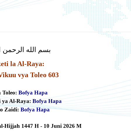
بسم الله الرحمن ا
eti la Al-Raya:
Vikuu vya Toleo 603
 Toleo:
B
o
f
y
a
H
a
pa
i ya Al-Raya:
Bofya Hapa
o Zaidi:
Bofya Hapa
l-Hijjah
1447
H
- 10 Juni
2026 M