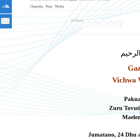
Chapisha
Pepe
Media
(0 Kura)
لرحيم
Gaz
Vichwa 
Pakua
Zuru Tovut
Maelez
Jumatano
,
24 Dhu a