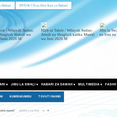
a Habari
DVD & CD za Afisi Kuu ya Habari
hrir / Wilayah Sudan:
Hizb ut Tahrir / Wilayah Sudan:
Jibu la Sw
Shughuli Wakati wa
Amali na Shughuli katika Mwezi
na Iran na
Julai 2026 M
wa Juni 2026 M
ARI
JIBU LA SWALI
HABARI ZA DAWAH
MULTIMEDIA
FASIHI
NI
KUMBUKUMBU
TOVUTI RASMI
utoa maoni!
ukubwa wa font