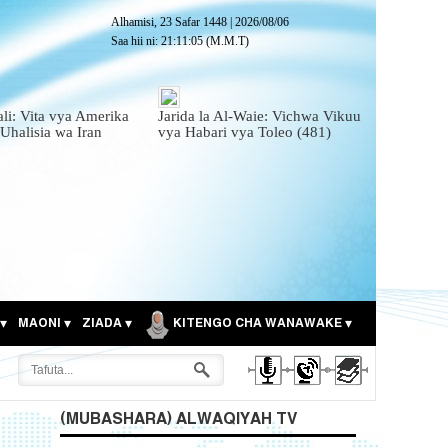
Alhamisi, 23 Safar 1448
|
2026/08/06
Saa hii ni:
21:11:07
(M.M.T)
ali: Vita vya Amerika
Jarida la Al-Waie: Vichwa Vikuu
 Uhalisia wa Iran
vya Habari vya Toleo (481)
MAONI
ZIADA
KITENGO CHA WANAWAKE
(MUBASHARA) ALWAQIYAH TV