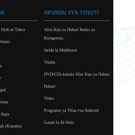
HI
VIFUNGU VYA TOVUTI
 Hizb ut Tahrir
Afisi Kuu ya Habari Redio ya
Kiengereza
 Amiri
Jarida la Mukhtarat
Vitabu
ya
DVD/CDs kutoka Afisi Kuu ya Habari
e
Habari
aqed
Video
istan
Programu ya Vifaa vya Android
-Aqsa
Gazeti la Al-Waie
fah (Kiarabu)