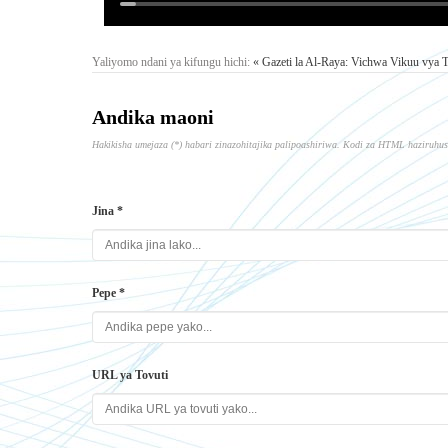
Yaliyomo ndani ya kifungu hichi:
« Gazeti la Al-Raya: Vichwa Vikuu vya 
Andika maoni
Hakikisha umejaza (*) habari zinazohitajika palipoashiriwa. Kodi za HTML haziruhus
Jina *
Pepe *
URL ya Tovuti