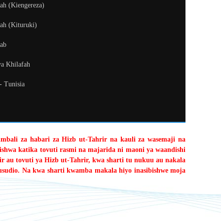
fah (Kiengereza)
ah (Kituruki)
kab
ya Khilafah
 - Tunisia
limbali za habari za Hizb ut-Tahrir na kauli za wasemaji na
shwa katika tovuti rasmi na majarida ni maoni ya waandishi
r au tovuti ya Hizb ut-Tahrir, kwa sharti tu nukuu au nakala
usudio. Na kwa sharti kwamba makala hiyo inasibishwe moja