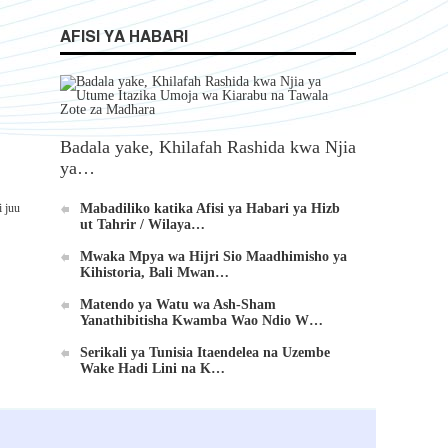
AFISI YA HABARI
Badala yake, Khilafah Rashida kwa Njia
ya…
i juu
Mabadiliko katika Afisi ya Habari ya Hizb
ut Tahrir / Wilaya…
Mwaka Mpya wa Hijri Sio Maadhimisho ya
Kihistoria, Bali Mwan…
Matendo ya Watu wa Ash-Sham
Yanathibitisha Kwamba Wao Ndio W…
Serikali ya Tunisia Itaendelea na Uzembe
Wake Hadi Lini na K…