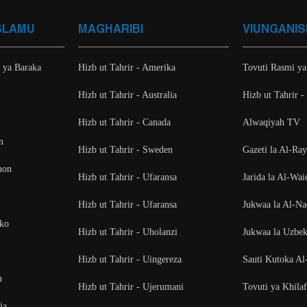
SLAMU
MAGHARIBI
VIUNGANIS
i ya Baraka
Hizb ut Tahrir - Amerika
Tovuti Rasmi ya
Hizb ut Tahrir - Australia
Hizb ut Tahrir -
Hizb ut Tahrir - Canada
Alwaqiyah TV
n
Hizb ut Tahrir - Sweden
Gazeti la Al-Ra
non
Hizb ut Tahrir - Ufaransa
Jarida la Al-Wai
Hizb ut Tahrir - Ufaransa
Jukwaa la Al-N
oko
Hizb ut Tahrir - Uholanzi
Jukwaa la Uzbek
Hizb ut Tahrir - Uingereza
Sauti Kutoka Al
n
Hizb ut Tahrir - Ujerumani
Tovuti ya Khila
ia