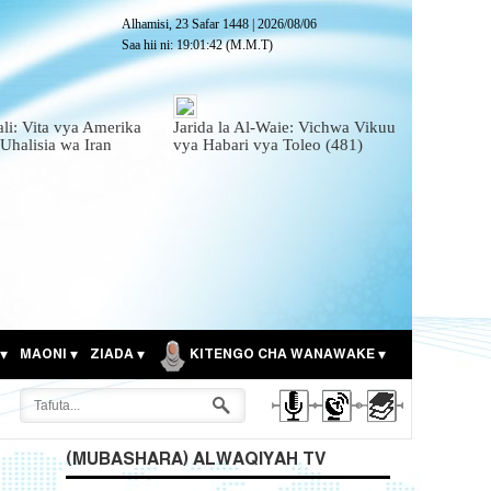
Alhamisi, 23 Safar 1448
|
2026/08/06
Saa hii ni:
19:01:44
(M.M.T)
ali: Vita vya Amerika
Jarida la Al-Waie: Vichwa Vikuu
 Uhalisia wa Iran
vya Habari vya Toleo (481)
MAONI
ZIADA
KITENGO CHA WANAWAKE
(MUBASHARA) ALWAQIYAH TV