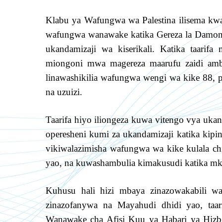
Klabu ya Wafungwa wa Palestina ilisema kw
wafungwa wanawake katika Gereza la Damon 
ukandamizaji wa kiserikali. Katika taarif
miongoni mwa magereza maarufu zaidi amb
linawashikilia wafungwa wengi wa kike 88, 
na uzuizi.
Taarifa hiyo iliongeza kuwa vitengo vya ukan
operesheni kumi za ukandamizaji katika kipin
vikiwalazimisha wafungwa wa kike kulala 
yao, na kuwashambulia kimakusudi katika mka
Kuhusu hali hizi mbaya zinazowakabili wa
zinazofanywa na Mayahudi dhidi yao, taa
Wanawake cha Afisi Kuu ya Habari ya Hizb u