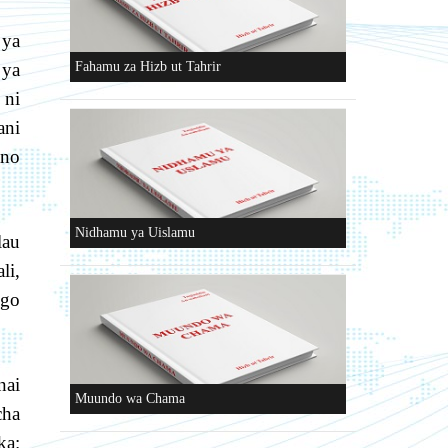
 ya
 ya
Fahamu za Hizb ut Tahrir
 ni
ani
ano
Nidhamu ya Uislamu
lau
li,
ngo
nai
Muundo wa Chama
cha
ka: