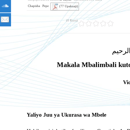
Chapisha
Pepe
(77 Upakuaji)
(0 Kura)
لرحيم
Makala Mbalimbali kuto
Vi
Yaliyo Juu ya Ukurasa wa Mbele