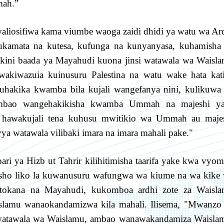
mah.”
aliosifiwa kama viumbe waoga zaidi dhidi ya watu wa Ar
 kukamata na kutesa, kufunga na kunyanyasa, kuhamisha
Lakini baada ya Mayahudi kuona jinsi watawala wa Waisl
kiwazuia kuinusuru Palestina na watu wake hata kat
 uhakika kwamba bila kujali wangefanya nini, kulikuwa
ambao wangehakikisha kwamba Ummah na majeshi y
, hawakujali tena kuhusu mwitikio wa Ummah au maje
ya watawala vilibaki imara na imara mahali pake."
i ya Hizb ut Tahrir kilihitimisha taarifa yake kwa vyo
hisho liko la kuwanusuru wafungwa wa kiume na wa kike
 kutokana na Mayahudi, kukomboa ardhi zote za Waisl
slamu wanaokandamizwa kila mahali. Ilisema, "Mwanzo
watawala wa Waislamu, ambao wanawakandamiza Waisla