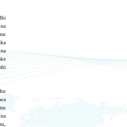
dhi
 na
amu
ika
 na
ake
shi
mbo
 wa
amu
 na
mu,