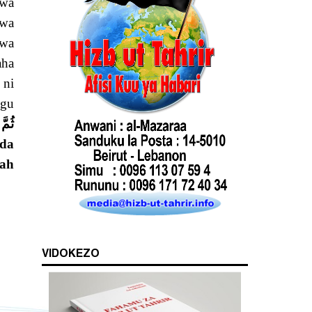
 wa
iwa
 ni
da
fah
VIDOKEZO