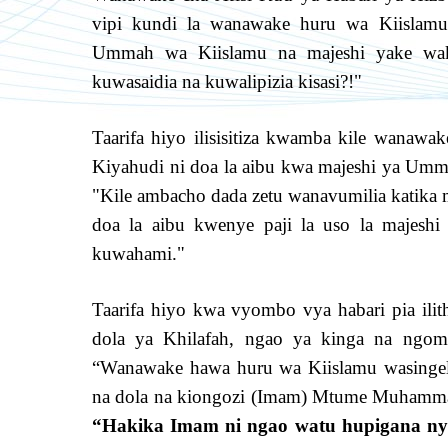
vipi kundi la wanawake huru wa Kiislamu
Ummah wa Kiislamu na majeshi yake waki
kuwasaidia na kuwalipizia kisasi?!"
Taarifa hiyo ilisisitiza kwamba kile wanawa
Kiyahudi ni doa la aibu kwa majeshi ya Um
"Kile ambacho dada zetu wanavumilia katika
doa la aibu kwenye paji la uso la majesh
kuwahami."
Taarifa hiyo kwa vyombo vya habari pia ili
dola ya Khilafah, ngao ya kinga na ngom
“Wanawake hawa huru wa Kiislamu wasingeli
na dola na kiongozi (Imam) Mtume Muhamm
“Hakika Imam ni
ngao watu hupigana ny