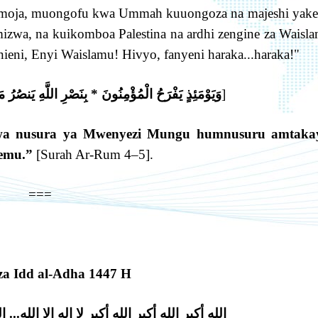
a mmoja, muongofu kwa Ummah kuuongoza na majeshi yake 
zwa, na kuikomboa Palestina na ardhi zengine za Waisl
ieni, Enyi Waislamu! Hivyo, fanyeni haraka...haraka!"
وَيَوْمَئِذٍ يَفْرَحُ الْمُؤْمِنُونَ * بِنَصْرِ اللَّهِ يَنصُرُ 
]
Kwa nusura ya Mwenyezi Mungu humnusuru amtaka
hemu.”
[Surah Ar-Rum 4–5].
===
za Idd al-Adha 1447 H
الله أكبر الله أكبر الله أكبر لا إله إلا الله...