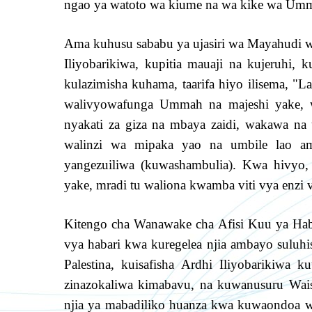
ngao ya watoto wa kiume na wa kike wa Um
Ama kuhusu sababu ya ujasiri wa Mayahudi w
Iliyobarikiwa, kupitia mauaji na kujeruhi,
kulazimisha kuhama, taarifa hiyo ilisema, "
walivyowafunga Ummah na majeshi yake, wa
nyakati za giza na mbaya zaidi, wakawa na
walinzi wa mipaka yao na umbile lao 
yangezuiliwa (kuwashambulia). Kwa hivyo
yake, mradi tu waliona kwamba viti vya enzi v
Kitengo cha Wanawake cha Afisi Kuu ya Habar
vya habari kwa kuregelea njia ambayo sulu
Palestina, kuisafisha Ardhi Iliyobarikiwa
zinazokaliwa kimabavu, na kuwanusuru Wai
njia ya mabadiliko huanza kwa kuwaondoa 