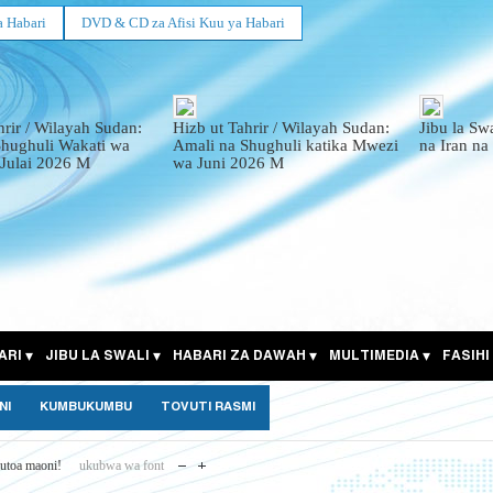
a Habari
DVD & CD za Afisi Kuu ya Habari
hrir / Wilayah Sudan:
Hizb ut Tahrir / Wilayah Sudan:
Jibu la Sw
Shughuli Wakati wa
Amali na Shughuli katika Mwezi
na Iran na
Julai 2026 M
wa Juni 2026 M
ARI
JIBU LA SWALI
HABARI ZA DAWAH
MULTIMEDIA
FASIHI
NI
KUMBUKUMBU
TOVUTI RASMI
utoa maoni!
ukubwa wa font