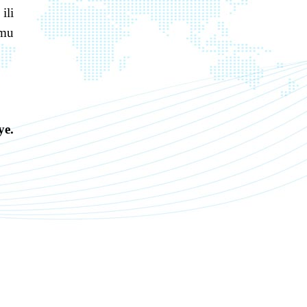
ili
amu
ye.