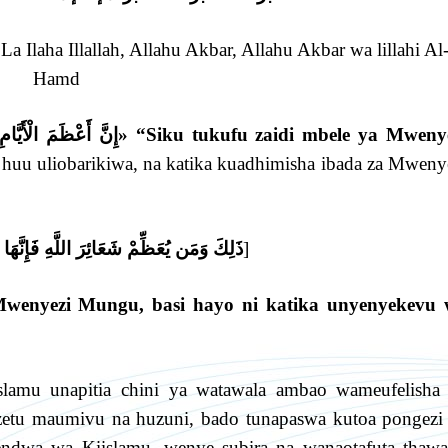
a Ilaha Illallah, Allahu Akbar, Allahu Akbar wa lillahi Al
Hamd
إِنَّ أَعْظَمَ الْأَيَّامِ
»
“Siku tukufu zaidi mbele ya Mweny
uu uliobarikiwa, na katika kuadhimisha ibada za Mweny
ذَلِكَ وَمَن يُعَظِّمْ شَعَائِرَ اللَّهِ فَإِنَّه
]
Mwenyezi Mungu, basi hayo ni katika unyenyekevu
amu unapitia chini ya watawala ambao wameufelisha
zetu maumivu na huzuni, bado tunapaswa kutoa pongezi
ndwa wa Kiislamu, wenye subira na wanaotafuta thaw