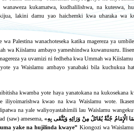
 wanaweza kukamatwa, kudhalilishwa, na kuteswa, h
jua, lakini damu yao haichemki kwa uharaka wa k
ke wa Palestina wanachoteseka katika magereza ya umbile
mah wa Kiislamu ambayo yameshindwa kuwanusuru. Ilise
 magereza ya uvamizi ni fedheha kwa Ummah wa Kiislamu
i yote ya Waislamu ambayo yanabaki bila kuchukua ha
thibitisha kwamba yote haya yanatokana na kukosekana 
e iliyoimarishwa kwao na kwa Waislamu wote. Ikase
patwa na yale waliyoyastahimili lau Waislamu wangek
ad (saw) amesema,
uma yake na hujilinda kwaye”
Kiongozi wa Waislamu