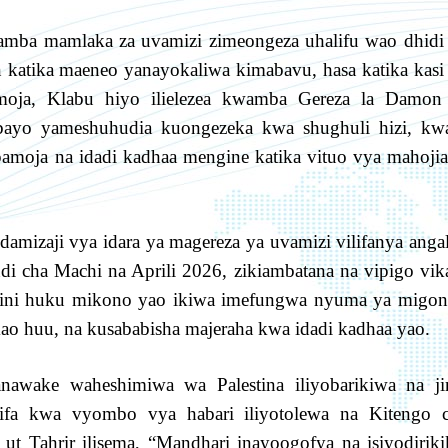
amba mamlaka za uvamizi zimeongeza uhalifu wao dhidi
katika maeneo yanayokaliwa kimabavu, hasa katika kasi
a moja, Klabu hiyo ilielezea kwamba Gereza la Damon
ayo yameshuhudia kuongezeka kwa shughuli hizi, kw
pamoja na idadi kadhaa mengine katika vituo vya mahoji
damizaji vya idara ya magereza ya uvamizi vilifanya anga
di cha Machi na Aprili 2026, zikiambatana na vipigo vika
chini huku mikono yao ikiwa imefungwa nyuma ya migo
o huu, na kusababisha majeraha kwa idadi kadhaa yao.
nawake waheshimiwa wa Palestina iliyobarikiwa na ji
rifa kwa vyombo vya habari iliyotolewa na Kitengo 
t Tahrir ilisema, “Mandhari inayoogofya na isiyodiriki