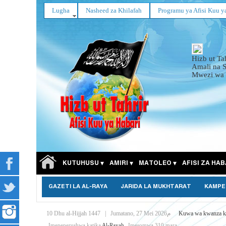
Lugha
Nasheed za Khilafah
Programu ya Afisi Kuu y
Hizb ut Ta
Amali na 
Mwezi wa 
KUTUHUSU
AMIRI
MATOLEO
AFISI ZA HAB
GAZETI LA AL-RAYA
JARIDA LA MUKHTARAT
KAMPE
10 Dhu al-Hijjah 1447
|
Jumatano, 27 Mei 2026م
Kuwa wa kwanza k
Imepeperushwa katika
Al-Rayah
Imesomwa 310 mara