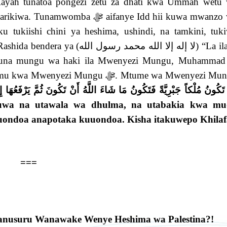
Ar-Rayah tunatoa pongezi zetu za dhati kwa Ummah wetu
 ﷻ aifanye Idd hii kuwa mwanzo wa
ku tukiishi chini ya heshima, ushindi, na tamkini, tuk
لا إله إلا الله محمد ) “La ilaha
akuna mungu wa haki ila Mwenyezi Mungu, Muhammad
 Mungu ﷻ. Mtume wa Mwenyezi Mungu
uwa na utawala wa dhulma, na utabakia kwa mu
uondoa anapotaka kuuondoa.
Kisha itakuwepo
Khila
===
wanusuru Wanawake Wenye Heshima wa Palestina?!