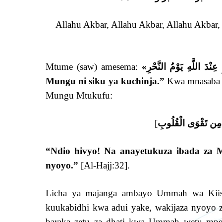
Allahu Akbar, Allahu Akbar, Allahu Akbar, L
Mtume (saw) amesema:
«
 عِنْدَ اللَّهِ يَوْمُ النَّحْرِ
Mungu ni siku ya kuchinja.”
Kwa mnasaba h
Mungu Mtukufu:
[
َا مِن تَقْوَى الْقُلُوبِ
“Ndio hivyo! Na anayetukuza ibada za 
nyoyo.”
[Al-Hajj:32].
Licha ya majanga ambayo Ummah wa Kiisl
kuukabidhi kwa adui yake, wakijaza nyoyo 
baraka zetu za dhati kwa Ummah wetu mpe