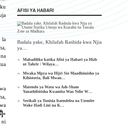
uku
AFISI YA HABARI
uja
 la
Badala yake, Khilafah Rashida kwa Njia
ma,
ya…
 na
Mabadiliko katika Afisi ya Habari ya Hizb
tua
ut Tahrir / Wilaya…
Mwaka Mpya wa Hijri Sio Maadhimisho ya
Kihistoria, Bali Mwan…
Matendo ya Watu wa Ash-Sham
kwa
Yanathibitisha Kwamba Wao Ndio W…
ma,
Serikali ya Tunisia Itaendelea na Uzembe
uwa
Wake Hadi Lini na K…
«إِنَّمَا الْإِمَامُ جُنَّةٌ يُقَاتَلُ مِنْ وَرَائِهِ وَيُتَّقَى بِهِ»
 ni