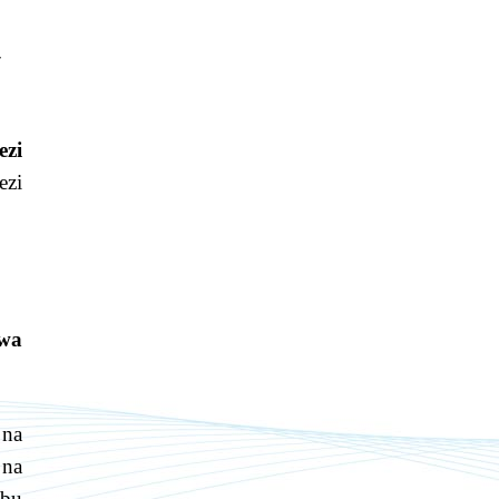
-
ezi
ezi
 wa
 na
 na
abu