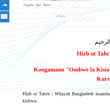
Chapisha
Pepe
Media
(0 Kura)
لرحيم
Hizb ut Tahr
Kongamano "Ombwe la Kisiasa
Kure
Hizb ut Tahrir / Wilayah Bangladesh inaan
kichwa: