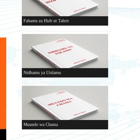
Fahamu za Hizb ut Tahrir
Nidhamu ya Uislamu
Muundo wa Chama