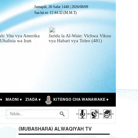
Jumapili, 26 Safar 1448
|
2026/08/09
Saa hii ni:
12:44:34
(M.M.T)
ali: Vita vya Amerika
Jarida la Al-Waie: Vichwa Vikuu
 Uhalisia wa Iran
vya Habari vya Toleo (481)
MAONI
ZIADA
KITENGO CHA WANAWAKE
(MUBASHARA) ALWAQIYAH TV