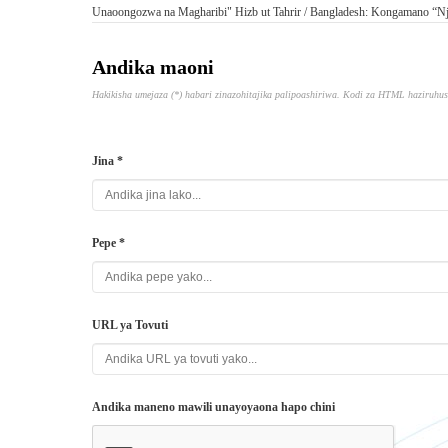
Unaoongozwa na Magharibi"
Hizb ut Tahrir / Bangladesh: Kongamano “N
Andika maoni
Hakikisha umejaza (*) habari zinazohitajika palipoashiriwa. Kodi za HTML haziruhus
Jina *
Pepe *
URL ya Tovuti
Andika maneno mawili unayoyaona hapo chini