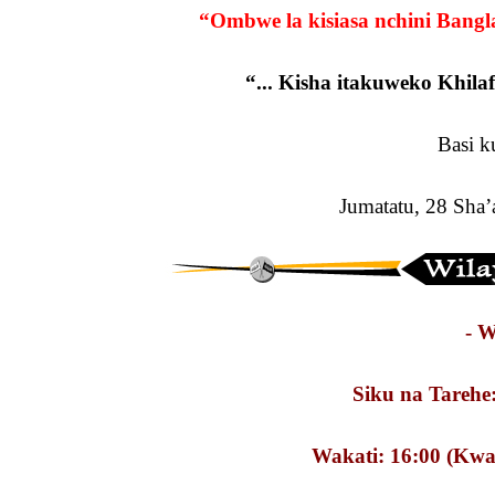
“Ombwe la kisiasa nchini Bangla
“... Kisha itakuweko Khil
Basi k
Jumatatu, 28 Sha
- W
Siku na Tarehe
Wakati: 16:00 (Kw