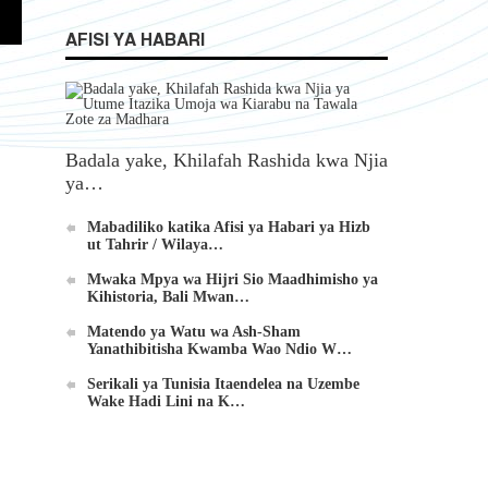
AFISI YA HABARI
Badala yake, Khilafah Rashida kwa Njia
ya…
Mabadiliko katika Afisi ya Habari ya Hizb
ut Tahrir / Wilaya…
Mwaka Mpya wa Hijri Sio Maadhimisho ya
Kihistoria, Bali Mwan…
Matendo ya Watu wa Ash-Sham
Yanathibitisha Kwamba Wao Ndio W…
Serikali ya Tunisia Itaendelea na Uzembe
Wake Hadi Lini na K…