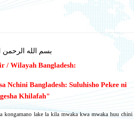
بسم الله الرحمن ا
ir / Wilayah Bangladesh:
 Nchini Bangladesh: Suluhisho Pekee ni
gesha Khilafah"
daa kongamano lake la kila mwaka kwa mwaka huu chini