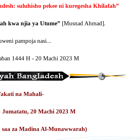
desh: suluhisho pekee ni kuregesha Khilafah”
afah kwa njia ya Utume”
[Musnad Ahmad].
uweni pampoja nasi...
’aban 1444 H - 20 Machi 2023 M
akati na Mahali-
: Jumatatu, 20 Machi 2023 M
a saa za Madina Al-Munawwarah)