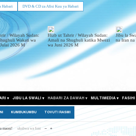
a Habari
DVD & CD za Afisi Kuu ya Habari
hrir / Wilayah Sudan:
Hizb ut Tahrir / Wilayah Sudan:
Jibu la Sw
Shughuli Wakati wa
Amali na Shughuli katika Mwezi
na Iran na
Julai 2026 M
wa Juni 2026 M
ARI
JIBU LA SWALI
HABARI ZA DAWAH
MULTIMEDIA
FASIHI
NI
KUMBUKUMBU
TOVUTI RASMI
a maoni!
ukubwa wa font