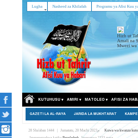
Lugha
Nasheed za Khilafah
Programu ya Afisi Kuu y
Hizb ut Ta
Amali na 
Mwezi wa 
KUTUHUSU
AMIRI
MATOLEO
AFISI ZA HAB
GAZETI LA AL-RAYA
JARIDA LA MUKHTARAT
KAMPE
28 Sha'aban 1444
|
Jumatatu, 20 Machi 2023م
Kuwa wa kwanza kuto
Imepeperushwa katika
Bangladesh
Imesomwa 2333 mara