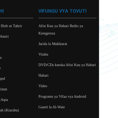
HI
VIFUNGU VYA TOVUTI
 Hizb ut Tahrir
Afisi Kuu ya Habari Redio ya
Kiengereza
 Amiri
Jarida la Mukhtarat
Vitabu
ya
DVD/CDs kutoka Afisi Kuu ya Habari
e
Habari
aqed
Video
istan
Programu ya Vifaa vya Android
-Aqsa
Gazeti la Al-Waie
fah (Kiarabu)