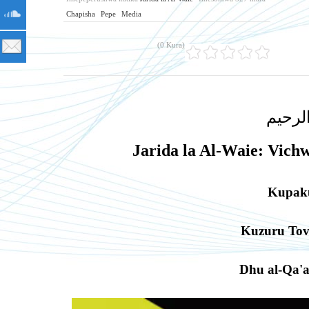
Chapisha
Pepe
Media
(0 Kura)
لرحيم
Jarida la Al-Waie: Vich
Kupak
Kuzuru Tov
Dhu al-Qa'