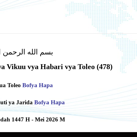
بسم الله الرحمن ا
wa Vikuu vya Habari vya Toleo (
478)
ua Toleo
Bofya Hapa
uti ya Jarida
Bofya Hapa
adah 1447 H - Mei 2026 M