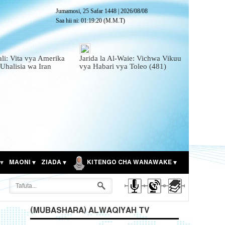
Jumamosi, 25 Safar 1448
|
2026/08/08
Saa hii ni:
01:19:22
(M.M.T)
ali: Vita vya Amerika
Jarida la Al-Waie: Vichwa Vikuu
 Uhalisia wa Iran
vya Habari vya Toleo (481)
MAONI
ZIADA
KITENGO CHA WANAWAKE
(MUBASHARA) ALWAQIYAH TV