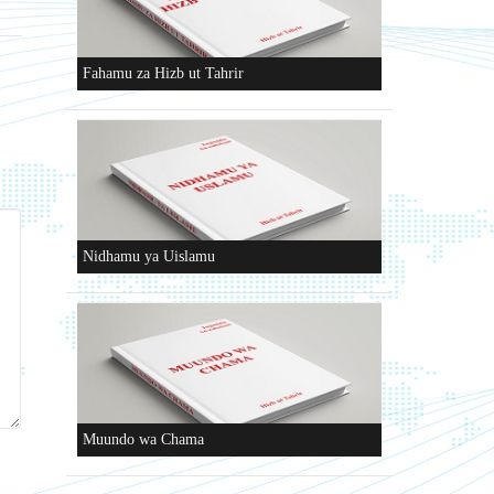
Fahamu za Hizb ut Tahrir
Nidhamu ya Uislamu
Muundo wa Chama