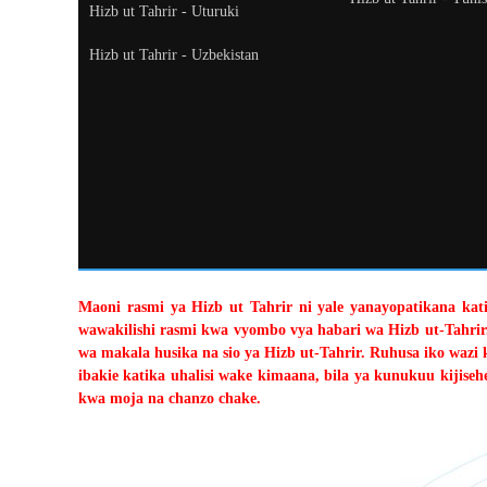
Hizb ut Tahrir - Uturuki
Hizb ut Tahrir - Uzbekistan
Maoni rasmi ya Hizb ut Tahrir ni yale yanayopatikana katik
wawakilishi rasmi kwa vyombo vya habari wa Hizb ut-Tahrir
wa makala husika na sio ya Hizb ut-Tahrir. Ruhusa iko wazi 
ibakie katika uhalisi wake kimaana, bila ya kunukuu kiji
kwa moja na chanzo chake.