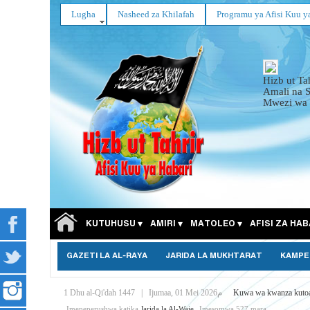
Lugha
Nasheed za Khilafah
Programu ya Afisi Kuu y
Hizb ut Ta
Amali na 
Mwezi wa 
KUTUHUSU
AMIRI
MATOLEO
AFISI ZA HAB
GAZETI LA AL-RAYA
JARIDA LA MUKHTARAT
KAMPE
1 Dhu al-Qi'dah 1447
|
Ijumaa, 01 Mei 2026م
Kuwa wa kwanza kuto
Imepeperushwa katika
Jarida la Al-Waie
Imesomwa 527 mara