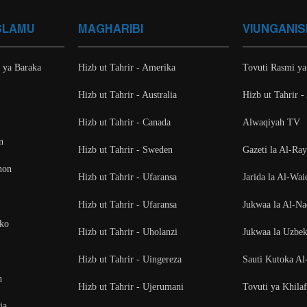
SLAMU
MAGHARIBI
VIUNGANIS
i ya Baraka
Hizb ut Tahrir - Amerika
Tovuti Rasmi ya
Hizb ut Tahrir - Australia
Hizb ut Tahrir -
Hizb ut Tahrir - Canada
Alwaqiyah TV
n
Hizb ut Tahrir - Sweden
Gazeti la Al-Ra
non
Hizb ut Tahrir - Ufaransa
Jarida la Al-Wai
Hizb ut Tahrir - Ufaransa
Jukwaa la Al-N
oko
Hizb ut Tahrir - Uholanzi
Jukwaa la Uzbek
Hizb ut Tahrir - Uingereza
Sauti Kutoka Al
n
Hizb ut Tahrir - Ujerumani
Tovuti ya Khila
ia