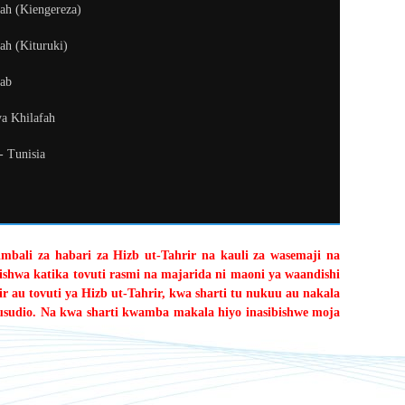
fah (Kiengereza)
ah (Kituruki)
kab
ya Khilafah
 - Tunisia
limbali za habari za Hizb ut-Tahrir na kauli za wasemaji na
shwa katika tovuti rasmi na majarida ni maoni ya waandishi
r au tovuti ya Hizb ut-Tahrir, kwa sharti tu nukuu au nakala
usudio. Na kwa sharti kwamba makala hiyo inasibishwe moja