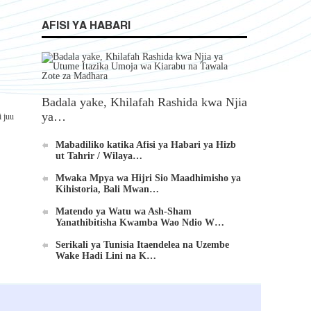
AFISI YA HABARI
Badala yake, Khilafah Rashida kwa Njia
ya…
i juu
Mabadiliko katika Afisi ya Habari ya Hizb
ut Tahrir / Wilaya…
Mwaka Mpya wa Hijri Sio Maadhimisho ya
Kihistoria, Bali Mwan…
Matendo ya Watu wa Ash-Sham
Yanathibitisha Kwamba Wao Ndio W…
Serikali ya Tunisia Itaendelea na Uzembe
Wake Hadi Lini na K…