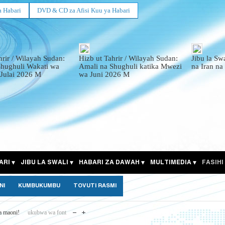
a Habari
DVD & CD za Afisi Kuu ya Habari
hrir / Wilayah Sudan:
Hizb ut Tahrir / Wilayah Sudan:
Jibu la Sw
Shughuli Wakati wa
Amali na Shughuli katika Mwezi
na Iran na
Julai 2026 M
wa Juni 2026 M
ARI
JIBU LA SWALI
HABARI ZA DAWAH
MULTIMEDIA
FASIHI
NI
KUMBUKUMBU
TOVUTI RASMI
a maoni!
ukubwa wa font