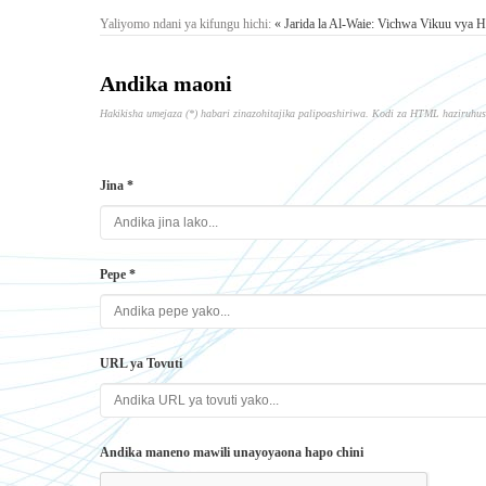
Yaliyomo ndani ya kifungu hichi:
« Jarida la Al-Waie: Vichwa Vikuu vya H
Andika maoni
Hakikisha umejaza (*) habari zinazohitajika palipoashiriwa. Kodi za HTML haziruhus
Jina *
Pepe *
URL ya Tovuti
Andika maneno mawili unayoyaona hapo chini