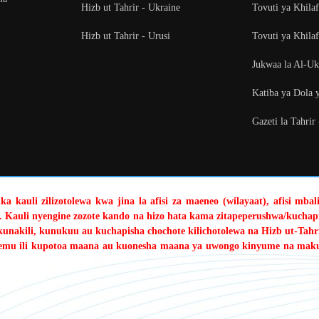
Hizb ut Tahrir - Ukraine
Tovuti ya Khila
Hizb ut Tahrir - Urusi
Tovuti ya Khilaf
Jukwaa la Al-U
Katiba ya Dola 
Gazeti la Tahrir
a kauli zilizotolewa kwa jina la afisi za maeneo (wilayaat), afisi mba
. Kauli nyengine zozote kando na hizo hata kama zitapeperushwa/kuchapi
kunakili, kunukuu au kuchapisha chochote kilichotolewa na Hizb ut-Tahri
sehemu ili kupotoa maana au kuonesha maana ya uwongo kinyume na mak